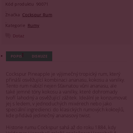
Kód produktu
90071
Značka
Cockspur Rum
Kategorie
Rumy
Dotaz
POPIS
DISKUZE
Cockspur Pineapple je výjimečný tropický rum, který
přináší osvěžující kombinaci ananasu, kokosu a vanilky.
Tento rum nabízí nejen šťavnatou vůni ananasu, ale
také jemné tóny kokosu a vanilky, které dohromady
tvoří lahodný a osvěžující zážitek. Ideální je konzumovat
jej s ledem, v jednoduchých mixérech nebo jako
speciální ingredienci do klasických rumových koktejlů,
kde přidává jedinečný ananasový twist.
Historie rumu Cockspur sahá až do roku 1884, kdy