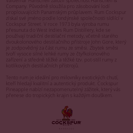
Valdemar Hanschell založil společnost Hanschell &
Company. Původně sloužila pro zásobování lodí
proplouvajících Panamským průplavem. Rum Cockspur
získal své jméno podle londýnské společnosti sídlící v
Cockspur Street. V roce 1973 byla výroba rumu
přesunuta do West Indies Rum Distillery, kde se
používají tradiční destilační metody, včetně starého
dvoukolonového destilačního přístroje John Gore, který
je zodpovědný za část rumu ze směsi. Zbytek směsi
tvoří vysoce silné lehké rumy ze čtyřkolonového
zařízení a středně těžké a těžké tzv. pot-still rumy z
kotlíkových destilačních přístrojů.
Tento rum je ideální pro milovníky exotických chutí,
kteří hledají kvalitní a autentický produkt. Cockspur
Pineapple nabízí nezapomenutelný zážitek, který vás
přenese do tropických krajin s každým douškem.