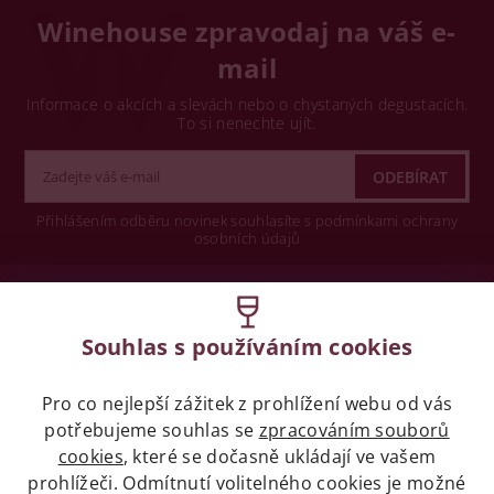
Winehouse zpravodaj na váš e-
mail
Informace o akcích a slevách nebo o chystaných degustacích.
To si nenechte ujít.
Přihlášením odběru novinek souhlasíte s podmínkami ochrany
osobních údajů
Wine concept s.r.o.
Souhlas s používáním cookies
Legislativa
Pro co nejlepší zážitek z prohlížení webu od vás
Zákaz prodeje alkoholických nápojů osobám
potřebujeme souhlas se
zpracováním souborů
mladších 18 let.
cookies
, které se dočasně ukládají ve vašem
prohlížeči. Odmítnutí volitelného cookies je možné