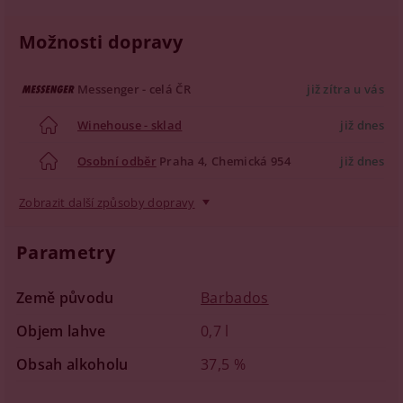
Možnosti dopravy
Messenger - celá ČR
již zítra u vás
Winehouse - sklad
již dnes
Osobní odběr
Praha 4, Chemická 954
již dnes
Zobrazit další způsoby dopravy
Parametry
Země původu
Barbados
Objem lahve
0,7 l
Obsah alkoholu
37,5 %