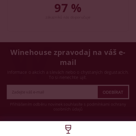
97 %
zákazníků nás doporučuje
Winehouse zpravodaj na váš e-
mail
Informace o akcích a slevách nebo o chystaných degustacích.
To si nenechte ujít.
Přihlášením odběru novinek souhlasíte s podmínkami ochrany
osobních údajů
Wine concept s.r.o.