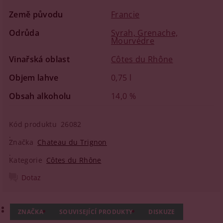
Země původu
Francie
Odrůda
Syrah, Grenache,
Mourvédre
Vinařská oblast
Côtes du Rhône
Objem lahve
0,75 l
Obsah alkoholu
14,0 %
Kód produktu
26082
Značka
Chateau du Trignon
Kategorie
Côtes du Rhône
Dotaz
ZNAČKA
SOUVISEJÍCÍ PRODUKTY
DISKUZE