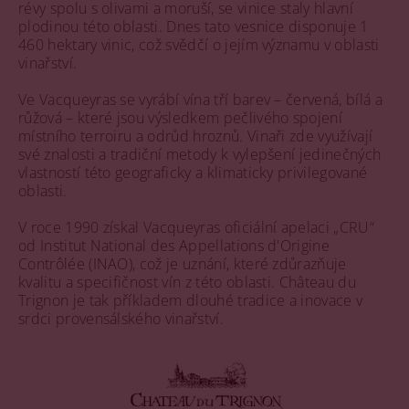
révy spolu s olivami a moruší, se vinice staly hlavní
plodinou této oblasti. Dnes tato vesnice disponuje 1
460 hektary vinic, což svědčí o jejím významu v oblasti
vinařství.
Ve Vacqueyras se vyrábí vína tří barev – červená, bílá a
růžová – které jsou výsledkem pečlivého spojení
místního terroiru a odrůd hroznů. Vinaři zde využívají
své znalosti a tradiční metody k vylepšení jedinečných
vlastností této geograficky a klimaticky privilegované
oblasti.
V roce 1990 získal Vacqueyras oficiální apelaci „CRU“
od Institut National des Appellations d'Origine
Contrôlée (INAO), což je uznání, které zdůrazňuje
kvalitu a specifičnost vín z této oblasti. Château du
Trignon je tak příkladem dlouhé tradice a inovace v
srdci provensálského vinařství.