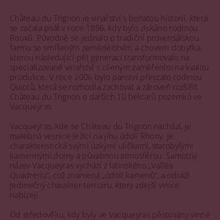
Château du Trignon je vinařství s bohatou historií, která
se začala psát v roce 1896, kdy bylo získáno rodinou
Rouxů. Původně se jednalo o tradiční provensálskou
farmu se smíšeným zemědělstvím a chovem dobytka,
kterou následující pět generací transformovalo na
specializované vinařství s cíleným zaměřením na kvalitu
produkce. V roce 2006 bylo panství převzato rodinou
Quiotů, která se rozhodla zachovat a zároveň rozšířit
Château du Trignon o dalších 10 hektarů pozemků ve
Vacqueyras.
Vacqueyras, kde se Château du Trignon nachází, je
malebná vesnice ležící na jihu údolí Rhony. Je
charakteristická svými úzkými uličkami, starobylými
kamennými domy a půvabnou atmosférou. Samotný
název Vacqueyras vychází z latinského „Valléa
Quadreria“, což znamená „údolí kamenů“, a odráží
jedinečný charakter terroiru, který zdejší vinice
nabízejí.
Od středověku, kdy byly ve Vacqueyras pěstovány vinné