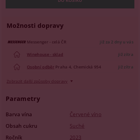
Možnosti dopravy
Messenger - celá ČR
již za 2 dny u vás
Winehouse - sklad
již zítra
Osobní odběr
Praha 4, Chemická 954
již zítra
Zobrazit další způsoby dopravy
Parametry
Barva vína
Červené víno
Obsah cukru
Suché
Ročník
2023