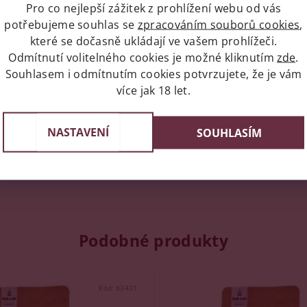
Pro co nejlepší zážitek z prohlížení webu od vás
potřebujeme souhlas se
zpracováním souborů cookies
,
napíše příspěvek k této položce.
které se dočasně ukládají ve vašem prohlížeči.
Odmítnutí volitelného cookies je možné kliknutím
zde
.
ní uživatelé mohou vkládat příspěvky. Prosím
přihlaste se
neb
Souhlasem i odmítnutím cookies potvrzujete, že je vám
více jak 18 let.
NASTAVENÍ
SOUHLASÍM
Podobné produkty
Kód:
83431