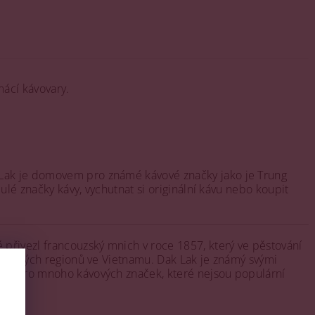
ácí kávovary.
k Lak je domovem pro známé kávové značky jako je Trung
ulé značky kávy, vychutnat si originální kávu nebo koupit
 přivezl francouzský mnich v roce 1857, který ve pěstování
h kávových regionů ve Vietnamu. Dak Lak je známý svými
námá pro mnoho kávových značek, které nejsou populární