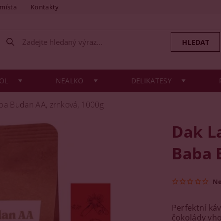
 místa
Kontakty
OL
NEALKO
DELIKATESY
aba Budan AA, zrnková, 1000g
Dak L
Baba 
N
Perfektní ká
čokolády vh