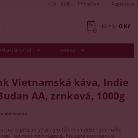
CZK
EUR
Přihlášení
Registrace
Košík:
0 Kč
0
PŘÍSLUŠENSTVÍ
DÁRKY
ak Vietnamská káva, Indie
Budan AA, zrnková, 1000g
eohodnoceno
va pro espresso se silným tělem a nádechem hořké
odné i do mléčných nápojů. Pražená pro domácí