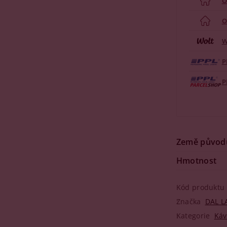
O
O
W
P
P
Země původ
Hmotnost
Kód produktu
Značka
DAL L
Kategorie
Káv