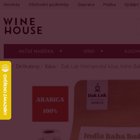
Novinky
Obchodní podmínky
Doprava
Platba
Výdejní
AKČNÍ NABÍDKA
VÍNO
ALKOH
Delikatesy
Káva
Dak Lak Vietnamská káva, Indie B