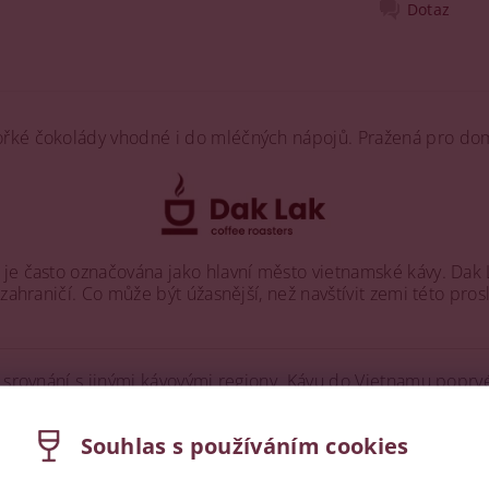
Dotaz
ořké čokolády vhodné i do mléčných nápojů. Pražená pro dom
 je často označována jako hlavní město vietnamské kávy. Da
zahraničí. Co může být úžasnější, než navštívit zemi této prosl
 srovnání s jinými kávovými regiony. Kávu do Vietnamu poprvé
u Dak Lak získalo na popularitě a dnes je jedním z největšíc
h kopcích, které jsou vždy plné větru a slunce. Oblast je z
Souhlas s používáním cookies