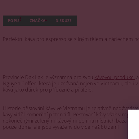
POPIS
ZNAČKA
DISKUZE
Perfektní káva pro espresso se silným tělem a nádechem h
Provincie Dak Lak je významná pro svou
kávovou produkci
a
Nguyen Coffee, která je uznávaná nejen ve Vietnamu, ale i v 
kávu jako dárek pro příbuzné a přátele​.
Historie pěstování kávy ve Vietnamu je relativně nedávná ve
kávy viděl komerční potenciál. Pěstování kávy však v region
nekonečnými zelenými kávovými poli na místních bazaltickýc
pouze doma, ale jsou vyváženy do více než 80 zemí​