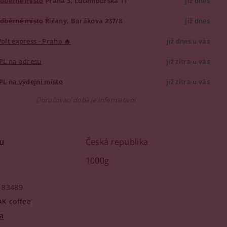
dběrné místo
Praha 3, Lucemburská 11
již dnes
dběrné místo
Říčany, Barákova 237/8
již dnes
olt express - Praha 🔥
již dnes u vás
PL na adresu
již zítra u vás
PL na výdejní místo
již zítra u vás
Doručovací doba je informativní
u
Česká republika
1000g
83489
AK coffee
a