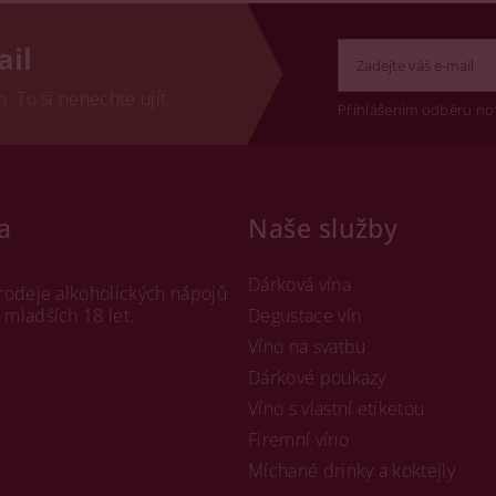
ail
 To si nenechte ujít.
Přihlášením odběru no
a
Naše služby
Dárková vína
rodeje alkoholických nápojů
mladších 18 let.
Degustace vín
Víno na svatbu
Dárkové poukazy
Víno s vlastní etiketou
Firemní víno
Míchané drinky a koktejly