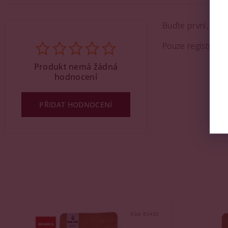
Buďte první, kdo 
Pouze registrova
Produkt nemá žádná
hodnocení
PŘIDAT HODNOCENÍ
Kód:
83430