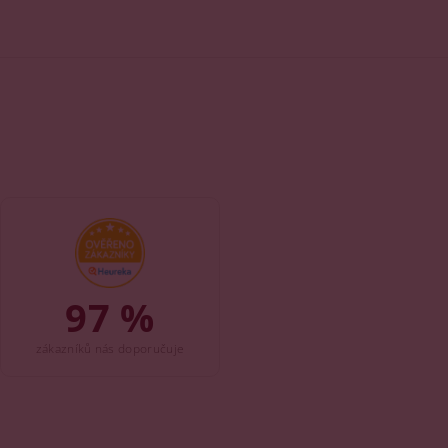
97 %
zákazníků nás doporučuje