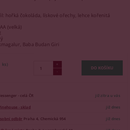
il: hořká čokoláda, lískové ořechy, lehce kořenitá
 AA (velká)
t
rý
kmagalur, Baba Budan Giri
1 ks)
essenger - celá ČR
již zítra u vás
inehouse - sklad
již dnes
sobní odběr
Praha 4, Chemická 954
již dnes