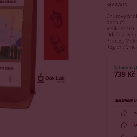
kávovary.
Chuťový prof
dochuť.
Velikost zrn:
Odrůda: Ken
Proces: Mok
Region: Chic
Skladem
(
739 Kč
M
W
O