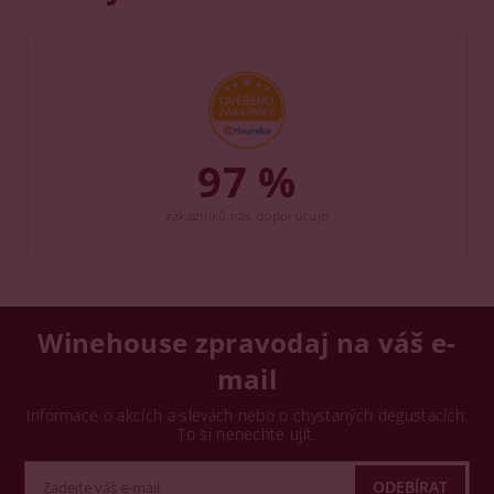
97 %
zákazníků nás doporučuje
Winehouse zpravodaj na váš e-
mail
Informace o akcích a slevách nebo o chystaných degustacích.
To si nenechte ujít.