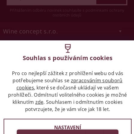
Přihlášením odběru novinek souhlasíte s podmínkami ochrany
osobních údajů
Wine concept s.r.o.
Legislativa
Souhlas s používáním cookies
Zákaz prodeje alkoholických nápojů osobám
mladších 18 let.
Pro co nejlepší zážitek z prohlížení webu od vás
potřebujeme souhlas se
zpracováním souborů
Naše služby
cookies
, které se dočasně ukládají ve vašem
prohlížeči. Odmítnutí volitelného cookies je možné
Vše o nákupu
kliknutím
zde
. Souhlasem i odmítnutím cookies
potvrzujete, že je vám více jak 18 let.
NASTAVENÍ
2017 - 2026 © winehouse.cz, všechna práva vyhrazena