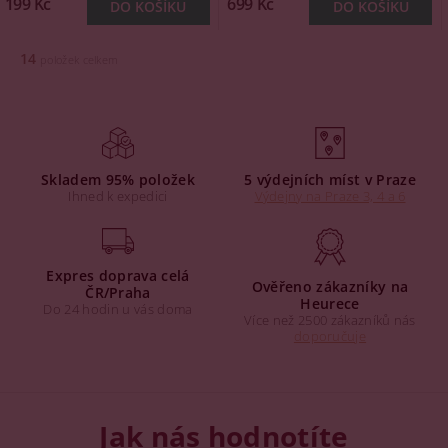
199 Kč
699 Kč
14
položek celkem
Skladem 95% položek
5 výdejních míst v Praze
Ihned k expedici
Výdejny na Praze 3, 4 a 6
Expres doprava celá
Ověřeno zákazníky na
ČR/Praha
Heurece
Do 24 hodin u vás doma
Více než 2500 zákazníků nás
doporučuje
Jak nás hodnotíte