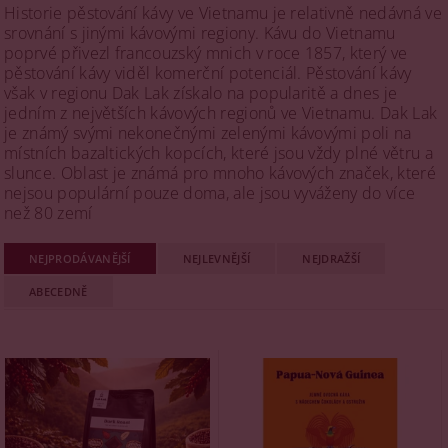
Historie pěstování kávy ve Vietnamu je relativně nedávná ve
srovnání s jinými kávovými regiony. Kávu do Vietnamu
poprvé přivezl francouzský mnich v roce 1857, který ve
pěstování kávy viděl komerční potenciál. Pěstování kávy
však v regionu Dak Lak získalo na popularitě a dnes je
jedním z největších kávových regionů ve Vietnamu. Dak Lak
je známý svými nekonečnými zelenými kávovými poli na
místních bazaltických kopcích, které jsou vždy plné větru a
slunce. Oblast je známá pro mnoho kávových značek, které
nejsou populární pouze doma, ale jsou vyváženy do více
než 80 zemí​
NEJPRODÁVANĚJŠÍ
NEJLEVNĚJŠÍ
NEJDRAŽŠÍ
ABECEDNĚ