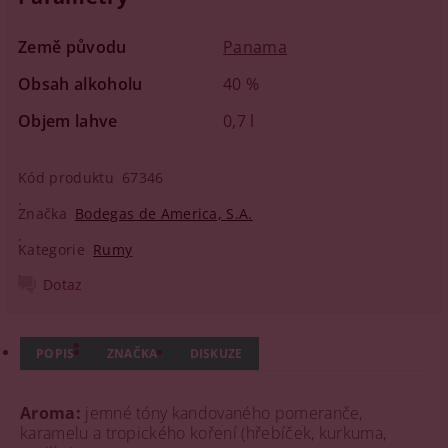
Země původu
Panama
Obsah alkoholu
40 %
Objem lahve
0,7 l
Kód produktu
67346
Značka
Bodegas de America, S.A.
Kategorie
Rumy
Dotaz
POPIS
ZNAČKA
DISKUZE
Aroma:
jemné tóny kandovaného pomeranče,
karamelu a tropického koření (hřebíček, kurkuma,