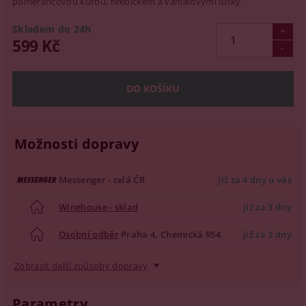
pomerančovou kůrou, hřebíčkem a vanilkovými lusky.
Skladem do 24h
599 Kč
Možnosti dopravy
Messenger - celá ČR
již za 4 dny u vás
Winehouse - sklad
již za 3 dny
Osobní odběr
Praha 4, Chemická 954
již za 3 dny
Zobrazit další způsoby dopravy
Parametry