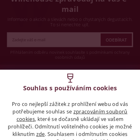
mail
Informace o akcích a slevách nebo o chystaných degustacích.
To si nenechte ujít.
Přihlášením odběru novinek souhlasíte s podmínkami ochrany
osobních údajů
Wine concept s.r.o.
Souhlas s používáním cookies
Legislativa
Pro co nejlepší zážitek z prohlížení webu od vás
Zákaz prodeje alkoholických nápojů osobám
potřebujeme souhlas se
zpracováním souborů
mladších 18 let.
cookies
, které se dočasně ukládají ve vašem
prohlížeči. Odmítnutí volitelného cookies je možné
Naše služby
kliknutím
zde
. Souhlasem i odmítnutím cookies