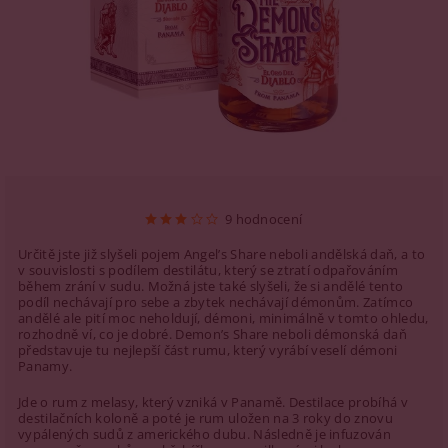
9 hodnocení
Určitě jste již slyšeli pojem Angel’s Share neboli andělská daň, a to
v souvislosti s podílem destilátu, který se ztratí odpařováním
během zrání v sudu. Možná jste také slyšeli, že si andělé tento
podíl nechávají pro sebe a zbytek nechávají démonům. Zatímco
andělé ale pití moc neholdují, démoni, minimálně v tomto ohledu,
rozhodně ví, co je dobré. Demon’s Share neboli démonská daň
představuje tu nejlepší část rumu, který vyrábí veselí démoni
Panamy.
Jde o rum z melasy, který vzniká v Panamě. Destilace probíhá v
destilačních koloně a poté je rum uložen na 3 roky do znovu
vypálených sudů z amerického dubu. Následně je infuzován