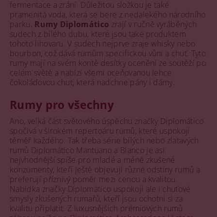
fermentace a zrání. Důležitou složkou je také
pramenitá voda, která se bere z nedalekého národního
parku.
Rumy Diplomático
zrají v ručně vyráběných
sudech z bílého dubu, které jsou také produktem
tohoto lihovaru. V sudech nejprve zraje whisky nebo
bourbon, což dává rumům specifickou vůni a chuť. Tyto
rumy mají na svém kontě desítky ocenění ze soutěží po
celém světě a nabízí všemi oceňovanou lehce
čokoládovou chuť, která nadchne pány i dámy.
Rumy pro všechny
Ano, velká část světového úspěchu značky Diplomático
spočívá v širokém repertoáru rumů, které uspokojí
téměř každého. Tak třeba série bílých nebo zlatavých
rumů Diplomático Mantuano a Blanco je asi
nejvhodnější spíše pro mladé a méně zkušené
konzumenty, kteří ještě objevují různé odstíny rumů a
preferují příznivý poměr mezi cenou a kvalitou.
Nabídka značky Diplomático uspokojí ale i chuťové
smysly zkušených rumařů, kteří jsou ochotni si za
kvalitu připlatit. Z luxusnějších prémiových rumů