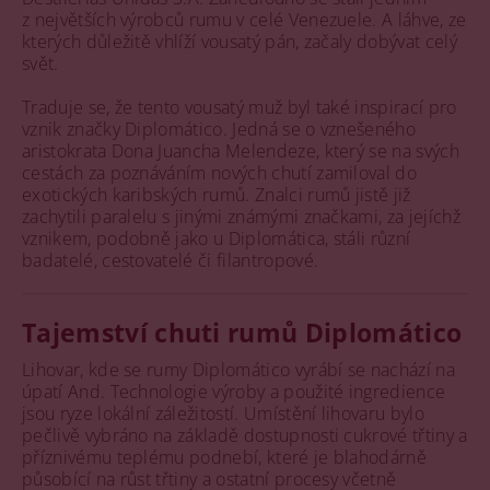
z největších výrobců rumu v celé Venezuele. A láhve, ze
kterých důležitě vhlíží vousatý pán, začaly dobývat celý
svět.
Traduje se, že tento vousatý muž byl také inspirací pro
vznik značky Diplomático. Jedná se o vznešeného
aristokrata Dona Juancha Melendeze, který se na svých
cestách za poznáváním nových chutí zamiloval do
exotických karibských rumů. Znalci rumů jistě již
zachytili paralelu s jinými známými značkami, za jejíchž
vznikem, podobně jako u Diplomática, stáli různí
badatelé, cestovatelé či filantropové.
Tajemství chuti rumů Diplomático
Lihovar, kde se rumy Diplomático vyrábí se nachází na
úpatí And. Technologie výroby a použité ingredience
jsou ryze lokální záležitostí. Umístění lihovaru bylo
pečlivě vybráno na základě dostupnosti cukrové třtiny a
příznivému teplému podnebí, které je blahodárně
působící na růst třtiny a ostatní procesy včetně