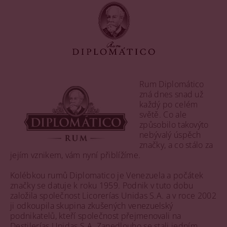
Rum Diplomático
zná dnes snad už
každý po celém
světě. Co ale
způsobilo takovýto
nebývalý úspěch
značky, a co stálo za
jejím vznikem, vám nyní přiblížíme.
Kolébkou rumů Diplomatico je Venezuela a počátek
značky se datuje k roku 1959. Podnik v tuto dobu
založila společnost Licorerías Unidas S.A. a v roce 2002
ji odkoupila skupina zkušených venezuelský
podnikatelů, kteří společnost přejmenovali na
Destilerías Unidas S.A. Zanedlouho se stali jedním