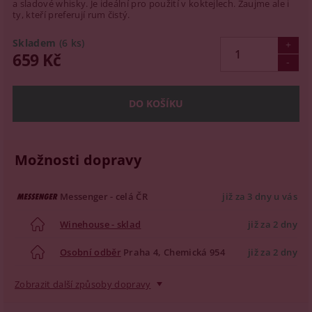
a sladové whisky. Je ideální pro použití v koktejlech. Zaujme ale i
ty, kteří preferují rum čistý.
Skladem
(6 ks)
659 Kč
Možnosti dopravy
Messenger - celá ČR
již za 3 dny u vás
Winehouse - sklad
již za 2 dny
Osobní odběr
Praha 4, Chemická 954
již za 2 dny
Zobrazit další způsoby dopravy