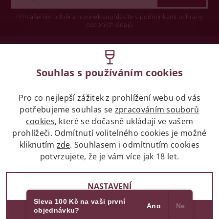
Přihlášením odběru novinek souhlasíte s podmínkami ochrany
osobních údajů
Wine concept s.r.o.
Souhlas s používáním cookies
Legislativa
Pro co nejlepší zážitek z prohlížení webu od vás
Zákaz prodeje alkoholických nápojů osobám
mladších 18 let.
potřebujeme souhlas se
zpracováním souborů
cookies
, které se dočasně ukládají ve vašem
prohlížeči. Odmítnutí volitelného cookies je možné
Naše služby
kliknutím
zde
. Souhlasem i odmítnutím cookies
potvrzujete, že je vám více jak 18 let.
Vše o nákupu
NASTAVENÍ
Sleva 100 Kč na vaši první
Ano
Ne
objednávku?
2017 - 2026 © winehouse.cz, všechna práva vyhrazena
SOUHLASÍM