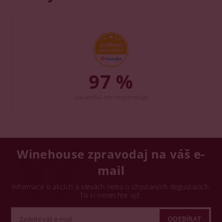
97 %
zákazníků nás doporučuje
Winehouse zpravodaj na váš e-
mail
Informace o akcích a slevách nebo o chystaných degustacích.
To si nenechte ujít.