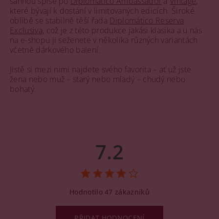
sáhnou spíše po
Diplomático Ambassador
a
Vintage
,
které bývají k dostání v limitovaných edicích. Široké
oblibě se stabilně těší řada
Diplomático Reserva
Exclusiva
, což je z této produkce jakási klasika a u nás
na e-shopu ji seženete v několika různých variantách
včetně dárkového balení.
Jistě si mezi nimi najdete svého favorita – ať už jste
žena nebo muž – starý nebo mladý – chudý nebo
bohatý.
7.2
Hodnotilo 47 zákazníků
PŘIDAT HODNOCENÍ