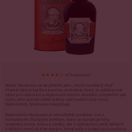
47 hodnocení
Název Mantuano se dá přeložit jako „místní vznešený muž“.
Přesně takový byl Don Juancho, aristokrat, který se oddával své
vášni pro cestování a objevování nových destilátů, především pak
rumu. Jeho portrét zdobí etikety celé tradiční řady rumů
Diplomático, Mantuano nevyjímaje.
Diplomático Mantuano je mimořádně vyvážený rum s
komplexním chuťovým profilem, který se vyznačuje tóny
sušeného ovoce, dřeva a vanilky. Jde o výjimečnou směs lehkých
a těžkých rumů až 8 let starých, které zrály v sudech po bourbonu