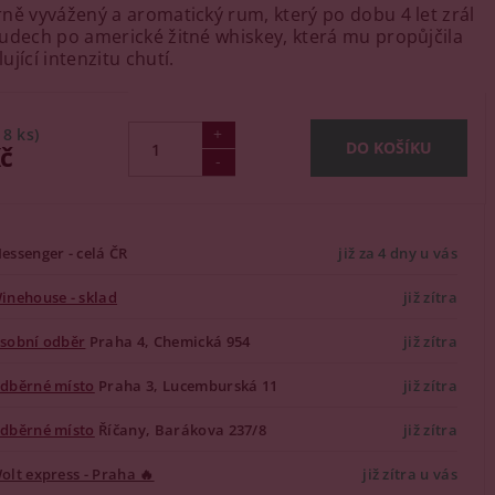
ně vyvážený a aromatický rum, který po dobu 4 let zrál
udech po americké žitné whiskey, která mu propůjčila
jící intenzitu chutí.
18 ks)
Kč
essenger - celá ČR
již za 4 dny u vás
inehouse - sklad
již zítra
sobní odběr
Praha 4, Chemická 954
již zítra
dběrné místo
Praha 3, Lucemburská 11
již zítra
dběrné místo
Říčany, Barákova 237/8
již zítra
olt express - Praha 🔥
již zítra u vás