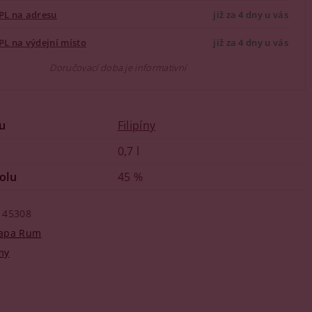
PL na adresu
již za 4 dny u vás
PL na výdejní místo
již za 4 dny u vás
Doručovací doba je informativní
u
Filipíny
0,7 l
olu
45 %
45308
apa Rum
my