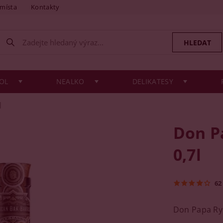
 místa
Kontakty
OL
NEALKO
DELIKATESY
l
Don P
0,7l
62
Don Papa Rye