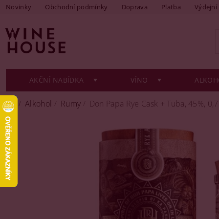
Novinky
Obchodní podmínky
Doprava
Platba
Výdejní
AKČNÍ NABÍDKA
VÍNO
ALKOH
Alkohol
Rumy
Don Papa Rye Cask + Tuba, 45%, 0,7