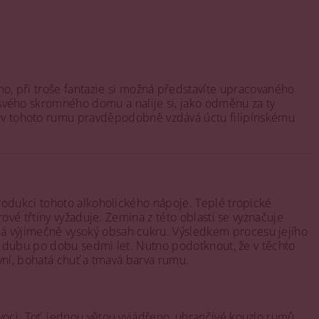
o, při troše fantazie si možná představíte upracovaného
 svého skromného domu a nalije si, jako odměnu za ty
zev tohoto rumu pravděpodobně vzdává úctu filipínskému
rodukci tohoto alkoholického nápoje. Teplé tropické
ové třtiny vyžaduje. Zemina z této oblasti se vyznačuje
á výjimečně vysoký obsah cukru. Výsledkem procesu jejího
ho dubu po dobu sedmi let. Nutno podotknout, že v těchto
ivní, bohatá chuť a tmavá barva rumu.
oci. Toť, jednou větou vyjádřeno, uhrančivé kouzlo rumů