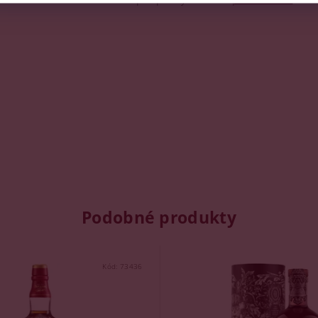
Podobné produkty
Kód:
73436