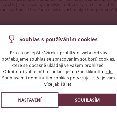
ch vyrábí. Jsou uznávány rumovými odborníky téměř po celém s
melasy. Rumu Don Papa nejvíce sluší popíjení při pokojové t
 ukrývá?
a obsahem alkoholu 40%, jehož etiketa působí až legračně. Po
Souhlas s používáním cookies
o významu a vážnosti. U nás na e-shopu je k dostání i v podob
ozkoumanou. Další obdobou jsou limitované edice s výrazně u
Pro co nejlepší zážitek z prohlížení webu od vás
potřebujeme souhlas se
zpracováním souborů cookies
,
ko třeba
Don Papa 10 YO
v tubě, Don Papa Massakara France L
které se dočasně ukládají ve vašem prohlížeči.
pa Sherry Cask 45%
a
Don Papa Rare Cask 50,5%
, které jso
Odmítnutí volitelného cookies je možné kliknutím
zde
.
Souhlasem i odmítnutím cookies potvrzujete, že je vám
zie!
více jak 18 let.
NASTAVENÍ
SOUHLASÍM
napíše příspěvek k této položce.
ní uživatelé mohou vkládat příspěvky. Prosím
přihlaste se
neb