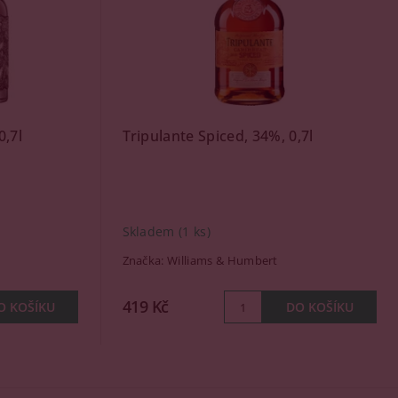
,7l
Tripulante Spiced, 34%, 0,7l
Skladem
(1 ks)
Značka:
Williams & Humbert
419 Kč