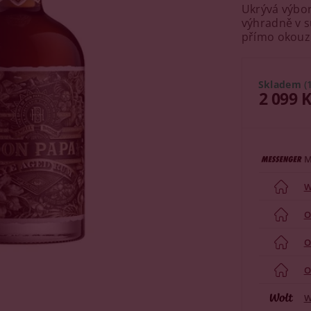
Ukrývá výbor
výhradně v s
přímo okouzlu
Skladem
(
2 099 
M
W
O
O
O
W