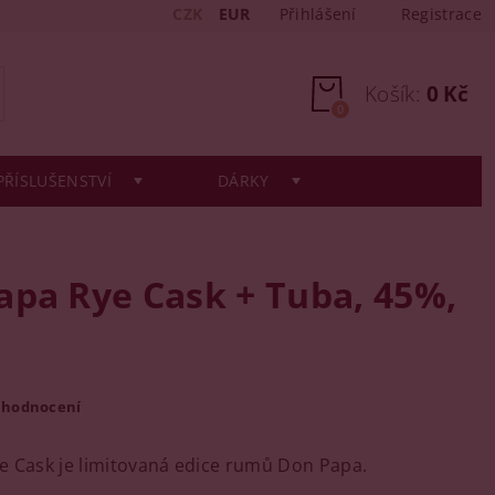
CZK
EUR
Přihlášení
Registrace
Košík:
0 Kč
0
PŘÍSLUŠENSTVÍ
DÁRKY
apa Rye Cask + Tuba, 45%,
 hodnocení
 Cask je limitovaná edice rumů Don Papa.