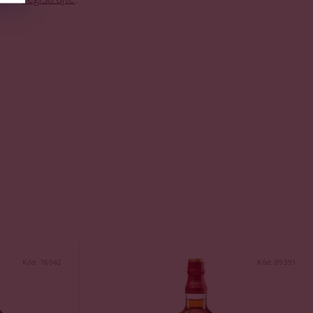
Kód:
76042
Kód:
89591