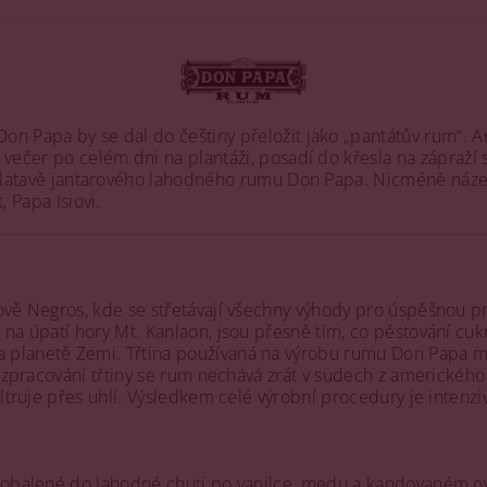
n Papa by se dal do češtiny přeložit jako „pantátův rum“. An
 večer po celém dni na plantáži, posadí do křesla na zápraží
i zlatavě jantarového lahodného rumu Don Papa. Nicméně ná
, Papa Isiovi.
ově Negros, kde se střetávají všechny výhody pro úspěšnou p
na úpatí hory Mt. Kanlaon, jsou přesně tím, co pěstování cukr
 planetě Zemi. Třtina používaná na výrobu rumu Don Papa m
 a zpracování třtiny se rum nechává zrát v sudech z americké
iltruje přes uhlí. Výsledkem celé výrobní procedury je intenz
zaobalené do lahodné chuti po vanilce, medu a kandovaném ov