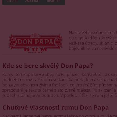
POPIS
ZNAČKA
DISKUZE
Název věhlasného rumu Do
otce nebo dědu, který se
veškeré útrapy, sklenic
bojovníkovi za nezávislost
Kde se bere skvělý Don Papa?
Rumy Don Papa se vyrábějí na Filipínách, konkrétně na ostr
podnebí ostrova a úrodná vulkanická půda, která se nachází 
bohatým obsahem živin a řadí se k nejúrodnějším půdám na
zpracování je tekuté černé zlato zvané melasa. Po sklizení
sudech zrál nejprve bourbon. V poslední fázi se rum ještě f
Chuťové vlastnosti rumu Don Papa
Nádherná jantarová barva, aroma lehce po ovoci, a to vše 