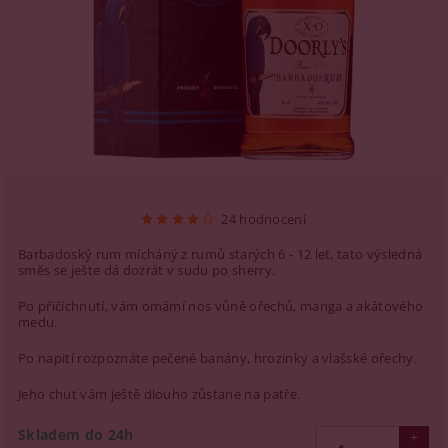
24 hodnocení
Barbadoský rum mícháný z rumů starých 6 - 12 let, tato výsledná
směs se ješte dá dozrát v sudu po sherry.
Po přičichnutí, vám omámí nos vůně ořechů, manga a akátového
medu.
Po napití rozpoznáte pečené banány, hrozinky a vlašské ořechy.
Jeho chuť vám ještě dlouho zůstane na patře.
Skladem do 24h