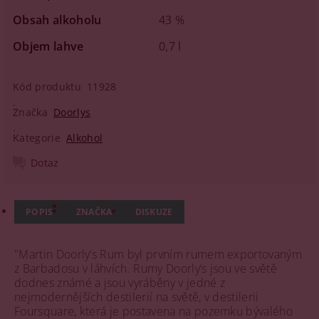
Obsah alkoholu
43 %
Objem lahve
0,7 l
Kód produktu
11928
Značka
Doorlys
Kategorie
Alkohol
Dotaz
POPIS
ZNAČKA
DISKUZE
"Martin Doorly‘s Rum byl prvním rumem exportovaným
z Barbadosu v láhvích. Rumy Doorly‘s jsou ve světě
dodnes známé a jsou vyráběny v jedné z
nejmodernějších destilerií na světě, v destilerii
Foursquare, která je postavena na pozemku bývalého