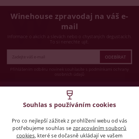
Winehouse zpravodaj na váš e-
mail
Informace o akcích a slevách nebo o chystaných degustacích.
To si nenechte ujít.
Přihlášením odběru novinek souhlasíte s podmínkami ochrany
osobních údajů
Wine concept s.r.o.
Souhlas s používáním cookies
Legislativa
Pro co nejlepší zážitek z prohlížení webu od vás
Zákaz prodeje alkoholických nápojů osobám
potřebujeme souhlas se
mladších 18 let.
zpracováním souborů
cookies
, které se dočasně ukládají ve vašem