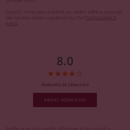
přinese štěstí!
Doorly's rumy jsou oceněné po celém světě a potvrzují
tak vysokou kvalitu a jedinečnou chuť
barbadoských
rumů
.
8.0
Hodnotilo 24 zákazníků
PŘIDAT HODNOCENÍ
Buďte první, kdo napíše příspěvek k této položce.