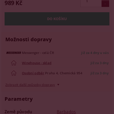
989 Kč
Možnosti dopravy
Messenger - celá ČR
již za 4 dny u vás
Winehouse - sklad
již za 3 dny
Osobní odběr
Praha 4, Chemická 954
již za 3 dny
Zobrazit další způsoby dopravy
Parametry
Země původu
Barbados