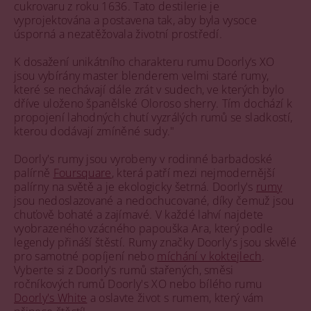
cukrovaru z roku 1636. Tato destilerie je
vyprojektována a postavena tak, aby byla vysoce
úsporná a nezatěžovala životní prostředí.
K dosažení unikátního charakteru rumu Doorly‘s XO
jsou vybírány master blenderem velmi staré rumy,
které se nechávají dále zrát v sudech, ve kterých bylo
dříve uloženo španělské Oloroso sherry. Tím dochází k
propojení lahodných chutí vyzrálých rumů se sladkostí,
kterou dodávají zmíněné sudy."
Doorly's rumy jsou vyrobeny v rodinné barbadoské
palírně
Foursquare
, která patří mezi nejmodernější
palírny na světě a je ekologicky šetrná. Doorly's
rumy
jsou nedoslazované a nedochucované, díky čemuž jsou
chuťově bohaté a zajímavé. V každé lahví najdete
vyobrazeného vzácného papouška Ara, který podle
legendy přináší štěstí. Rumy značky Doorly's jsou skvělé
pro samotné popíjení nebo
míchání v koktejlech
.
Vyberte si z Doorly's rumů stařených, směsi
ročníkových rumů Doorly's XO nebo bílého rumu
Doorly's White
a oslavte život s rumem, který vám