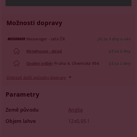
Možnosti dopravy
Messenger - celá ČR
již za 3 dny u vás
Winehouse - sklad
již za 2 dny
Osobní odběr
Praha 4, Chemická 954
již za 2 dny
Zobrazit další způsoby dopravy
Parametry
Země původu
Anglie
Objem lahve
12x0,05 l