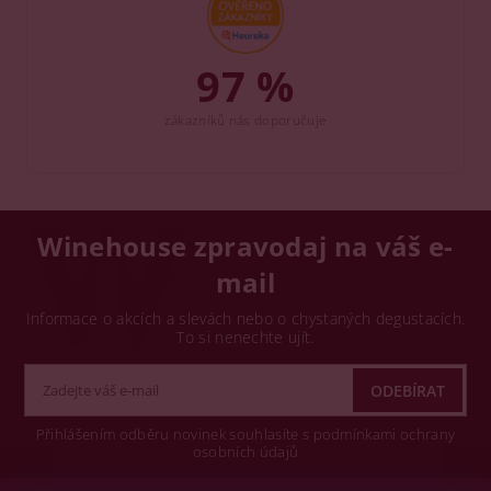
97 %
zákazníků nás doporučuje
Winehouse zpravodaj na váš e-
mail
Informace o akcích a slevách nebo o chystaných degustacích.
To si nenechte ujít.
Přihlášením odběru novinek souhlasíte s podmínkami ochrany
osobních údajů