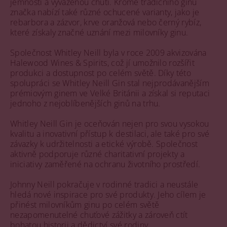
jemností a vyváženou chutí. Kromě tradičního ginu
značka nabízí také různé ochucené varianty, jako je
rebarbora a zázvor, krve oranžová nebo černý rybíz,
které získaly značné uznání mezi milovníky ginu.
Společnost Whitley Neill byla v roce 2009 akvizována
Halewood Wines & Spirits, což jí umožnilo rozšířit
produkci a dostupnost po celém světě. Díky této
spolupráci se Whitley Neill Gin stal nejprodávanějším
prémiovým ginem ve Velké Británii a získal si reputaci
jednoho z nejoblíbenějších ginů na trhu.
Whitley Neill Gin je oceňován nejen pro svou vysokou
kvalitu a inovativní přístup k destilaci, ale také pro své
závazky k udržitelnosti a etické výrobě. Společnost
aktivně podporuje různé charitativní projekty a
iniciativy zaměřené na ochranu životního prostředí.
Johnny Neill pokračuje v rodinné tradici a neustále
hledá nové inspirace pro své produkty. Jeho cílem je
přinést milovníkům ginu po celém světě
nezapomenutelné chuťové zážitky a zároveň ctít
bohatou historii a dědictví své rodiny.