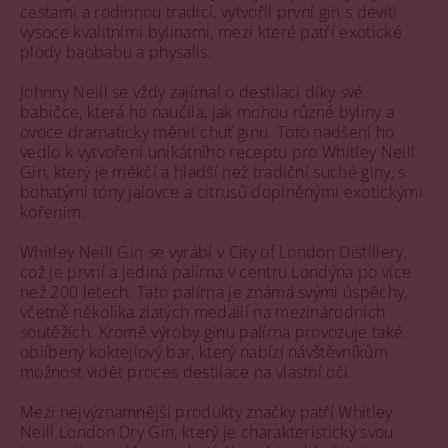
cestami a rodinnou tradicí, vytvořil první gin s devíti
vysoce kvalitními bylinami, mezi které patří exotické
plody baobabu a physalis.
Johnny Neill se vždy zajímal o destilaci díky své
babičce, která ho naučila, jak mohou různé byliny a
ovoce dramaticky měnit chuť ginu. Toto nadšení ho
vedlo k vytvoření unikátního receptu pro Whitley Neill
Gin, který je měkčí a hladší než tradiční suché giny, s
bohatými tóny jalovce a citrusů doplněnými exotickými
kořením.
Whitley Neill Gin se vyrábí v City of London Distillery,
což je první a jediná palírna v centru Londýna po více
než 200 letech. Tato palírna je známá svými úspěchy,
včetně několika zlatých medailí na mezinárodních
soutěžích. Kromě výroby ginu palírna provozuje také
oblíbený koktejlový bar, který nabízí návštěvníkům
možnost vidět proces destilace na vlastní oči.
Mezi nejvýznamnější produkty značky patří Whitley
Neill London Dry Gin, který je charakteristický svou