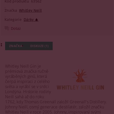
Kód produktu
63562
Značka
Whitley Neill
Kategorie
Dárky 🎄
Dotaz
ZNAČKA
DISKUZE (1)
Whitley Neill Gin je
prémiová značka ručně
vyráběných ginů, která
čerpá inspiraci z celého
světa a vyrábí se v srdci
Londýna. Historie rodiny
Neill sahá až do roku
1762, kdy Thomas Greenall založil Greenall's Distillery.
Johnny Neill, osmý generace destilatér, založil značku
Whitley Neill v roce 2005. Johnny, inspirovaný svými