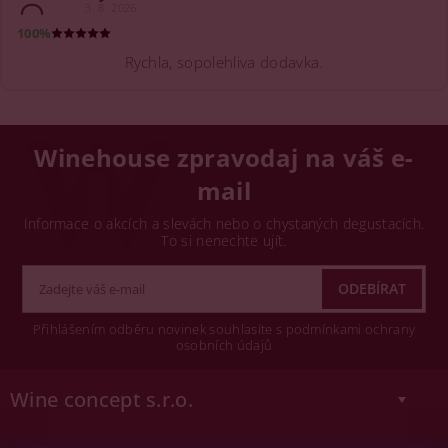
3. 8. 2026
100%
Rychla, sopolehliva dodavka.
Winehouse zpravodaj na váš e-
mail
Informace o akcích a slevách nebo o chystaných degustacích.
To si nenechte ujít.
Přihlášením odběru novinek souhlasíte s podmínkami ochrany
osobních údajů
Wine concept s.r.o.