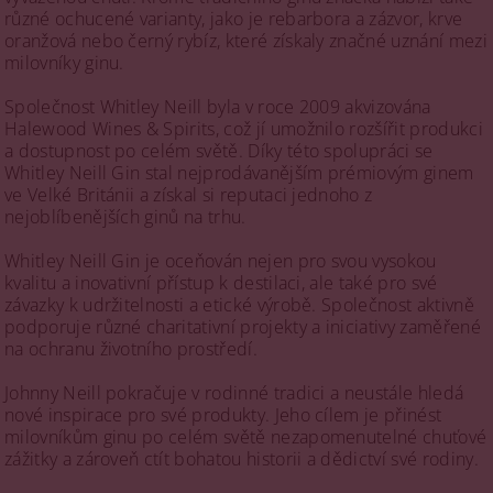
různé ochucené varianty, jako je rebarbora a zázvor, krve
oranžová nebo černý rybíz, které získaly značné uznání mezi
milovníky ginu.
Společnost Whitley Neill byla v roce 2009 akvizována
Halewood Wines & Spirits, což jí umožnilo rozšířit produkci
a dostupnost po celém světě. Díky této spolupráci se
Whitley Neill Gin stal nejprodávanějším prémiovým ginem
ve Velké Británii a získal si reputaci jednoho z
nejoblíbenějších ginů na trhu.
Whitley Neill Gin je oceňován nejen pro svou vysokou
kvalitu a inovativní přístup k destilaci, ale také pro své
závazky k udržitelnosti a etické výrobě. Společnost aktivně
podporuje různé charitativní projekty a iniciativy zaměřené
na ochranu životního prostředí.
Johnny Neill pokračuje v rodinné tradici a neustále hledá
nové inspirace pro své produkty. Jeho cílem je přinést
milovníkům ginu po celém světě nezapomenutelné chuťové
zážitky a zároveň ctít bohatou historii a dědictví své rodiny.