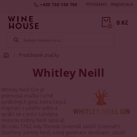
Přihlášení
Registrace
+420 730 150 750
0 Kč
0
Prodávané značky
Whitley Neill
Whitley Neill Gin je
prémiová značka ručně
vyráběných ginů, která čerpá
inspiraci z celého světa a
vyrábí se v srdci Londýna.
Historie rodiny Neill sahá až
do roku 1762, kdy Thomas Greenall založil Greenall's
Distillery. Johnny Neill, osmý generace destilatér, založil