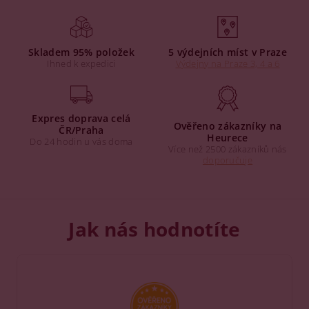
Skladem 95% položek
5 výdejních míst v Praze
Ihned k expedici
Výdejny na Praze 3, 4 a 6
Expres doprava celá
Ověřeno zákazníky na
ČR/Praha
Heurece
Do 24 hodin u vás doma
Více než 2500 zákazníků nás
doporučuje
Jak nás hodnotíte