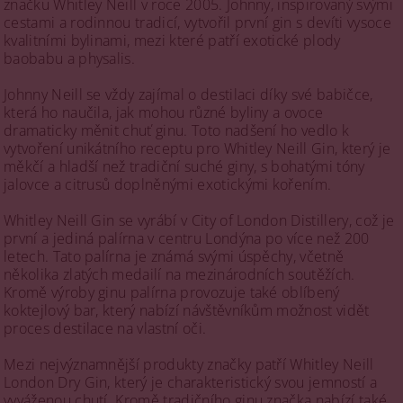
značku Whitley Neill v roce 2005. Johnny, inspirovaný svými
cestami a rodinnou tradicí, vytvořil první gin s devíti vysoce
kvalitními bylinami, mezi které patří exotické plody
baobabu a physalis.
Johnny Neill se vždy zajímal o destilaci díky své babičce,
která ho naučila, jak mohou různé byliny a ovoce
dramaticky měnit chuť ginu. Toto nadšení ho vedlo k
vytvoření unikátního receptu pro Whitley Neill Gin, který je
měkčí a hladší než tradiční suché giny, s bohatými tóny
jalovce a citrusů doplněnými exotickými kořením.
Whitley Neill Gin se vyrábí v City of London Distillery, což je
první a jediná palírna v centru Londýna po více než 200
letech. Tato palírna je známá svými úspěchy, včetně
několika zlatých medailí na mezinárodních soutěžích.
Kromě výroby ginu palírna provozuje také oblíbený
koktejlový bar, který nabízí návštěvníkům možnost vidět
proces destilace na vlastní oči.
Mezi nejvýznamnější produkty značky patří Whitley Neill
London Dry Gin, který je charakteristický svou jemností a
vyváženou chutí. Kromě tradičního ginu značka nabízí také