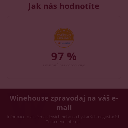
Jak nás hodnotíte
97 %
zákazníků nás doporučuje
Winehouse zpravodaj na váš e-
mail
Informace o akcích a slevách nebo o chystaných degustacích.
To si nenechte ujít.