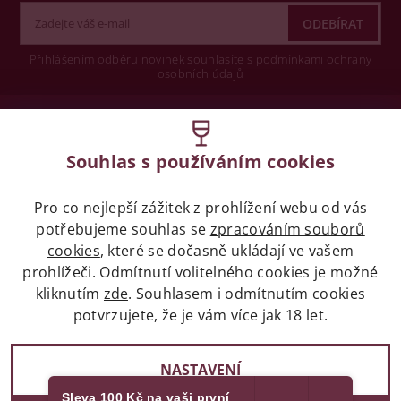
Přihlášením odběru novinek souhlasíte s podmínkami ochrany
osobních údajů
Wine concept s.r.o.
Souhlas s používáním cookies
Legislativa
Pro co nejlepší zážitek z prohlížení webu od vás
Zákaz prodeje alkoholických nápojů osobám
potřebujeme souhlas se
mladších 18 let.
zpracováním souborů
cookies
, které se dočasně ukládají ve vašem
prohlížeči. Odmítnutí volitelného cookies je možné
Naše služby
kliknutím
zde
. Souhlasem i odmítnutím cookies
potvrzujete, že je vám více jak 18 let.
Vše o nákupu
NASTAVENÍ
Sleva 100 Kč na vaši první