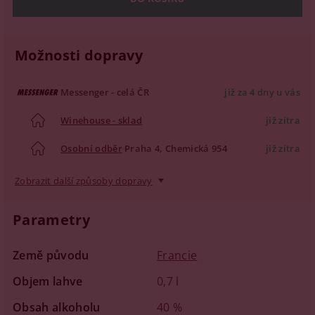
Možnosti dopravy
Messenger - celá ČR
již za 4 dny u vás
Winehouse - sklad
již zítra
Osobní odběr
Praha 4, Chemická 954
již zítra
Zobrazit další způsoby dopravy
Parametry
Země původu
Francie
Objem lahve
0,7 l
Obsah alkoholu
40 %