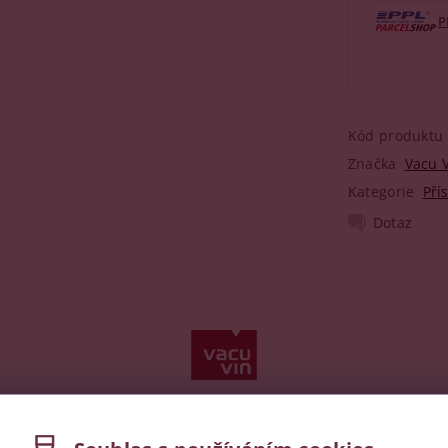
P
Kód produktu
Značka
Vacu 
Kategorie
Pří
Dotaz
Vin jsou nenahraditelnými pomocníky ve výbavě každého vinaře
ou dobu jde stále vpřed. Nyní je se svými výrobky ve více n