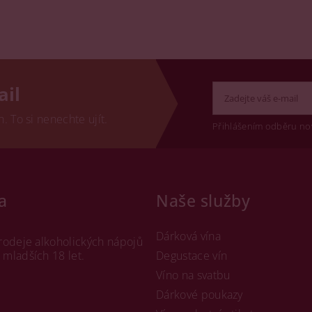
ail
 To si nenechte ujít.
Přihlášením odběru no
a
Naše služby
Dárková vína
rodeje alkoholických nápojů
mladších 18 let.
Degustace vín
Víno na svatbu
Dárkové poukazy