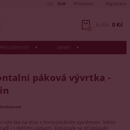
CZK
EUR
Přihlášení
Registrace
Košík:
0 Kč
0
PŘÍSLUŠENSTVÍ
DÁRKY
ntalni páková vývrtka -
in
 hodnocení
ní vývrtka na víno s horizontálním systémem. Velmi
radí i s delšími zátkami. Dokonale se přizpůsobí