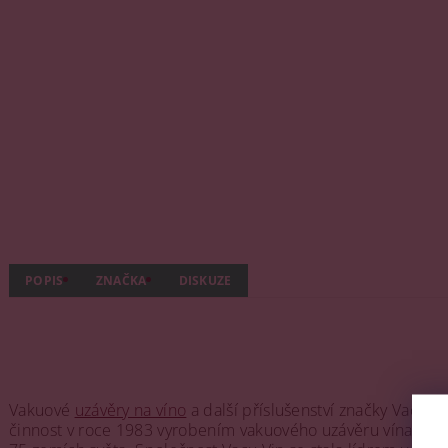
POPIS
ZNAČKA
DISKUZE
Vakuové
uzávěry na víno
a další příslušenství značky Vacu 
činnost v roce 1983 vyrobením vakuového uzávěru vína a cel