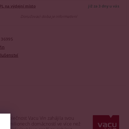
PL na výdejní místo
již za 3 dny u vás
Doručovací doba je informativní
36995
Vin
slušenství
. Společnost Vacu Vin zahájila svou
ež 30 milionech domácností ve více než