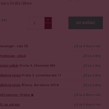
tvaru hrdla láhve.
4 ks)
essenger - celá ČR
již za 3 dny u vás
inehouse - sklad
již za 2 dny
sobní odběr
Praha 4, Chemická 954
již za 2 dny
dběrné místo
Praha 3, Lucemburská 11
již za 2 dny
dběrné místo
Říčany, Barákova 237/8
již za 2 dny
olt express - Praha 🔥
již za 2 dny u vás
PL na adresu
již za 3 dny u vás