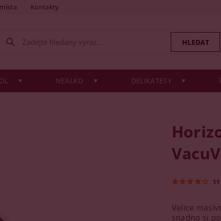
 místa
Kontakty
OL
NEALKO
DELIKATESY
Horizo
VacuV
11
Velice masiv
snadno si po