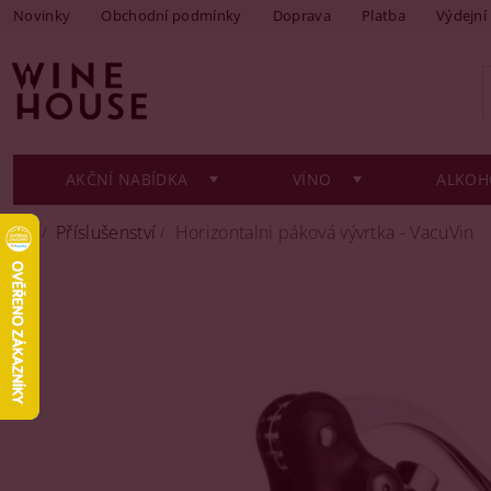
Novinky
Obchodní podmínky
Doprava
Platba
Výdejní
AKČNÍ NABÍDKA
VÍNO
ALKOH
Příslušenství
Horizontalni páková vývrtka - VacuVin