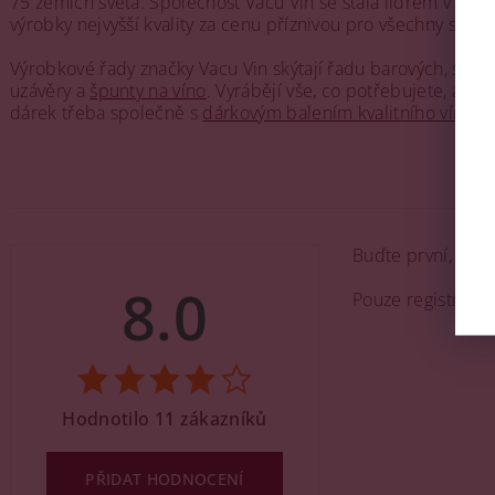
75 zemích světa. Společnost Vacu Vin se stala lídrem v oblas
výrobky nejvyšší kvality za cenu příznivou pro všechny spotř
Výrobkové řady značky Vacu Vin skýtají řadu barových, sto
uzávěry a
špunty na víno
. Vyrábějí vše, co potřebujete, aby
dárek třeba společně s
dárkovým balením kvalitního vína
.
Buďte první, kdo 
8.0
Pouze registrova
Hodnotilo 11 zákazníků
PŘIDAT HODNOCENÍ