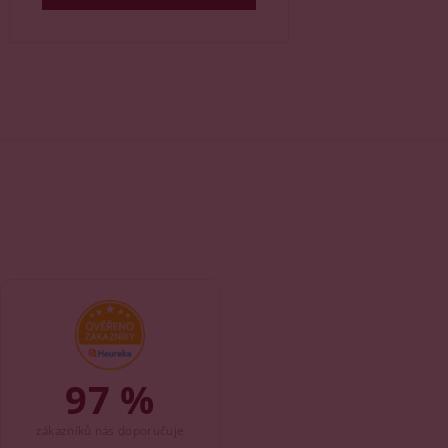
97 %
zákazníků nás doporučuje