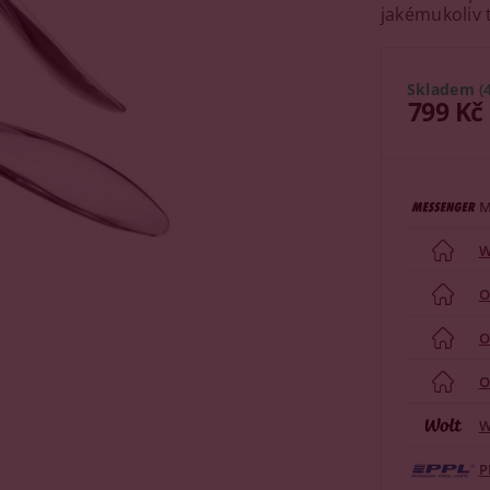
jakémukoliv 
Skladem
(
799 Kč
M
W
O
O
O
W
P