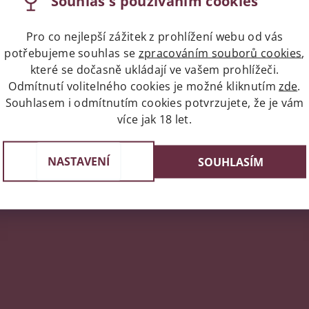
Souhlas s používáním cookies
ti drobného vybavení pro gastronomii. Poskytují praktické, in
ebitele.
Pro co nejlepší zážitek z prohlížení webu od vás
lních a kuchyňských nástrojů pro komerční zákazníky i domácn
potřebujeme souhlas se
zpracováním souborů cookies
,
 vaše víno bylo čerstvé a váš bar nebo restaurace fungovaly be
které se dočasně ukládají ve vašem prohlížeči.
Odmítnutí volitelného cookies je možné kliknutím
zde
.
Souhlasem i odmítnutím cookies potvrzujete, že je vám
více jak 18 let.
napíše příspěvek k této položce.
NASTAVENÍ
SOUHLASÍM
ní uživatelé mohou vkládat příspěvky. Prosím
přihlaste se
neb