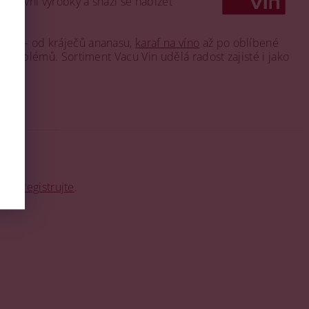
ovativní výrobky a snaží se nabízet
osti — od kráječů ananasu,
karaf na víno
až po oblíbené
z problémů. Sortiment Vacu Vin udělá radost zajisté i jako
o se
registrujte
.