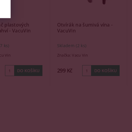
č plastových
Otvírák na šumivá vína -
ahví - VacuVin
VacuVin
(7 ks)
Skladem
(2 ks)
cu Vin
Značka:
Vacu Vin
299 Kč