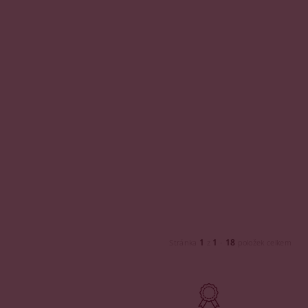
1
1
18
Stránka
z
-
položek celkem