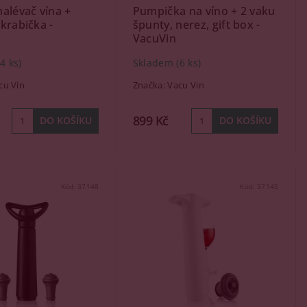
alévač vína +
Pumpička na víno + 2 vaku
krabička -
špunty, nerez, gift box -
VacuVin
(4 ks)
Skladem
(6 ks)
cu Vin
Značka:
Vacu Vin
899 Kč
Kód:
37148
Kód:
37145