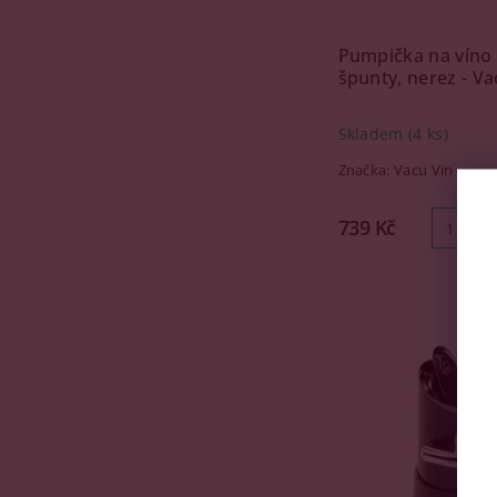
Pumpička na víno 
špunty, nerez - V
Skladem
(4 ks)
Značka:
Vacu Vin
739 Kč