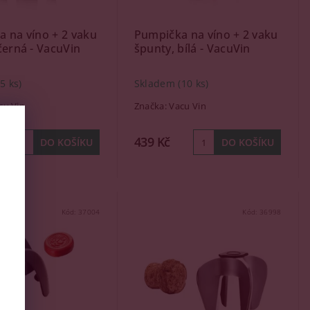
 na víno + 2 vaku
Pumpička na víno + 2 vaku
černá - VacuVin
špunty, bílá - VacuVin
(5 ks)
Skladem
(10 ks)
cu Vin
Značka:
Vacu Vin
439 Kč
Kód:
37004
Kód:
36998