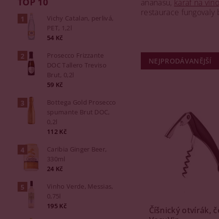
TOP 10
ananasu,
karaf na vín
restaurace fungovaly 
Vichy Catalan, perlivá,
PET, 1,2l
54 Kč
Prosecco Frizzante
NEJPRODÁVANĚJŠÍ
DOC Tallero Treviso
Brut, 0,2l
59 Kč
Bottega Gold Prosecco
spumante Brut DOC,
0,2l
112 Kč
Caribia Ginger Beer,
330ml
24 Kč
Vinho Verde, Messias,
0,75l
195 Kč
Číšnický otvírák, č