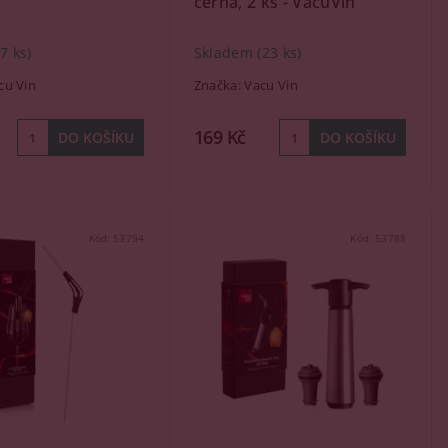
černá, 2 ks - VacuVin
(7 ks)
Skladem
(23 ks)
cu Vin
Značka:
Vacu Vin
169 Kč
Kód:
53794
Kód:
53788