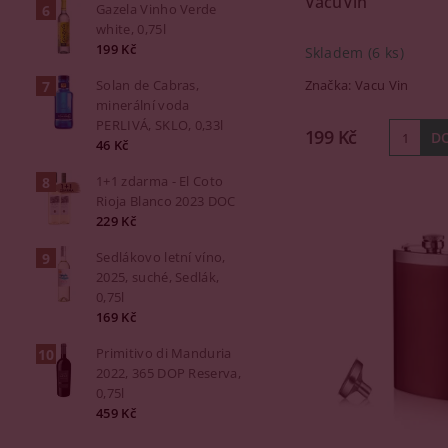
VacuVin
Gazela Vinho Verde
white, 0,75l
199 Kč
Skladem
(6 ks)
Solan de Cabras,
Značka:
Vacu Vin
minerální voda
PERLIVÁ, SKLO, 0,33l
199 Kč
46 Kč
1+1 zdarma - El Coto
Rioja Blanco 2023 DOC
229 Kč
Sedlákovo letní víno,
2025, suché, Sedlák,
0,75l
169 Kč
Primitivo di Manduria
2022, 365 DOP Reserva,
0,75l
459 Kč