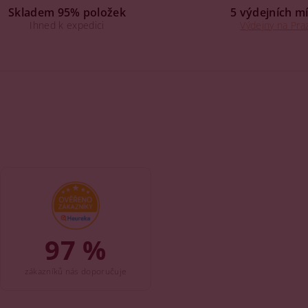
Skladem 95% položek
5 výdejních mí
Ihned k expedici
Výdejny na Praz
97 %
zákazníků nás doporučuje