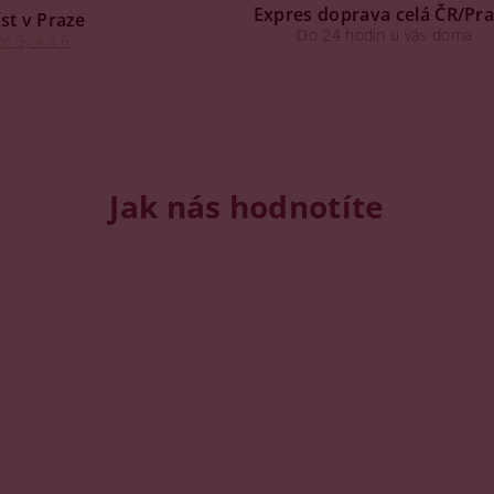
Expres doprava celá ČR/Pr
st v Praze
Do 24 hodin u vás doma
e 3, 4 a 6
Jak nás hodnotíte