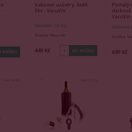
vá
Vakuové uzávěry, šedé,
Pomalý n
 -
6ks - VacuVin
dárková 
VacuVin
Skladem
(19 ks)
Skladem
Značka:
Vacu Vin
Značka:
Va
449 Kč
699 Kč
Kód:
53785
Kód:
37172