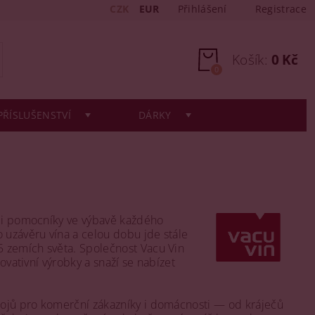
CZK
EUR
Přihlášení
Registrace
Košík:
0 Kč
0
PŘÍSLUŠENSTVÍ
DÁRKY
ými pomocníky ve výbavě každého
 uzávěru vína a celou dobu jde stále
5 zemích světa. Společnost Vacu Vin
ovativní výrobky a snaží se nabízet
trojů pro komerční zákazníky i domácnosti — od kráječů