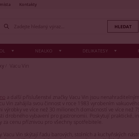
 místa
Kontakty
OL
NEALKO
DELIKATESY
ky
Vacu Vin
íno
a další příslušenství značky Vacu Vin jsou nenahraditeln
cu Vin zahájila svou činnost v roce 1983 vyrobením vakuového
mi výrobky ve více než 30 milionech domácností ve více než 7
sti drobného vybavení pro gastronomii. Poskytují praktické, in
ty za cenu příznivou pro všechny spotřebitele.
 Vacu Vin skýtají řadu barových, stolních a kuchyňských nás