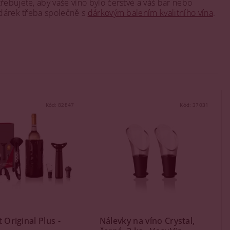
otřebujete, aby vaše víno bylo čerstvé a váš bar nebo
 dárek třeba společně s
dárkovým balením kvalitního vína
.
Kód:
82847
Kód:
37031
 Original Plus -
Nálevky na víno Crystal,