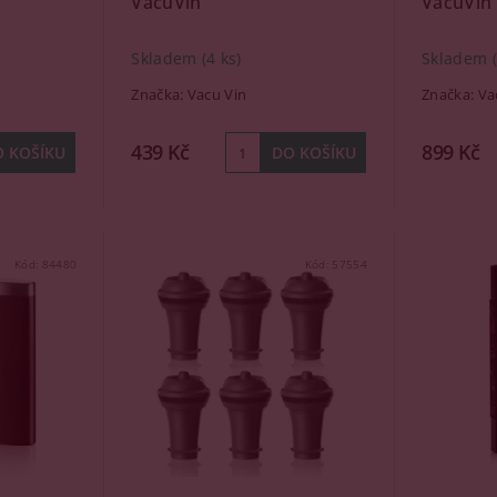
VacuVin
VacuVin
Skladem
(4 ks)
Skladem
Značka:
Vacu Vin
Značka:
Va
439 Kč
899 Kč
Kód:
84480
Kód:
57554