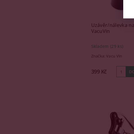
Uzávěr/nálevka na
VacuVin
Skladem
(29 ks)
Značka:
Vacu Vin
399 Kč