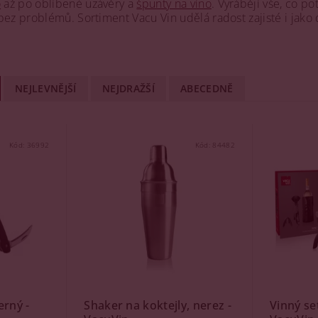
o
až po oblíbené uzávěry a
špunty na víno
. Vyrábějí vše, co p
bez problémů. Sortiment Vacu Vin udělá radost zajisté i jako
NEJLEVNĚJŠÍ
NEJDRAŽŠÍ
ABECEDNĚ
Kód:
36992
Kód:
84482
erný -
Shaker na koktejly, nerez -
Vinný set