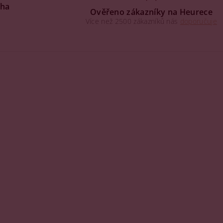
aha
Ověřeno zákazníky na Heurece
Více než 2500 zákazníků nás
doporučuje