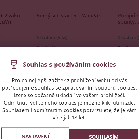
+ 2 vaku
Vinný set Starter - VacuVin
Pumpička
acuVin
špunty, 
Skladem
(5 ks)
Skladem
Značka:
Vacu Vin
Značka:
Va
599 Kč
499 Kč
Souhlas s používáním cookies
Pro co nejlepší zážitek z prohlížení webu od vás
potřebujeme souhlas se
zpracováním souborů cookies
,
které se dočasně ukládají ve vašem prohlížeči.
Kód:
37139
Kód:
37013
Odmítnutí volitelného cookies je možné kliknutím
zde
.
Souhlasem i odmítnutím cookies potvrzujete, že je vám
více jak 18 let.
NASTAVENÍ
SOUHLASÍM