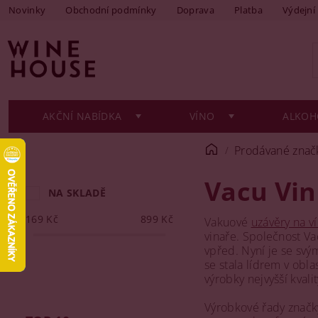
Novinky
Obchodní podmínky
Doprava
Platba
Výdejní
AKČNÍ NABÍDKA
VÍNO
ALKOH
Prodávané znač
Vacu Vin
NA SKLADĚ
169
Kč
899
Kč
Vakuové
uzávěry na v
vinaře. Společnost Va
vpřed. Nyní je se svý
se stala lídrem v obla
výrobky nejvyšší kvali
Výrobkové řady značky