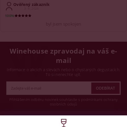
Ověřený zákazník
3. 8. 2026
100%
byl jsem spokojen
Winehouse zpravodaj na váš e-
mail
Informace o akcích a slevách nebo o chystaných degustacích.
To si nenechte ujít.
Přihlášením odběru novinek souhlasíte s podmínkami ochrany
osobních údajů
Wine concept s.r.o.