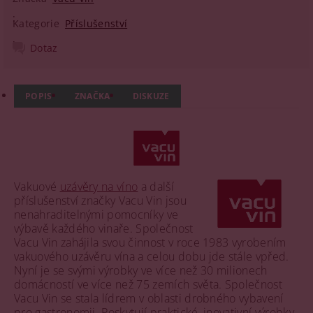
Kategorie
Příslušenství
Dotaz
POPIS
ZNAČKA
DISKUZE
Vakuové
uzávěry na víno
a další
příslušenství značky Vacu Vin jsou
nenahraditelnými pomocníky ve
výbavě každého vinaře. Společnost
Vacu Vin zahájila svou činnost v roce 1983 vyrobením
vakuového uzávěru vína a celou dobu jde stále vpřed.
Nyní je se svými výrobky ve více než 30 milionech
domácností ve více než 75 zemích světa. Společnost
Vacu Vin se stala lídrem v oblasti drobného vybavení
pro gastronomii. Poskytují praktické, inovativní výrobky