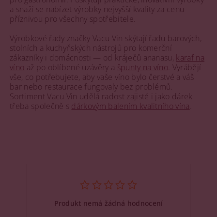
a snaží se nabízet výrobky nejvyšší kvality za cenu
příznivou pro všechny spotřebitele.
Výrobkové řady značky Vacu Vin skýtají řadu barových,
stolních a kuchyňských nástrojů pro komerční
zákazníky i domácnosti — od kráječů ananasu,
karaf na
víno
až po oblíbené uzávěry a
špunty na víno
. Vyrábějí
vše, co potřebujete, aby vaše víno bylo čerstvé a váš
bar nebo restaurace fungovaly bez problémů.
Sortiment Vacu Vin udělá radost zajisté i jako dárek
třeba společně s
dárkovým balením kvalitního vína
.
Produkt nemá žádná hodnocení