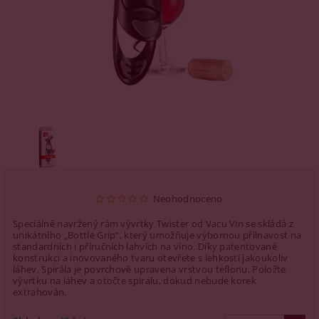
Neohodnoceno
Speciálně navržený rám vývrtky Twister od Vacu Vin se skládá z
unikátního „Bottle Grip“, který umožňuje výbornou přilnavost na
standardních i příručních lahvích na víno. Díky patentované
konstrukci a inovovaného tvaru otevřete s lehkostí jakoukoliv
láhev. Spirála je povrchově upravena vrstvou teflonu. Položte
vývrtku na láhev a otočte spirálu, dokud nebude korek
extrahován.