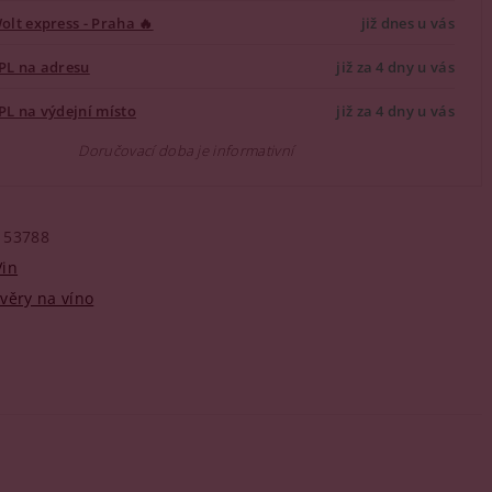
olt express - Praha 🔥
již dnes u vás
PL na adresu
již za 4 dny u vás
PL na výdejní místo
již za 4 dny u vás
Doručovací doba je informativní
53788
Vin
věry na víno