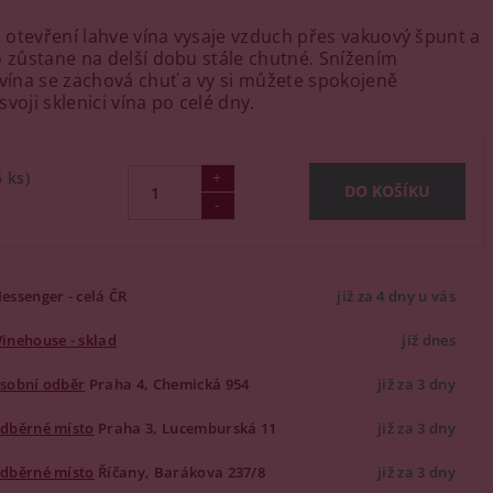
otevření lahve vína vysaje vzduch přes vakuový špunt a
o zůstane na delší dobu stále chutné. Snížením
 vína se zachová chuť a vy si můžete spokojeně
voji sklenici vína po celé dny.
6 ks)
essenger - celá ČR
již za 4 dny u vás
inehouse - sklad
již dnes
sobní odběr
Praha 4, Chemická 954
již za 3 dny
dběrné místo
Praha 3, Lucemburská 11
již za 3 dny
dběrné místo
Říčany, Barákova 237/8
již za 3 dny