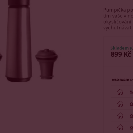
Pumpička po 
tím vaše vín
okysličování
vychutnávat s
Skladem
(
899 Kč
M
W
O
O
O