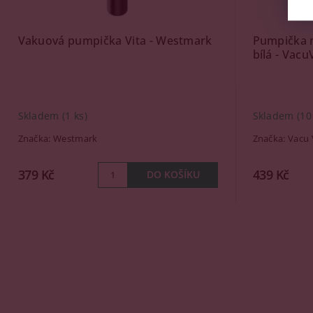
Vakuová pumpička Vita - Westmark
Pumpička n
bílá - Vacu
Skladem
(1 ks)
Skladem
(10
Značka:
Westmark
Značka:
Vacu 
379 Kč
439 Kč