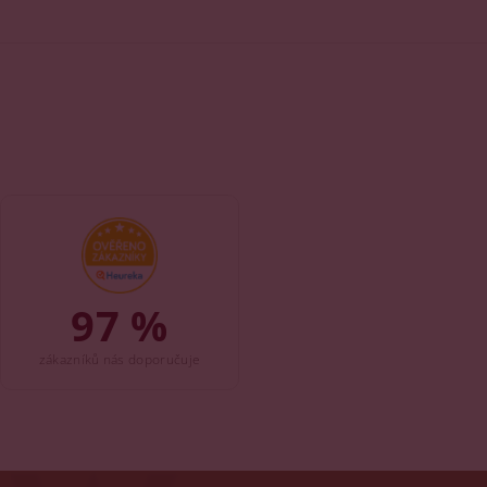
97 %
zákazníků nás doporučuje