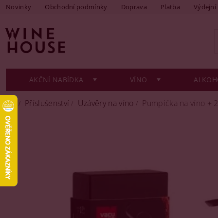
Novinky
Obchodní podmínky
Doprava
Platba
Výdejní
AKČNÍ NABÍDKA
VÍNO
ALKOH
Příslušenství
Uzávěry na víno
Pumpička na víno + 2 