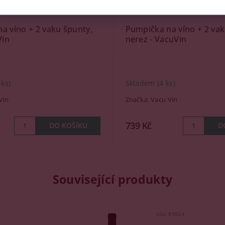
a víno + 2 vaku špunty,
Pumpička na víno + 2 vak
Vin
nerez - VacuVin
 ks)
Skladem
(4 ks)
Vin
Značka:
Vacu Vin
739 Kč
Související produkty
Kód:
89824