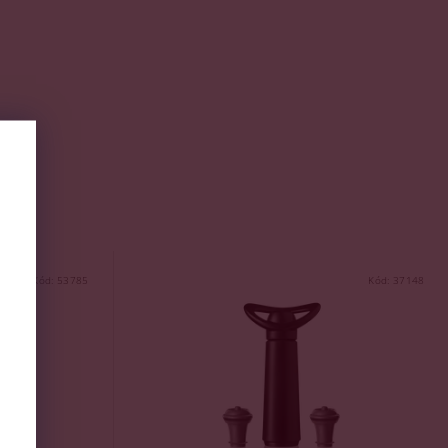
Kód:
53785
Kód:
37148