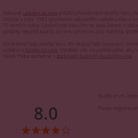
Vakuové
uzávěry na víno
a další příslušenství značky Vacu 
činnost v roce 1983 vyrobením vakuového uzávěru vína a cel
75 zemích světa. Společnost Vacu Vin se stala lídrem v oblas
výrobky nejvyšší kvality za cenu příznivou pro všechny spotř
Výrobkové řady značky Vacu Vin skýtají řadu barových, sto
uzávěry a
špunty na víno
. Vyrábějí vše, co potřebujete, aby
dárek třeba společně s
dárkovým balením kvalitního vína
.
Buďte první, kdo 
8.0
Pouze registrova