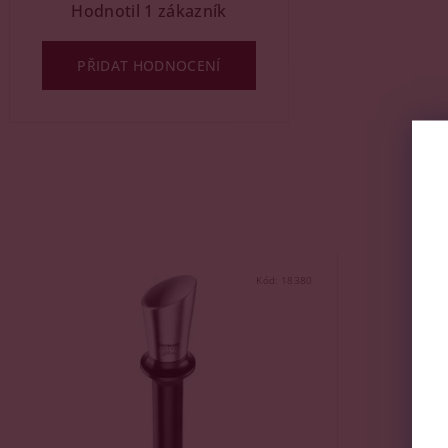
Hodnotil 1 zákazník
PŘIDAT HODNOCENÍ
Kód:
18380