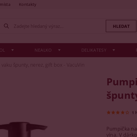
 místa
Kontakty
OL
NEALKO
DELIKATESY
vaku špunty, nerez, gift box - VacuVin
Pumpi
špunty
1 
Pumpička na 
vína. V dárk