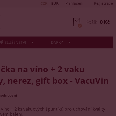
CZK
EUR
Přihlášení
Registrace
Košík:
0 Kč
0
PŘÍSLUŠENSTVÍ
DÁRKY
čka na víno + 2 vaku
, nerez, gift box - VacuVin
hodnocení
víno + 2 ks vakuových špuntíků pro uchování kvality
ovém balení.