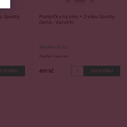
u špunty,
Pumpička na víno + 2 vaku špunty,
černá - VacuVin
Skladem
(5 ks)
Značka:
Vacu Vin
499 Kč