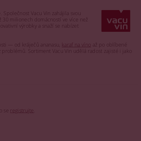
. Společnost Vacu Vin zahájila svou
ež 30 milionech domácností ve více než
ovativní výrobky a snaží se nabízet
osti — od kráječů ananasu,
karaf na víno
až po oblíbené
z problémů. Sortiment Vacu Vin udělá radost zajisté i jako
o se
registrujte
.