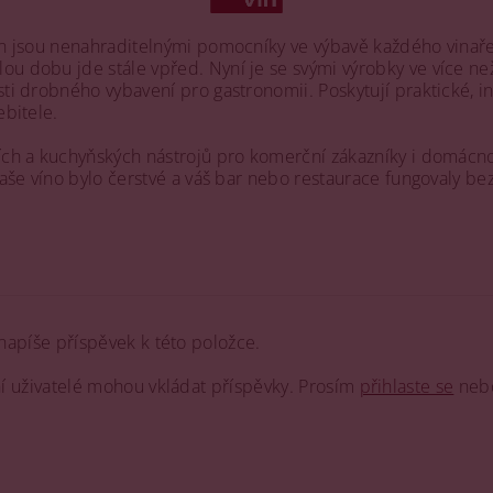
Vin jsou nenahraditelnými pomocníky ve výbavě každého vinaře
ou dobu jde stále vpřed. Nyní je se svými výrobky ve více n
ti drobného vybavení pro gastronomii. Poskytují praktické, in
ebitele.
lních a kuchyňských nástrojů pro komerční zákazníky i domácn
 vaše víno bylo čerstvé a váš bar nebo restaurace fungovaly be
napíše příspěvek k této položce.
ní uživatelé mohou vkládat příspěvky. Prosím
přihlaste se
neb