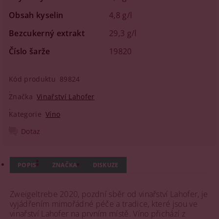
Obsah kyselin
4,8 g/l
Bezcukerný extrakt
29,3 g/l
Číslo šarže
19820
Kód produktu
89824
Značka
Vinařství Lahofer
Kategorie
Víno
Dotaz
POPIS
ZNAČKA
DISKUZE
Zweigeltrebe 2020, pozdní sběr od vinařství Lahofer, je
vyjádřením mimořádné péče a tradice, které jsou ve
vinařství Lahofer na prvním místě. Víno přichází z