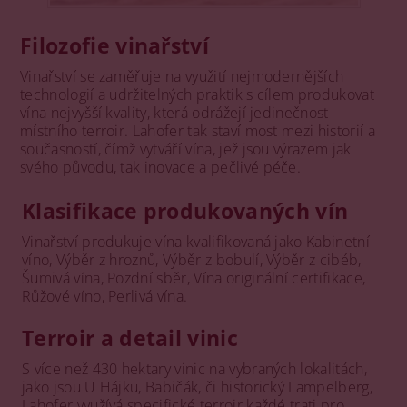
Filozofie vinařství
Vinařství se zaměřuje na využití nejmodernějších
technologií a udržitelných praktik s cílem produkovat
vína nejvyšší kvality, která odrážejí jedinečnost
místního terroir. Lahofer tak staví most mezi historií a
současností, čímž vytváří vína, jež jsou výrazem jak
svého původu, tak inovace a pečlivé péče.
Klasifikace produkovaných vín
Vinařství produkuje vína kvalifikovaná jako Kabinetní
víno, Výběr z hroznů, Výběr z bobulí, Výběr z cibéb,
Šumivá vína, Pozdní sběr, Vína originální certifikace,
Růžové víno, Perlivá vína.
Terroir a detail vinic
S více než 430 hektary vinic na vybraných lokalitách,
jako jsou U Hájku, Babičák, či historický Lampelberg,
Lahofer využívá specifické terroir každé trati pro