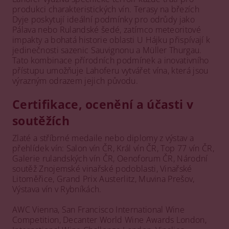
produkci charakteristických vín. Terasy na březích
Dyje poskytují ideální podmínky pro odrůdy jako
Pálava nebo Rulandské šedé, zatímco meteoritové
impakty a bohatá historie oblasti U Hájku přispívají k
jedinečnosti sazenic Sauvignonu a Müller Thurgau.
Tato kombinace přírodních podmínek a inovativního
přístupu umožňuje Lahoferu vytvářet vína, která jsou
výrazným odrazem jejich původu.
Certifikace, ocenění a účasti v
soutěžích
Zlaté a stříbrné medaile nebo diplomy z výstav a
přehlídek vín: Salon vín ČR, Král vín ČR, Top 77 vín ČR,
Galerie rulandských vín ČR, Oenoforum ČR, Národní
soutěž Znojemské vinařské podoblasti, Vinařské
Litoměřice, Grand Prix Austerlitz, Muvina Prešov,
Výstava vín v Rybníkách.
AWC Vienna, San Francisco International Wine
Competition, Decanter World Wine Awards London,