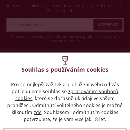
Informace o akcích a slevách nebo o chystaných degustacích.
To si nenechte ujít.
Přihlášením odběru novinek souhlasíte s podmínkami ochrany
osobních údajů
Wine concept s.r.o.
Souhlas s používáním cookies
Legislativa
Pro co nejlepší zážitek z prohlížení webu od vás
Zákaz prodeje alkoholických nápojů osobám
mladších 18 let.
potřebujeme souhlas se
zpracováním souborů
cookies
, které se dočasně ukládají ve vašem
prohlížeči. Odmítnutí volitelného cookies je možné
Naše služby
kliknutím
zde
. Souhlasem i odmítnutím cookies
potvrzujete, že je vám více jak 18 let.
Vše o nákupu