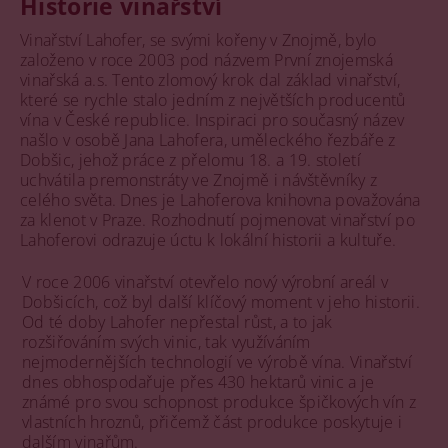
Historie vinařství
Vinařství Lahofer, se svými kořeny v Znojmě, bylo
založeno v roce 2003 pod názvem První znojemská
vinařská a.s. Tento zlomový krok dal základ vinařství,
které se rychle stalo jedním z největších producentů
vína v České republice. Inspiraci pro současný název
našlo v osobě Jana Lahofera, uměleckého řezbáře z
Dobšic, jehož práce z přelomu 18. a 19. století
uchvátila premonstráty ve Znojmě i návštěvníky z
celého světa. Dnes je Lahoferova knihovna považována
za klenot v Praze. Rozhodnutí pojmenovat vinařství po
Lahoferovi odrazuje úctu k lokální historii a kultuře.
V roce 2006 vinařství otevřelo nový výrobní areál v
Dobšicích, což byl další klíčový moment v jeho historii.
Od té doby Lahofer nepřestal růst, a to jak
rozšiřováním svých vinic, tak využíváním
nejmodernějších technologií ve výrobě vína. Vinařství
dnes obhospodařuje přes 430 hektarů vinic a je
známé pro svou schopnost produkce špičkových vín z
vlastních hroznů, přičemž část produkce poskytuje i
dalším vinařům.