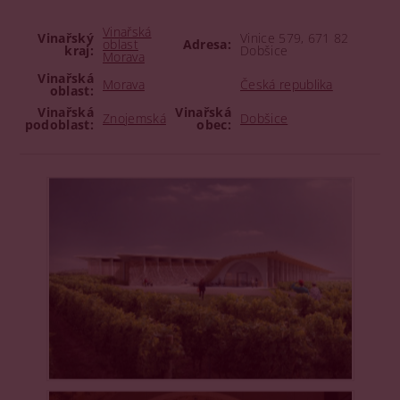
Vinařská
Vinařský
Vinice 579, 671 82
oblast
Adresa:
kraj:
Dobšice
Morava
Vinařská
Morava
Česká republika
oblast:
Vinařská
Vinařská
Znojemská
Dobšice
podoblast:
obec: