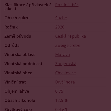
Klasifikace / přívlastek /
Pozdní sběr
jakost
Obsah cukru
Suché
Ročník
2020
Země původu
Česká republika
Odrůda
Zweigeltrebe
Vinařská oblast
Morava
Vinařská podoblast
Znojemská
Vinařská obec
Chvalovice
Viniční trať
Dívčí hora
Objem lahve
0,75 l
Obsah alkoholu
12,5 %
Zbytkový cukr
0,4 g/l