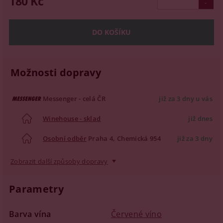
180 Kč
Možnosti dopravy
Messenger - celá ČR
již za 3 dny u vás
Winehouse - sklad
již dnes
Osobní odběr
Praha 4, Chemická 954
již za 3 dny
Zobrazit další způsoby dopravy
Parametry
Barva vína
Červené víno