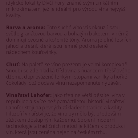
idylické lokality Dívčí hory, známé svým unikátním
mikroklimatem, jež je ideální pro výrobu vína nejvyšší
kvality.
Barva a aroma:
Toto suché víno vás okouzlí svou
světle granátovou barvou a bohatým buketem, v němž
dominují ovocné a kořenité tóny. Aroma je plné lesních
jahod a třešní, které jsou jemně podkreslené
nádechem kouřovinky.
Chuť:
Na paletě se víno prezentuje velmi komplexně.
Snoubí se zde hladká tříslovina s nuancemi třešňového
džemu, doprovázené lehkými stopami vanilky a hořké
čokolády, což dodává vínu nezapomenutelný závěr.
Vinařství Lahofer:
Jako třetí největší pěstitel vína v
republice a s více než patnáctiletou historií, vinařství
Lahofer stojí na pevných základech tradice a kvality.
Filozofií vinařství je, že víno by mělo být především
zážitkem dostupným každému. Spojení moderní
technologie a tradičních metod je klíčem k produkci
vín, která jsou ceněna nejen na českém trhu.