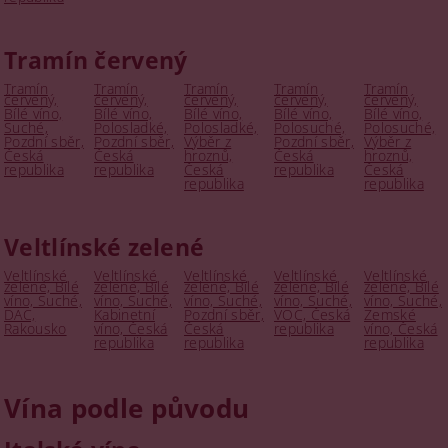
Tramín červený
Tramín
Tramín
Tramín
Tramín
Tramín
červený,
červený,
červený,
červený,
červený,
Bílé víno,
Bílé víno,
Bílé víno,
Bílé víno,
Bílé víno,
Suché,
Polosladké,
Polosladké,
Polosuché,
Polosuché,
Pozdní sběr,
Pozdní sběr,
Výběr z
Pozdní sběr,
Výběr z
Česká
Česká
hroznů,
Česká
hroznů,
republika
republika
Česká
republika
Česká
republika
republika
Veltlínské zelené
Veltlínské
Veltlínské
Veltlínské
Veltlínské
Veltlínské
zelené, Bílé
zelené, Bílé
zelené, Bílé
zelené, Bílé
zelené, Bílé
víno, Suché,
víno, Suché,
víno, Suché,
víno, Suché,
víno, Suché,
DAC,
Kabinetní
Pozdní sběr,
VOC, Česká
Zemské
Rakousko
víno, Česká
Česká
republika
víno, Česká
republika
republika
republika
Vína podle původu