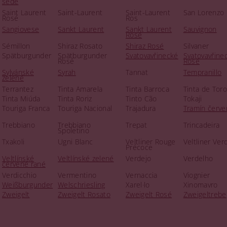
šedé
Saint Laurent
Saint-Laurent
Saint-Laurent
San Lorenzo
Rosé
Ros
Sangiovese
Sankt Laurent
Sankt Laurent
Sauvignon
Rosé
Sémillon
Shiraz Rosato
Shiraz Rosé
Silvaner
Spätburgunder
Spätburgunder
Svatovavřinecké
Svatovavřine
Rosé
Rosé
Sylvánské
Syrah
Tannat
Tempranillo
zelené
Terrantez
Tinta Amarela
Tinta Barroca
Tinta de Toro
Tinta Miúda
Tinta Roriz
Tinto Cão
Tokaji
Touriga Franca
Touriga Nacional
Trajadura
Tramín červe
Trebbiano
Trebbiano
Trepat
Trincadeira
Spoletino
Txakoli
Ugni Blanc
Veltliner Rouge
Veltliner Ver
Précoce
Veltlínské
Veltlínské zelené
Verdejo
Verdelho
červené rané
Verdicchio
Vermentino
Vernaccia
Viognier
Weißburgunder
Welschriesling
Xarel·lo
Xinomavro
Zweigelt
Zweigelt Rosato
Zweigelt Rosé
Zweigeltrebe