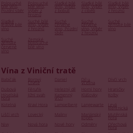
Polosuché
Polosuché
Sladké bílé
Sladké bílé
Sladké bílé
bílé víno,
bílé víno,
víno, Výběr
víno, Výběr
víno, Výběr
Pozdní sběr
Výběr z
z bobulí
z cibéb
z hroznů
hroznů
Sladké
Suché bílé
Suché
Suché
Suché
ledové bílé
víno, Výběr
červené
červené
zemské bílé
víno
z hroznů
víno, Pozdní
víno, Výběr
víno
sběr
z hroznů
Suché
Zemské
zemské
polosuché
červené
bílé víno
víno
Vína z Viniční tratě
Babičák
Borový
Daniel
Díl u
Dívčí vrch
Čtvrtě
Včelína
Dubová
Fěruňk
Helezný díl
Horní hory
Hraničky
Hýselská
Jižní svah
Kamenný
Klášovky
Kolby
hora
vrch
Kotelná
Kraví Hora
Lampelberg
Langewarte
Levá
klentnická
Liščí vrch
Lovecký
Maliny
Mariánský
Mutěnská
kopec
hora
Nivy
Nová hora
Nové hory
Odměry
Ořechová
hora