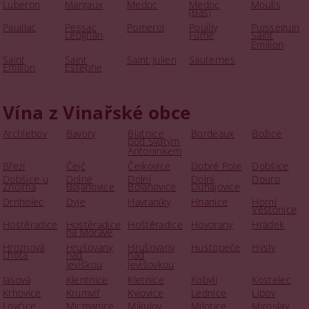
Luberon
Margaux
Medoc
Medoc
Moulis
(Bas)
Pauillac
Pessac
Pomerol
Pouilly
Puisseguin
Leognan
Fumé
Saint
Emilion
Saint
Saint
Saint Julien
Sauternes
Emilion
Estephe
Vína z Vinařské obce
Archlebov
Bavory
Blatnice
Bordeaux
Božice
pod Svatým
Antonínkem
Březí
Čejč
Čejkovice
Dobré Pole
Dobšice
Dobšice u
Dolné
Dolní
Dolní
Douro
Znojma
Bojanovice
Bojanovice
Dunajovice
Drnholec
Dyje
Havraníky
Hnanice
Horní
Věstonice
Hostěradice
Hostěradice
Hoštěradice
Hovorany
Hrádek
na Moravě
Hroznová
Hrušovany
Hrušovany
Hustopeče
Hýsly
Lhota
nad
nad
Jeviškou
Jevišovkou
Jasová
Klentnice
Kletnice
Kobylí
Kostelec
Krhovice
Krumvíř
Kyjovice
Lednice
Lipov
Lovčice
Micmanice
Mikulov
Milotice
Miroslav