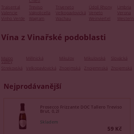
Chieti
Traisental
Treviso
Triveneto
Údolí Rhony
Umbria
Valencie
Valpolicella
Velkopavlovická
Veneto
Verona
Vinho Verde
Wagram
Wachau
Weinviertel
Western
Vína z Vinařské podoblasti
Maipo
Mělnická
Mikulov
Mikulovská
Slovácká
Valley
Strekovská
Velkopavlovická
Znoejmská
Znojemnská
Znojemská
Nejprodávanější
Prosecco Frizzante DOC Tallero Treviso
Brut, 0,2l
59 Kč