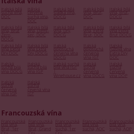
Italská vína
Italská bílá
Itálská
Italská bílá
Italská bílá
Italská bílá
suchá vína,
červená
sladká vína,
vína, Brut,
vína, Brut,
DOC
suchá vína,
DOCG
DOC
DOCG
DOC
Italská bílá
Italská bílá
Italská bílá
Italská bílá
Italská bílá
vína, Brut
vína, Demi-
vína, Dry,
vína, Extra
vína Extra
Zero,
sec, DOC
DOCG
Brut, DOC
Brut DOCG
DOCG
Italská bílá
Italská bílá
Italská
Italská
Italská
vína Extra
vína Extra
polosuchá
polosuchá
růžová vína
Dry DOC
Dry DOCG
červená vína
červená
Extra Dry
DOCG
vína IGT
DOC
Italská
Italská
Italská suchá
Italská
Italská
suchá bílá
suchá bílá
bílá vína IGT
suchá
suchá
vína DOCG
vína IGP
|
červená
červená
Winehouse.cz
vína DOCG
vína DOP
Italská
Italská
suchá
suchá
červená
čevená vína
vína IGP
IGT
Francouzská vína
Francouzská
Francouzská
Francouzská
Francouzská
Francouzská
bílá vína,
bílá vína,
bílá vína,
bílá vína,
bílá vína,
Brut, 1er
Brut, Grand
suchá, 1er
suchá, AOC
suchá, AOP
Cru
Cru
Cru