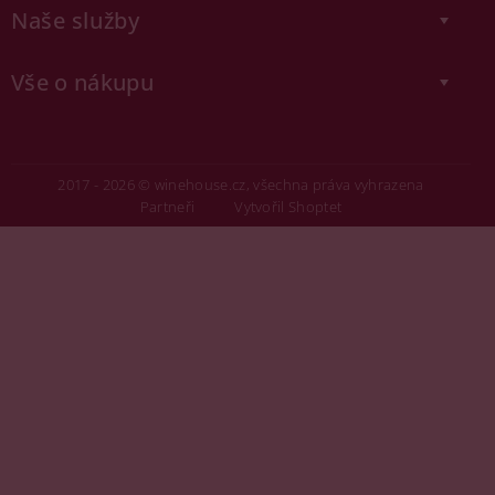
Naše služby
Vše o nákupu
2017 - 2026 © winehouse.cz, všechna práva vyhrazena
Partneři
Vytvořil Shoptet