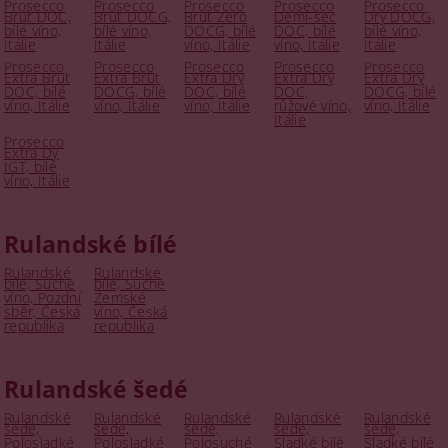
Prosecco
Prosecco
Prosecco
Prosecco
Prosecco
Brut DOC,
Brut DOCG,
Brut Zero
Demi-sec
Dry DOCG,
bílé víno,
bílé víno,
DOCG, bílé
DOC, bílé
bílé víno,
Itálie
Itálie
víno, Itálie
víno, Itálie
Itálie
Prosecco
Prosecco
Prosecco
Prosecco
Prosecco
Extra Brut
Extra Brut
Extra Dry
Extra Dry
Extra Dry
DOC, bílé
DOCG, bílé
DOC, bílé
DOC,
DOCG, bílé
víno, Itálie
víno, Itálie
víno, Itálie
růžové víno,
víno, Itálie
Itálie
Prosecco
Extra Dy
IGT, bílé
víno, Itálie
Rulandské bílé
Rulandské
Rulandské
bílé, Suché
bílé, Suché
víno, Pozdní
Zemské
sběr, Česká
víno, Česká
republika
republika
Rulandské šedé
Rulandské
Rulandské
Rulandské
Rulandské
Rulandské
šedé,
šedé,
šedé,
šedé,
šedé,
Polosladké
Polosladké
Polosuché
Sladké bílé
Sladké bílé