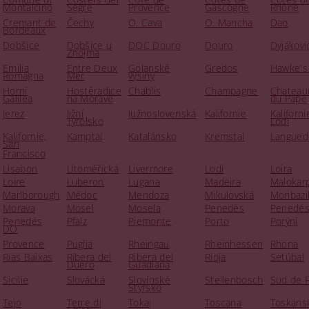
Montalcino
Segre
Provence
Gascogne
Rhône
Cremant de
Čechy
O. Cava
O. Mancha
Dao
Bordeaux
Dobšice
Dobšice u
DOC Douro
Douro
Dyjákovi
Znojma
Emilia
Entre Deux
Golanské
Gredos
Hawke's
Romagna
Mer
výšiny
Horní
Hostěradice
Chablis
Champagne
Chateau
Galilea
na Moravě
du Pape
Jerez
Jižní
Južnoslovenská
Kalifornie
Kaliforni
Tyrolsko
Lodi
Kalifornie,
Kamptal
Katalánsko
Kremstal
Langued
San
Francisco
Lisabon
Litoměřická
Livermore
Lodi
Loira
Loire
Luberon
Lugana
Madeira
Malokar
Marlborough
Médoc
Mendoza
Mikulovská
Monbazil
Morava
Mosel
Mosela
Penedès
Penedé
Penedés
Pfalz
Piemonte
Porto
Porýní
DO
Provence
Puglia
Rheingau
Rheinhessen
Rhona
Rias Baixas
Ribera del
Ribera del
Rioja
Setúbal
Duero
Guadiana
Sicílie
Slovácká
Slovinské
Stellenbosch
Sud de 
Štýrsko
Tejo
Terre di
Tokaj
Toscana
Toskáns