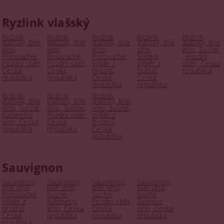
Ryzlink vlašský
Ryzlink
Ryzlink
Ryzlink
Ryzlink
Ryzlink
vlašský, Bílé
vlašský, Bílé
vlašský, Bílé
vlašský, Bílé
vlašský, Bílé
víno,
víno,
víno,
víno,
víno, Suché
Polosladké,
Polosuché,
Polosuché,
Sladké,
, Pozdní
Pozdní sběr,
Pozdní sběr,
Výběr z
Výběr z
sběr, Česká
Česká
Česká
hroznů,
bobulí,
republika
republika
republika
Česká
Česká
republika
republika
Ryzlink
Ryzlink
Ryzlink
vlašský, Bílé
vlašský, Bílé
vlašský, Bílé
víno, Suché,
víno, Suché,
víno, Suché,
Kabinetní
Pozdní sběr,
Výběr z
víno, Česká
Česká
hroznů,
republika
republika
Česká
republika
Sauvignon
Sauvignon,
Sauvignon,
Sauvignon,
Sauvignon,
Bílé víno,
Bílé víno,
Bílé víno,
Bílé víno,
Polosladké,
Suché,
Suché,
Suché,
Výběr z
Kabinetní
Pozdní sběr,
Zemské
hroznů,
víno, Česká
Česká
víno, Česká
Česká
republika
republika
republika
republika