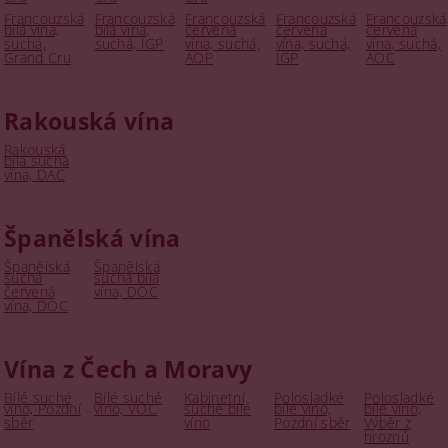
Francouzská
Francouzská
Francouzská
Francouzská
Francouzská
bílá vína,
bílá vína,
červená
červená
červená
suchá,
suchá, IGP
vína, suchá,
vína, suchá,
vína, suchá,
Grand Cru
AOP
IGP
AOC
Rakouská vína
Rakouská
bílá suchá
vína, DAC
Španělská vína
Španělská
Španělská
suchá
suchá bílá
červená
vína, DOC
vína, DOC
Vína z Čech a Moravy
Bílé suché
Bílé suché
Kabinetní
Polosladké
Polosladké
víno, Pozdní
víno, VOC
suché bílé
bílé víno,
bílé víno,
sběr
víno
Pozdní sběr
Výběr z
hroznů