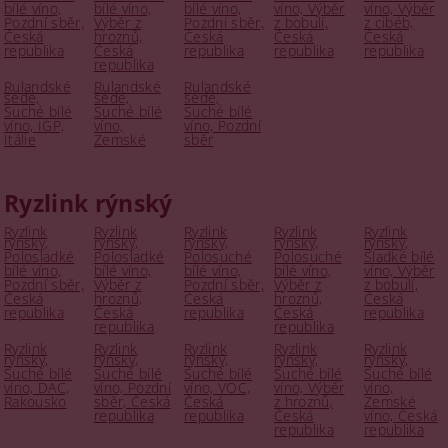
bílé víno,
bílé víno,
bílé víno,
víno, Výběr
víno, Výběr
Pozdní sběr,
Výběr z
Pozdní sběr,
z bobulí,
z cibéb,
Česká
hroznů,
Česká
Česká
Česká
republika
Česká
republika
republika
republika
republika
Rulandské
Rulandské
Rulandské
šedé,
šedé,
šedé,
Suché bílé
Suché bílé
Suché bílé
víno, IGP,
víno,
víno, Pozdní
Itálie
Zemské
sběr
Ryzlink rýnský
Ryzlink
Ryzlink
Ryzlink
Ryzlink
Ryzlink
rýnský,
rýnský,
rýnský,
rýnský,
rýnský,
Polosladké
Polosladké
Polosuché
Polosuché
Sladké bílé
bílé víno,
bílé víno,
bílé víno,
bílé víno,
víno, Výběr
Pozdní sběr,
Výběr z
Pozdní sběr,
Výběr z
z bobulí,
Česká
hroznů,
Česká
hroznů,
Česká
republika
Česká
republika
Česká
republika
republika
republika
Ryzlink
Ryzlink
Ryzlink
Ryzlink
Ryzlink
rýnský,
rýnský,
rýnský,
rýnský,
rýnský,
Suché bílé
Suché bílé
Suché bílé
Suché bílé
Suché bílé
víno, DAC,
víno, Pozdní
víno, VOC,
víno, Výběr
víno,
Rakousko
sběr, Česká
Česká
z hroznů,
Zemské
republika
republika
Česká
víno, Česká
republika
republika