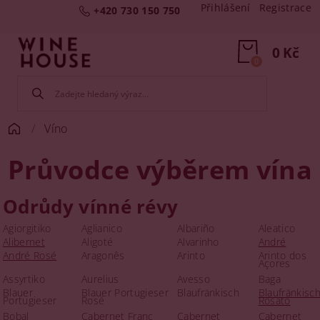
Přihlášení
Registrace
+420 730 150 750
0 Kč
0
Víno
Průvodce výběrem vína
Odrůdy vínné révy
Agiorgitiko
Aglianico
Albariño
Aleatico
Alibernet
Aligoté
Alvarinho
André
André Rosé
Aragonês
Arinto
Arinto dos
Açores
Assyrtiko
Aurelius
Avesso
Baga
Blauer
Blauer Portugieser
Blaufränkisch
Blaufränkisc
Portugieser
Rosé
Rosato
Bobal
Cabernet Franc
Cabernet
Cabernet