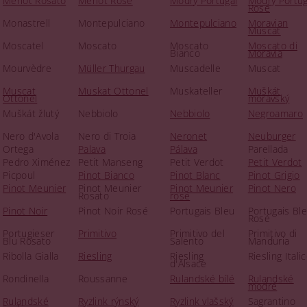
Merlot Rosato
Merlot Rosé
Modrý Portugal
Modrý Portug
Rosé
Monastrell
Montepulciano
Montepulciano
Moravian
Muscat
Moscatel
Moscato
Moscato
Moscato di
Bianco
Moravia
Mourvèdre
Müller Thurgau
Muscadelle
Muscat
Muscat
Muskat Ottonel
Muskateller
Muškát
Ottonel
moravský
Muškát žlutý
Nebbiolo
Nebbiolo
Negroamaro
Nero d'Avola
Nero di Troia
Neronet
Neuburger
Ortega
Palava
Pálava
Parellada
Pedro Ximénez
Petit Manseng
Petit Verdot
Petit Verdot
Picpoul
Pinot Bianco
Pinot Blanc
Pinot Grigio
Pinot Meunier
Pinot Meunier
Pinot Meunier
Pinot Nero
Rosato
rosé
Pinot Noir
Pinot Noir Rosé
Portugais Bleu
Portugais Bl
Rosé
Portugieser
Primitivo
Primitivo del
Primitivo di
Blu Rosato
Salento
Manduria
Ribolla Gialla
Riesling
Riesling
Riesling Itali
d'Alsace
Rondinella
Roussanne
Rulandské bílé
Rulandské
modré
Rulandské
Ryzlink rýnský
Ryzlink vlašský
Sagrantino