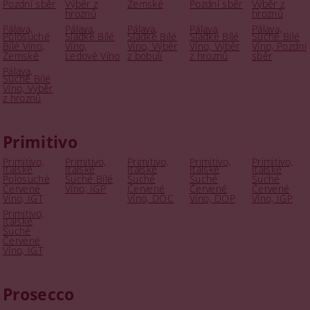
Pozdní sběr
Výběr z
Zemské
Pozdní sběr
Výběr z
hroznů
hroznů
Pálava,
Pálava,
Pálava,
Pálava,
Pálava,
Polosuché
Sladké Bílé
Sladké Bílé
Sladké Bílé
Suché Bílé
Bílé Víno,
Víno,
Víno, Výběr
Víno, Výběr
Víno, Pozdní
Zemské
Ledové Víno
z bobulí
z hroznů
sběr
Pálava,
Suché Bílé
Víno, Výběr
z hroznů
Primitivo
Primitivo,
Primitivo,
Primitivo,
Primitivo,
Primitivo,
Italské
Italské
Italské
Italské
Italské
Polosuché
Suché Bílé
Suché
Suché
Suché
Červené
Víno, IGP
Červené
Červené
Červené
Víno, IGT
Víno, DOC
Víno, DOP
Víno, IGP
Primitivo,
Italské
Suché
Červené
Víno, IGT
Prosecco