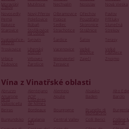
Moravský
Mutěnice
Nechvalín
Nosislav
Nová Vieska
Žižkov
Novosedly
Nový Přerov
Olbramovice
Ořechov
Pavlov
Perná
Polešovice
Popice
Pouzdřany
Přítluky
Rakvice
Rúbaň
Sedlec
Skoronice
Slunečná
Starovice
Stošíkovice
Strachotice
Strážnice
Strekov
na Louce
Svatobořice-
Syrovín
Šardice
Šatov
Terasy
Mistřín
Troskovice
Uherský
Vacenovice
Velké
Velké
Ostroh
Bílovice
Pavlovice
Vrbice
Vrbovec
Weinviertel
Zaječí
Znojmo
Žádovice
Žarošice
Žeravice
Vína z Vinatřské oblasti
Abruzzo
Alentejano
Alentejo
Alsasko
Alto Edi
Amarone
AOP
Apulie
Baden
Barolo
della
Costières
Valpolicella
de Nîmes
Beiras
Bordeaux
Bourgogne
Brunello di
Burgenl
Montalcino
Burgundsko
Catalania
Central Valley
Colli Berici
Colline 
DO
Negrar
Comune di
Costers del
Cote de
Côtes de
Côtes d