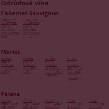
Odrůdová vína
Cabernet Sauvignon
Cabernet
Cabernet
Sauvignon,
Sauvignon,
Suché,
Suché,
Červené
Červené
víno, Pozdní
víno, Výběr
sběr
z hroznů
Merlot
Merlot,
Merlot,
Merlot,
Merlot,
Suché
Suché
Suché
Suché
červené
červené
červené
červené
víno, DOC,
víno, IGT,
víno, Pozdní
víno, Výběr
Itálie
Itálie
sběr, Česká
z hroznů,
republika
Česká
republika
Pálava
Pálava,
Pálava,
Pálava,
Pálava,
Pálava,
Polosladké
Polosladké
Polosladké
Polosuché
Polosuché
Bílé Víno,
Bílé Víno,
Bílé Víno,
Bílé Víno,
Bílé Víno,