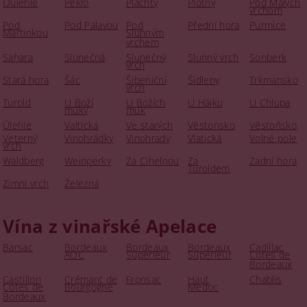
Oulehle
Peklo
Plachty
Plotny
Pod Malých
vrchom
Pod
Pod Pálavou
Pod
Přední hora
Purmice
Martinkou
Slunným
vrchem
Sahara
Slunečná
Slunečný
Slunný vrch
Sonberk
vrch
Stará hora
Šác
Šibeniční
Šidleny
Trkmansko
vrch
Turold
U Boží
U Božích
U Hájku
U Chlupa
muky
muk
Úlehle
Valtická
Ve starých
Věstonsko
Věstoňsko
Veterný
Vinohrádky
Vinohrady
Vlatická
Volné pole
vrch
Waldberg
Weinperky
Za Cihelnou
Za
Zadní hora
Turoldem
Zimní vrch
Železná
Vína z vinařské Apelace
Barsac
Bordeaux
Bordeaux
Bordeaux
Cadillac
AOC
Superieur
Supérieur
Cotes de
Bordeaux
Castillon
Crémant de
Fronsac
Haut
Chablis
Cotes de
Bourgogne
Medoc
Bordeaux