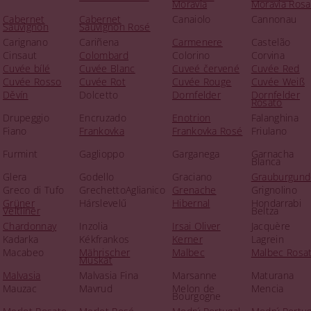
Moravia
Moravia Rosa
Cabernet
Cabernet
Canaiolo
Cannonau
Sauvignon
Sauvignon Rosé
Carignano
Cariñena
Carmenere
Castelão
Cinsaut
Colombard
Colorino
Corvina
Cuvée bílé
Cuvée Blanc
Cuveé červené
Cuvée Red
Cuvée Rosso
Cuvée Rot
Cuvée Rouge
Cuvée Weiß
Děvín
Dolcetto
Dornfelder
Dornfelder
Rosato
Drupeggio
Encruzado
Enotrion
Falanghina
Fiano
Frankovka
Frankovka Rosé
Friulano
Furmint
Gaglioppo
Garganega
Garnacha
Blanca
Glera
Godello
Graciano
Grauburgund
Greco di Tufo
GrechettoAglianico
Grenache
Grignolino
Grüner
Hárslevelű
Hibernal
Hondarrabi
Veltliner
Beltza
Chardonnay
Inzolia
Irsai Oliver
Jacquère
Kadarka
Kékfrankos
Kerner
Lagrein
Macabeo
Mährischer
Malbec
Malbec Rosa
Muskat
Malvasia
Malvasia Fina
Marsanne
Maturana
Mauzac
Mavrud
Melon de
Mencia
Bourgogne