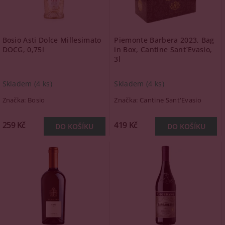
Bosio Asti Dolce Millesimato
Piemonte Barbera 2023, Bag
DOCG, 0,75l
in Box, Cantine Sant´Evasio,
3l
Skladem
(4 ks)
Skladem
(4 ks)
Značka:
Bosio
Značka:
Cantine Sant'Evasio
259 Kč
419 Kč