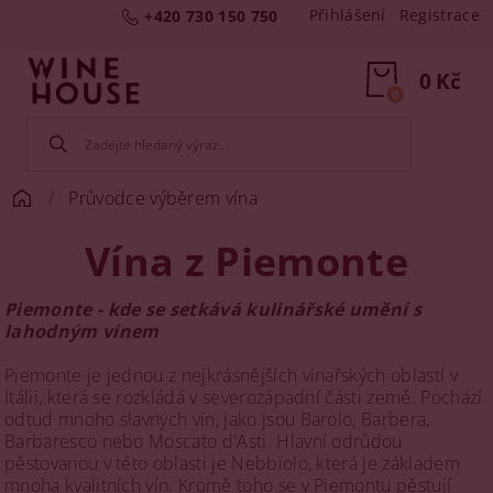
Přihlášení
Registrace
+420 730 150 750
0 Kč
0
Průvodce výběrem vína
Vína z Piemonte
Piemonte - kde se setkává kulinářské umění s
lahodným vínem
Piemonte je jednou z nejkrásnějších vinařských oblastí v
Itálii, která se rozkládá v severozápadní části země. Pochází
odtud mnoho slavných vín, jako jsou Barolo, Barbera,
Barbaresco nebo Moscato d'Asti. Hlavní odrůdou
pěstovanou v této oblasti je Nebbiolo, která je základem
mnoha kvalitních vín. Kromě toho se v Piemontu pěstují