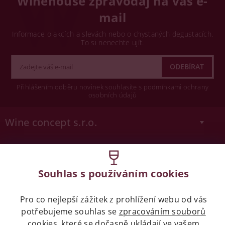
Winehouse zpravodaj na váš e-
mail
Informace o akcích a slevách nebo o chystaných degustacích.
To si nenechte ujít.
Přihlášením odběru novinek souhlasíte s podmínkami ochrany
osobních údajů
Wine concept s.r.o.
Legislativa
Zákaz prodeje alkoholických nápojů osobám
Souhlas s používáním cookies
mladších 18 let.
Pro co nejlepší zážitek z prohlížení webu od vás
Naše služby
potřebujeme souhlas se
zpracováním souborů
cookies
, které se dočasně ukládají ve vašem