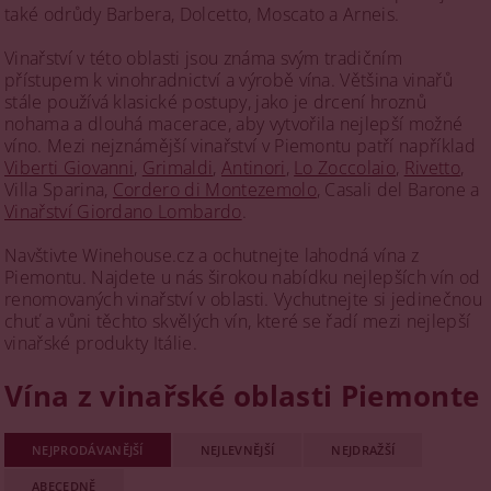
také odrůdy Barbera, Dolcetto, Moscato a Arneis.
Vinařství v této oblasti jsou známa svým tradičním
přístupem k vinohradnictví a výrobě vína. Většina vinařů
stále používá klasické postupy, jako je drcení hroznů
nohama a dlouhá macerace, aby vytvořila nejlepší možné
víno. Mezi nejznámější vinařství v Piemontu patří například
Viberti Giovanni
,
Grimaldi
,
Antinori
,
Lo Zoccolaio
,
Rivetto
,
Villa Sparina,
Cordero di Montezemolo
, Casali del Barone a
Vinařství Giordano Lombardo
.
Navštivte Winehouse.cz a ochutnejte lahodná vína z
Piemontu. Najdete u nás širokou nabídku nejlepších vín od
renomovaných vinařství v oblasti. Vychutnejte si jedinečnou
chuť a vůni těchto skvělých vín, které se řadí mezi nejlepší
vinařské produkty Itálie.
Vína z vinařské oblasti Piemonte
NEJPRODÁVANĚJŠÍ
NEJLEVNĚJŠÍ
NEJDRAŽŠÍ
ABECEDNĚ