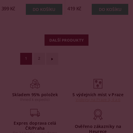
399 Kč
419 Kč
DALŠÍ PRODUKTY
1
2
Skladem 95% položek
5 výdejních míst v Praze
Ihned k expedici
Výdejny na Praze 3, 4 a 6
Expres doprava celá
Ověřeno zákazníky na
ČR/Praha
Heurece
Do 24 hodin u vás doma