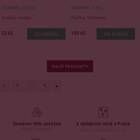
Skladem
(22 ks)
Skladem
(1 ks)
Značka:
Hardys
Značka:
Timberlay
52 Kč
199 Kč
DALŠÍ PRODUKTY
2
3
...
5
Skladem 95% položek
5 výdejních míst v Praze
Ihned k expedici
Výdejny na Praze 3, 4 a 6