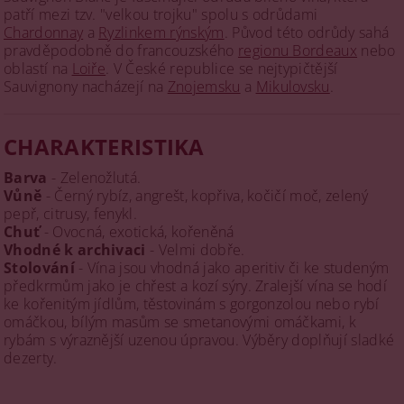
patří mezi tzv. "velkou trojku" spolu s odrůdami
Chardonnay
a
Ryzlinkem rýnským
. Původ této odrůdy sahá
pravděpodobně do francouzského
regionu Bordeaux
nebo
oblastí na
Loiře
. V České republice se nejtypičtější
Sauvignony nacházejí na
Znojemsku
a
Mikulovsku
.
CHARAKTERISTIKA
Barva
- Zelenožlutá.
Vůně
- Černý rybíz, angrešt, kopřiva, kočičí moč, zelený
pepř, citrusy, fenykl.
Chuť
- Ovocná, exotická, kořeněná
Vhodné k archivaci
- Velmi dobře.
Stolování
- Vína jsou vhodná jako aperitiv či ke studeným
předkrmům jako je chřest a kozí sýry. Zralejší vína se hodí
ke kořenitým jídlům, těstovinám s gorgonzolou nebo rybí
omáčkou, bílým masům se smetanovými omáčkami, k
rybám s výraznější uzenou úpravou. Výběry doplňují sladké
dezerty.