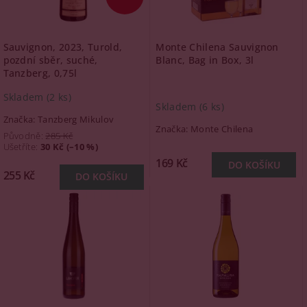
Sauvignon, 2023, Turold,
Monte Chilena Sauvignon
pozdní sběr, suché,
Blanc, Bag in Box, 3l
Tanzberg, 0,75l
Skladem
(2 ks)
Skladem
(6 ks)
Značka:
Tanzberg Mikulov
Značka:
Monte Chilena
Původně:
285 Kč
Ušetříte
:
30 Kč (–10 %)
169 Kč
255 Kč