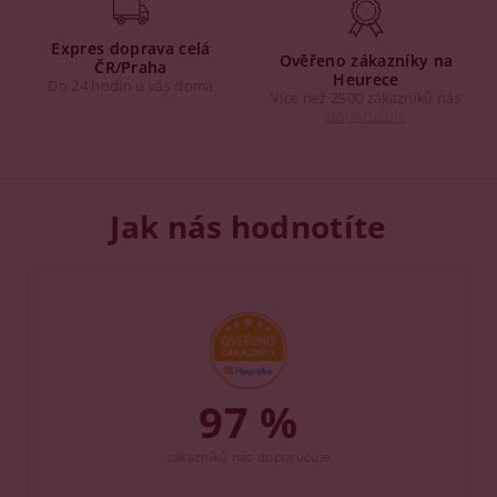
Expres doprava celá
Ověřeno zákazníky na
ČR/Praha
Heurece
Do 24 hodin u vás doma
Více než 2500 zákazníků nás
doporučuje
Jak nás hodnotíte
97 %
zákazníků nás doporučuje