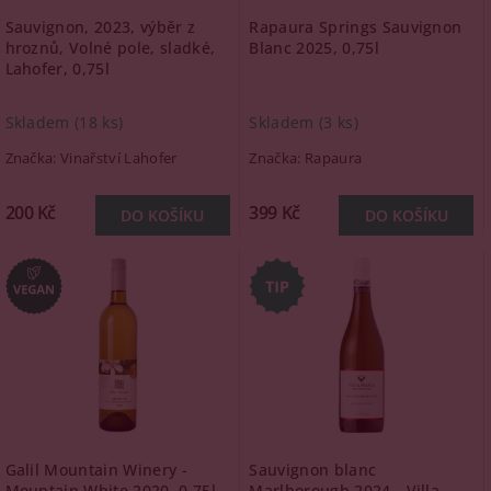
Sauvignon, 2023, výběr z
Rapaura Springs Sauvignon
hroznů, Volné pole, sladké,
Blanc 2025, 0,75l
Lahofer, 0,75l
Skladem
(18 ks)
Skladem
(3 ks)
Značka:
Vinařství Lahofer
Značka:
Rapaura
200 Kč
399 Kč
Galil Mountain Winery -
Sauvignon blanc
Mountain White 2020, 0,75l
Marlborough 2024 - Villa