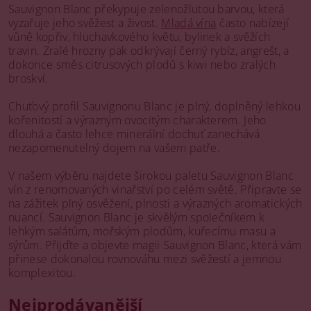
Sauvignon Blanc překypuje zelenožlutou barvou, která
vyzařuje jeho svěžest a živost.
Mladá vína
často nabízejí
vůně kopřiv, hluchavkového květu, bylinek a svěžích
travin. Zralé hrozny pak odkrývají černý rybíz, angrešt, a
dokonce směs citrusových plodů s kiwi nebo zralých
broskví.
Chuťový profil Sauvignonu Blanc je plný, doplněný lehkou
kořenitostí a výrazným ovocitým charakterem. Jeho
dlouhá a často lehce minerální dochuť zanechává
nezapomenutelný dojem na vašem patře.
V našem výběru najdete širokou paletu Sauvignon Blanc
vín z renomovaných vinařství po celém světě. Připravte se
na zážitek plný osvěžení, plnosti a výrazných aromatických
nuancí. Sauvignon Blanc je skvělým společníkem k
lehkým salátům, mořským plodům, kuřecímu masu a
sýrům. Přijďte a objevte magii Sauvignon Blanc, která vám
přinese dokonalou rovnováhu mezi svěžestí a jemnou
komplexitou.
Nejprodávanější