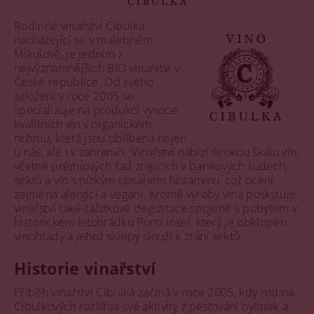
Rodinné vinařství Cibulka,
nacházející se v malebném
Mikulově, je jedním z
nejvýznamnějších BIO vinařství v
České republice. Od svého
založení v roce 2005 se
specializuje na produkci vysoce
kvalitních vín v organickém
režimu, která jsou oblíbená nejen
u nás, ale i v zahraničí. Vinařství nabízí širokou škálu vín,
včetně prémiových řad zrajících v barikových sudech,
sektů a vín s nízkým obsahem histaminu, což ocení
zejména alergici a vegani. Kromě výroby vína poskytuje
vinařství také zážitkové degustace spojené s pobytem v
historickém letohrádku Portz Insel, který je obklopen
vinohrady a jehož sklepy slouží k zrání sektů.
Historie vinařství
Příběh vinařství Cibulka začíná v roce 2005, kdy rodina
Cibulkových rozšířila své aktivity z pěstování bylinek a