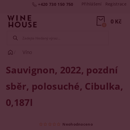
Přihlášení
Registrace
+420 730 150 750
0 Kč
0
Víno
Sauvignon, 2022, pozdní
sběr, polosuché, Cibulka,
0,187l
Neohodnoceno