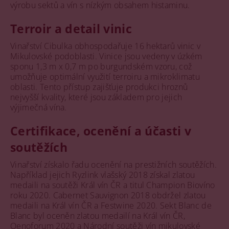
výrobu sektů a vín s nízkým obsahem histaminu.
Terroir a detail vinic
Vinařství Cibulka obhospodařuje 16 hektarů vinic v
Mikulovské podoblasti. Vinice jsou vedeny v úzkém
sponu 1,3 m x 0,7 m po burgundském vzoru, což
umožňuje optimální využití terroiru a mikroklimatu
oblasti. Tento přístup zajišťuje produkci hroznů
nejvyšší kvality, které jsou základem pro jejich
výjimečná vína.
Certifikace, ocenění a účasti v
soutěžích
Vinařství získalo řadu ocenění na prestižních soutěžích.
Například jejich Ryzlink vlašský 2018 získal zlatou
medaili na soutěži Král vín ČR a titul Champion Biovíno
roku 2020. Cabernet Sauvignon 2018 obdržel zlatou
medaili na Král vín ČR a Festwine 2020. Sekt Blanc de
Blanc byl oceněn zlatou medailí na Král vín ČR,
Oenoforum 2020 a Národní soutěži vín mikulovské