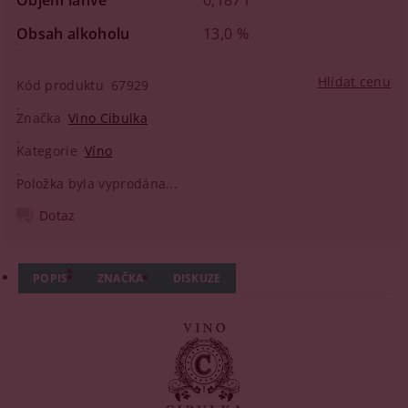
Objem lahve
0,187 l
Obsah alkoholu
13,0 %
Hlídat cenu
Kód produktu
67929
Značka
Vino Cibulka
Kategorie
Víno
Položka byla vyprodána...
Dotaz
POPIS
ZNAČKA
DISKUZE