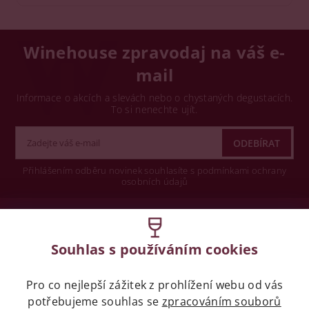
Winehouse zpravodaj na váš e-
mail
Informace o akcích a slevách nebo o chystaných degustacích.
To si nenechte ujít.
Přihlášením odběru novinek souhlasíte s podmínkami ochrany
osobních údajů
Wine concept s.r.o.
Souhlas s používáním cookies
Legislativa
Pro co nejlepší zážitek z prohlížení webu od vás
Zákaz prodeje alkoholických nápojů osobám
potřebujeme souhlas se
zpracováním souborů
mladších 18 let.