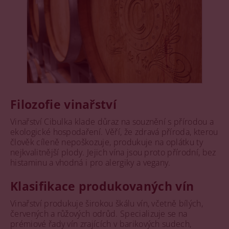
Filozofie vinařství
Vinařství Cibulka klade důraz na souznění s přírodou a
ekologické hospodaření. Věří, že zdravá příroda, kterou
člověk cíleně nepoškozuje, produkuje na oplátku ty
nejkvalitnější plody. Jejich vína jsou proto přírodní, bez
histaminu a vhodná i pro alergiky a vegany.
Klasifikace produkovaných vín
Vinařství produkuje širokou škálu vín, včetně bílých,
červených a růžových odrůd. Specializuje se na
prémiové řady vín zrajících v barikových sudech,