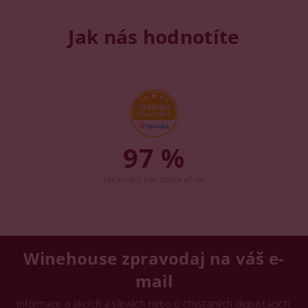
Jak nás hodnotíte
97 %
zákazníků nás doporučuje
Winehouse zpravodaj na váš e-
mail
Informace o akcích a slevách nebo o chystaných degustacích.