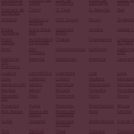
Montalcino
Segre
Provence
Gascogne
Rhône
Cremant de
Čechy
O. Cava
O. Mancha
Dao
Bordeaux
Dobšice
Dobšice u
DOC Douro
Douro
Dyjákovi
Znojma
Emilia
Entre Deux
Golanské
Gredos
Hawke's
Romagna
Mer
výšiny
Horní
Hostěradice
Chablis
Champagne
Chateau
Galilea
na Moravě
du Pape
Jerez
Jižní
Južnoslovenská
Kalifornie
Kaliforni
Tyrolsko
Lodi
Kalifornie,
Kamptal
Katalánsko
Kremstal
Langued
San
Francisco
Lisabon
Litoměřická
Livermore
Lodi
Loira
Loire
Luberon
Lugana
Madeira
Malokar
Marlborough
Médoc
Mendoza
Mikulovská
Monbazil
Morava
Mosel
Mosela
Penedès
Penedé
Penedés
Pfalz
Piemonte
Porto
Porýní
DO
Provence
Puglia
Rheingau
Rheinhessen
Rhona
Rias Baixas
Ribera del
Ribera del
Rioja
Setúbal
Duero
Guadiana
Sicílie
Slovácká
Slovinské
Stellenbosch
Sud de 
Štýrsko
Tejo
Terre di
Tokaj
Toscana
Toskáns