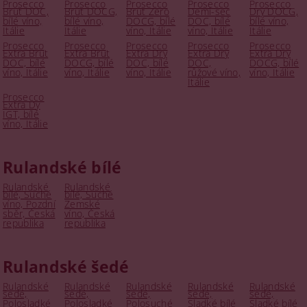
Prosecco
Prosecco
Prosecco
Prosecco
Prosecco
Brut DOC,
Brut DOCG,
Brut Zero
Demi-sec
Dry DOCG,
bílé víno,
bílé víno,
DOCG, bílé
DOC, bílé
bílé víno,
Itálie
Itálie
víno, Itálie
víno, Itálie
Itálie
Prosecco
Prosecco
Prosecco
Prosecco
Prosecco
Extra Brut
Extra Brut
Extra Dry
Extra Dry
Extra Dry
DOC, bílé
DOCG, bílé
DOC, bílé
DOC,
DOCG, bílé
víno, Itálie
víno, Itálie
víno, Itálie
růžové víno,
víno, Itálie
Itálie
Prosecco
Extra Dy
IGT, bílé
víno, Itálie
Rulandské bílé
Rulandské
Rulandské
bílé, Suché
bílé, Suché
víno, Pozdní
Zemské
sběr, Česká
víno, Česká
republika
republika
Rulandské šedé
Rulandské
Rulandské
Rulandské
Rulandské
Rulandské
šedé,
šedé,
šedé,
šedé,
šedé,
Polosladké
Polosladké
Polosuché
Sladké bílé
Sladké bílé