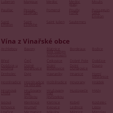
Luberon
Margaux
Medoc
Medoc
Moulis
(Bas)
Pauillac
Pessac
Pomerol
Pouilly
Puisseguin
Leognan
Fumé
Saint
Emilion
Saint
Saint
Saint Julien
Sauternes
Emilion
Estephe
Vína z Vinařské obce
Archlebov
Bavory
Blatnice
Bordeaux
Božice
pod Svatým
Antonínkem
Březí
Čejč
Čejkovice
Dobré Pole
Dobšice
Dobšice u
Dolné
Dolní
Dolní
Douro
Znojma
Bojanovice
Bojanovice
Dunajovice
Drnholec
Dyje
Havraníky
Hnanice
Horní
Věstonice
Hostěradice
Hostěradice
Hoštěradice
Hovorany
Hrádek
na Moravě
Hroznová
Hrušovany
Hrušovany
Hustopeče
Hýsly
Lhota
nad
nad
Jeviškou
Jevišovkou
Jasová
Klentnice
Kletnice
Kobylí
Kostelec
Krhovice
Krumvíř
Kyjovice
Lednice
Lipov
Lovčice
Micmanice
Mikulov
Milotice
Miroslav