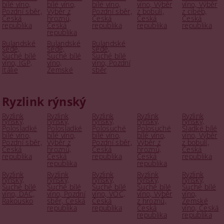
bílé víno,
bílé víno,
bílé víno,
víno, Výběr
víno, Výběr
Pozdní sběr,
Výběr z
Pozdní sběr,
z bobulí,
z cibéb,
Česká
hroznů,
Česká
Česká
Česká
republika
Česká
republika
republika
republika
republika
Rulandské
Rulandské
Rulandské
šedé,
šedé,
šedé,
Suché bílé
Suché bílé
Suché bílé
víno, IGP,
víno,
víno, Pozdní
Itálie
Zemské
sběr
Ryzlink rýnský
Ryzlink
Ryzlink
Ryzlink
Ryzlink
Ryzlink
rýnský,
rýnský,
rýnský,
rýnský,
rýnský,
Polosladké
Polosladké
Polosuché
Polosuché
Sladké bílé
bílé víno,
bílé víno,
bílé víno,
bílé víno,
víno, Výběr
Pozdní sběr,
Výběr z
Pozdní sběr,
Výběr z
z bobulí,
Česká
hroznů,
Česká
hroznů,
Česká
republika
Česká
republika
Česká
republika
republika
republika
Ryzlink
Ryzlink
Ryzlink
Ryzlink
Ryzlink
rýnský,
rýnský,
rýnský,
rýnský,
rýnský,
Suché bílé
Suché bílé
Suché bílé
Suché bílé
Suché bílé
víno, DAC,
víno, Pozdní
víno, VOC,
víno, Výběr
víno,
Rakousko
sběr, Česká
Česká
z hroznů,
Zemské
republika
republika
Česká
víno, Česká
republika
republika