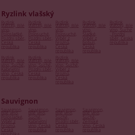
Ryzlink vlašský
Ryzlink
Ryzlink
Ryzlink
Ryzlink
Ryzlink
vlašský, Bílé
vlašský, Bílé
vlašský, Bílé
vlašský, Bílé
vlašský, Bílé
víno,
víno,
víno,
víno,
víno, Suché
Polosladké,
Polosuché,
Polosuché,
Sladké,
, Pozdní
Pozdní sběr,
Pozdní sběr,
Výběr z
Výběr z
sběr, Česká
Česká
Česká
hroznů,
bobulí,
republika
republika
republika
Česká
Česká
republika
republika
Ryzlink
Ryzlink
Ryzlink
vlašský, Bílé
vlašský, Bílé
vlašský, Bílé
víno, Suché,
víno, Suché,
víno, Suché,
Kabinetní
Pozdní sběr,
Výběr z
víno, Česká
Česká
hroznů,
republika
republika
Česká
republika
Sauvignon
Sauvignon,
Sauvignon,
Sauvignon,
Sauvignon,
Bílé víno,
Bílé víno,
Bílé víno,
Bílé víno,
Polosladké,
Suché,
Suché,
Suché,
Výběr z
Kabinetní
Pozdní sběr,
Zemské
hroznů,
víno, Česká
Česká
víno, Česká
Česká
republika
republika
republika
republika