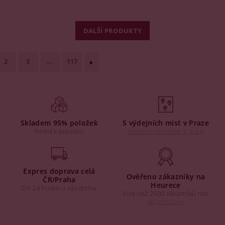
DALŠÍ PRODUKTY
2
3
...
117
Skladem 95% položek
5 výdejních míst v Praze
Ihned k expedici
Výdejny na Praze 3, 4 a 6
Expres doprava celá
Ověřeno zákazníky na
ČR/Praha
Heurece
Do 24 hodin u vás doma
Více než 2500 zákazníků nás
doporučuje