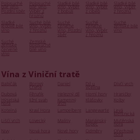
Polosuché
Polosuché
Sladké bílé
Sladké bílé
Sladké bílé
bílé víno,
bílé víno,
víno, Výběr
víno, Výběr
víno, Výběr
Pozdní sběr
Výběr z
z bobulí
z cibéb
z hroznů
hroznů
Sladké
Suché bílé
Suché
Suché
Suché
ledové bílé
víno, Výběr
červené
červené
zemské bílé
víno
z hroznů
víno, Pozdní
víno, Výběr
víno
sběr
z hroznů
Suché
Zemské
zemské
polosuché
červené
bílé víno
víno
Vína z Viniční tratě
Babičák
Borový
Daniel
Díl u
Dívčí vrch
Čtvrtě
Včelína
Dubová
Fěruňk
Helezný díl
Horní hory
Hraničky
Hýselská
Jižní svah
Kamenný
Klášovky
Kolby
hora
vrch
Kotelná
Kraví Hora
Lampelberg
Langewarte
Levá
klentnická
Liščí vrch
Lovecký
Maliny
Mariánský
Mutěnská
kopec
hora
Nivy
Nová hora
Nové hory
Odměry
Ořechová
hora