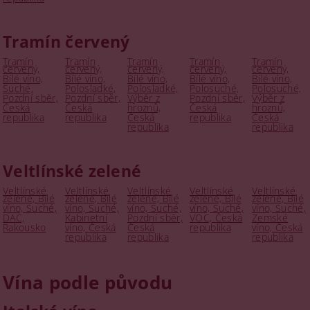
Tramín červený
Tramín
Tramín
Tramín
Tramín
Tramín
červený,
červený,
červený,
červený,
červený,
Bílé víno,
Bílé víno,
Bílé víno,
Bílé víno,
Bílé víno,
Suché,
Polosladké,
Polosladké,
Polosuché,
Polosuché,
Pozdní sběr,
Pozdní sběr,
Výběr z
Pozdní sběr,
Výběr z
Česká
Česká
hroznů,
Česká
hroznů,
republika
republika
Česká
republika
Česká
republika
republika
Veltlínské zelené
Veltlínské
Veltlínské
Veltlínské
Veltlínské
Veltlínské
zelené, Bílé
zelené, Bílé
zelené, Bílé
zelené, Bílé
zelené, Bílé
víno, Suché,
víno, Suché,
víno, Suché,
víno, Suché,
víno, Suché,
DAC,
Kabinetní
Pozdní sběr,
VOC, Česká
Zemské
Rakousko
víno, Česká
Česká
republika
víno, Česká
republika
republika
republika
Vína podle původu