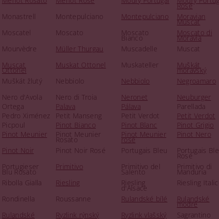
Merlot Rosato
Merlot Rosé
Modrý Portugal
Modrý Portug
Rosé
Monastrell
Montepulciano
Montepulciano
Moravian
Muscat
Moscatel
Moscato
Moscato
Moscato di
Bianco
Moravia
Mourvèdre
Müller Thurgau
Muscadelle
Muscat
Muscat
Muskat Ottonel
Muskateller
Muškát
Ottonel
moravský
Muškát žlutý
Nebbiolo
Nebbiolo
Negroamaro
Nero d'Avola
Nero di Troia
Neronet
Neuburger
Ortega
Palava
Pálava
Parellada
Pedro Ximénez
Petit Manseng
Petit Verdot
Petit Verdot
Picpoul
Pinot Bianco
Pinot Blanc
Pinot Grigio
Pinot Meunier
Pinot Meunier
Pinot Meunier
Pinot Nero
Rosato
rosé
Pinot Noir
Pinot Noir Rosé
Portugais Bleu
Portugais Bl
Rosé
Portugieser
Primitivo
Primitivo del
Primitivo di
Blu Rosato
Salento
Manduria
Ribolla Gialla
Riesling
Riesling
Riesling Itali
d'Alsace
Rondinella
Roussanne
Rulandské bílé
Rulandské
modré
Rulandské
Ryzlink rýnský
Ryzlink vlašský
Sagrantino