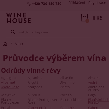
Přihlášení
Registrace
+420 730 150 750
0 Kč
0
Víno
Průvodce výběrem vína
Odrůdy vínné révy
Agiorgitiko
Aglianico
Albariño
Aleatico
Alibernet
Aligoté
Alvarinho
André
André Rosé
Aragonês
Arinto
Arinto dos
Açores
Assyrtiko
Aurelius
Avesso
Baga
Blauer
Blauer Portugieser
Blaufränkisch
Blaufränkisc
Portugieser
Rosé
Rosato
Bobal
Cabernet Franc
Cabernet
Cabernet