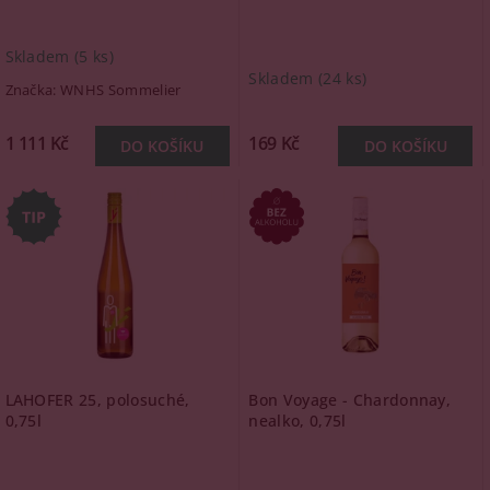
Skladem
(5 ks)
Skladem
(24 ks)
Značka:
WNHS Sommelier
1 111 Kč
169 Kč
LAHOFER 25, polosuché,
Bon Voyage - Chardonnay,
0,75l
nealko, 0,75l