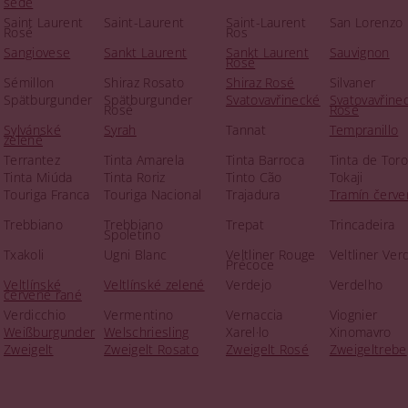
šedé
Saint Laurent
Saint-Laurent
Saint-Laurent
San Lorenzo
Rosé
Ros
Sangiovese
Sankt Laurent
Sankt Laurent
Sauvignon
Rosé
Sémillon
Shiraz Rosato
Shiraz Rosé
Silvaner
Spätburgunder
Spätburgunder
Svatovavřinecké
Svatovavřine
Rosé
Rosé
Sylvánské
Syrah
Tannat
Tempranillo
zelené
Terrantez
Tinta Amarela
Tinta Barroca
Tinta de Toro
Tinta Miúda
Tinta Roriz
Tinto Cão
Tokaji
Touriga Franca
Touriga Nacional
Trajadura
Tramín červe
Trebbiano
Trebbiano
Trepat
Trincadeira
Spoletino
Txakoli
Ugni Blanc
Veltliner Rouge
Veltliner Ver
Précoce
Veltlínské
Veltlínské zelené
Verdejo
Verdelho
červené rané
Verdicchio
Vermentino
Vernaccia
Viognier
Weißburgunder
Welschriesling
Xarel·lo
Xinomavro
Zweigelt
Zweigelt Rosato
Zweigelt Rosé
Zweigeltrebe