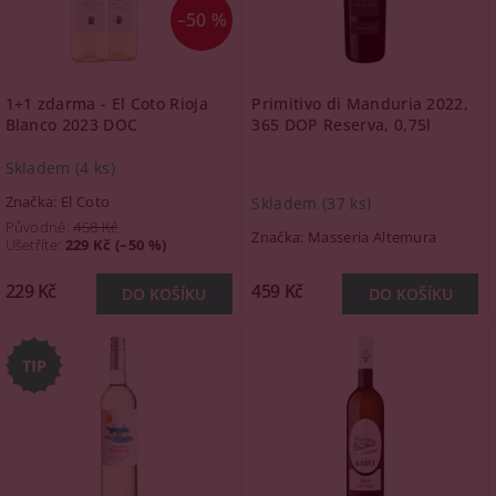
–50 %
1+1 zdarma - El Coto Rioja
Primitivo di Manduria 2022,
Blanco 2023 DOC
365 DOP Reserva, 0,75l
Skladem
(4 ks)
Značka:
El Coto
Skladem
(37 ks)
Původně:
458 Kč
Značka:
Masseria Altemura
Ušetříte
:
229 Kč (–50 %)
229 Kč
459 Kč