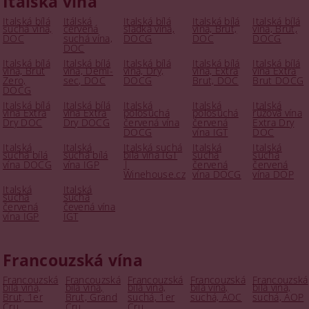
Italská vína
Italská bílá
Itálská
Italská bílá
Italská bílá
Italská bílá
suchá vína,
červená
sladká vína,
vína, Brut,
vína, Brut,
DOC
suchá vína,
DOCG
DOC
DOCG
DOC
Italská bílá
Italská bílá
Italská bílá
Italská bílá
Italská bílá
vína, Brut
vína, Demi-
vína, Dry,
vína, Extra
vína Extra
Zero,
sec, DOC
DOCG
Brut, DOC
Brut DOCG
DOCG
Italská bílá
Italská bílá
Italská
Italská
Italská
vína Extra
vína Extra
polosuchá
polosuchá
růžová vína
Dry DOC
Dry DOCG
červená vína
červená
Extra Dry
DOCG
vína IGT
DOC
Italská
Italská
Italská suchá
Italská
Italská
suchá bílá
suchá bílá
bílá vína IGT
suchá
suchá
vína DOCG
vína IGP
|
červená
červená
Winehouse.cz
vína DOCG
vína DOP
Italská
Italská
suchá
suchá
červená
čevená vína
vína IGP
IGT
Francouzská vína
Francouzská
Francouzská
Francouzská
Francouzská
Francouzská
bílá vína,
bílá vína,
bílá vína,
bílá vína,
bílá vína,
Brut, 1er
Brut, Grand
suchá, 1er
suchá, AOC
suchá, AOP
Cru
Cru
Cru