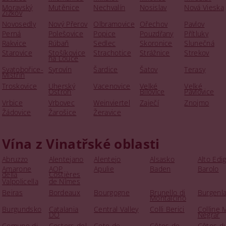
Moravský
Mutěnice
Nechvalín
Nosislav
Nová Vieska
Žižkov
Novosedly
Nový Přerov
Olbramovice
Ořechov
Pavlov
Perná
Polešovice
Popice
Pouzdřany
Přítluky
Rakvice
Rúbaň
Sedlec
Skoronice
Slunečná
Starovice
Stošíkovice
Strachotice
Strážnice
Strekov
na Louce
Svatobořice-
Syrovín
Šardice
Šatov
Terasy
Mistřín
Troskovice
Uherský
Vacenovice
Velké
Velké
Ostroh
Bílovice
Pavlovice
Vrbice
Vrbovec
Weinviertel
Zaječí
Znojmo
Žádovice
Žarošice
Žeravice
Vína z Vinatřské oblasti
Abruzzo
Alentejano
Alentejo
Alsasko
Alto Edi
Amarone
AOP
Apulie
Baden
Barolo
della
Costières
Valpolicella
de Nîmes
Beiras
Bordeaux
Bourgogne
Brunello di
Burgenl
Montalcino
Burgundsko
Catalania
Central Valley
Colli Berici
Colline 
DO
Negrar
Comune di
Costers del
Cote de
Côtes de
Côtes d