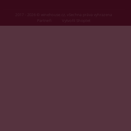
2017 - 2026 © winehouse.cz, všechna práva vyhrazena
Partneři
Vytvořil Shoptet