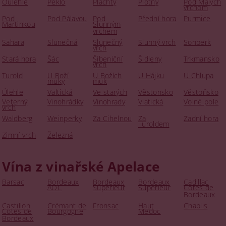
Oulehle
Peklo
Plachty
Plotny
Pod Malých
vrchom
Pod
Pod Pálavou
Pod
Přední hora
Purmice
Martinkou
Slunným
vrchem
Sahara
Slunečná
Slunečný
Slunný vrch
Sonberk
vrch
Stará hora
Šác
Šibeniční
Šidleny
Trkmansko
vrch
Turold
U Boží
U Božích
U Hájku
U Chlupa
muky
muk
Úlehle
Valtická
Ve starých
Věstonsko
Věstoňsko
Veterný
Vinohrádky
Vinohrady
Vlatická
Volné pole
vrch
Waldberg
Weinperky
Za Cihelnou
Za
Zadní hora
Turoldem
Zimní vrch
Železná
Vína z vinařské Apelace
Barsac
Bordeaux
Bordeaux
Bordeaux
Cadillac
AOC
Superieur
Supérieur
Cotes de
Bordeaux
Castillon
Crémant de
Fronsac
Haut
Chablis
Cotes de
Bourgogne
Medoc
Bordeaux