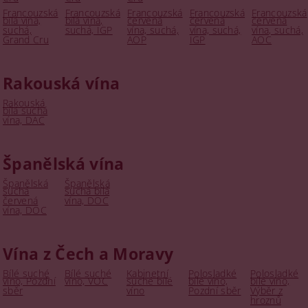
Francouzská
Francouzská
Francouzská
Francouzská
Francouzská
bílá vína,
bílá vína,
červená
červená
červená
suchá,
suchá, IGP
vína, suchá,
vína, suchá,
vína, suchá,
Grand Cru
AOP
IGP
AOC
Rakouská vína
Rakouská
bílá suchá
vína, DAC
Španělská vína
Španělská
Španělská
suchá
suchá bílá
červená
vína, DOC
vína, DOC
Vína z Čech a Moravy
Bílé suché
Bílé suché
Kabinetní
Polosladké
Polosladké
víno, Pozdní
víno, VOC
suché bílé
bílé víno,
bílé víno,
sběr
víno
Pozdní sběr
Výběr z
hroznů