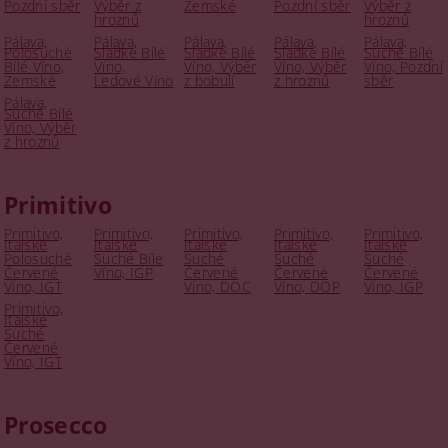
Pozdní sběr
Výběr z
Zemské
Pozdní sběr
Výběr z
hroznů
hroznů
Pálava,
Pálava,
Pálava,
Pálava,
Pálava,
Polosuché
Sladké Bílé
Sladké Bílé
Sladké Bílé
Suché Bílé
Bílé Víno,
Víno,
Víno, Výběr
Víno, Výběr
Víno, Pozdní
Zemské
Ledové Víno
z bobulí
z hroznů
sběr
Pálava,
Suché Bílé
Víno, Výběr
z hroznů
Primitivo
Primitivo,
Primitivo,
Primitivo,
Primitivo,
Primitivo,
Italské
Italské
Italské
Italské
Italské
Polosuché
Suché Bílé
Suché
Suché
Suché
Červené
Víno, IGP
Červené
Červené
Červené
Víno, IGT
Víno, DOC
Víno, DOP
Víno, IGP
Primitivo,
Italské
Suché
Červené
Víno, IGT
Prosecco