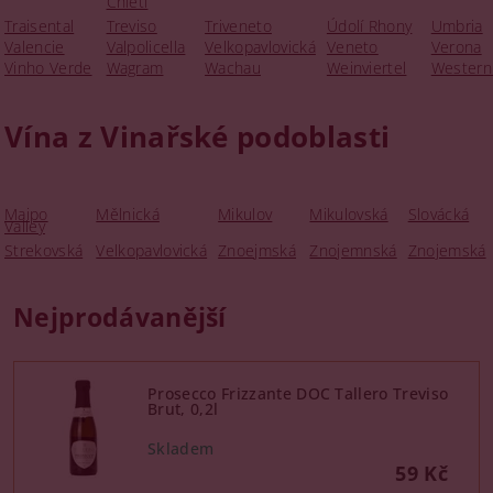
Chieti
Traisental
Treviso
Triveneto
Údolí Rhony
Umbria
Valencie
Valpolicella
Velkopavlovická
Veneto
Verona
Vinho Verde
Wagram
Wachau
Weinviertel
Western
Vína z Vinařské podoblasti
Maipo
Mělnická
Mikulov
Mikulovská
Slovácká
Valley
Strekovská
Velkopavlovická
Znoejmská
Znojemnská
Znojemská
Nejprodávanější
Prosecco Frizzante DOC Tallero Treviso
Brut, 0,2l
59 Kč