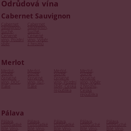
Odrůdová vína
Cabernet Sauvignon
Cabernet
Cabernet
Sauvignon,
Sauvignon,
Suché,
Suché,
Červené
Červené
víno, Pozdní
víno, Výběr
sběr
z hroznů
Merlot
Merlot,
Merlot,
Merlot,
Merlot,
Suché
Suché
Suché
Suché
červené
červené
červené
červené
víno, DOC,
víno, IGT,
víno, Pozdní
víno, Výběr
Itálie
Itálie
sběr, Česká
z hroznů,
republika
Česká
republika
Pálava
Pálava,
Pálava,
Pálava,
Pálava,
Pálava,
Polosladké
Polosladké
Polosladké
Polosuché
Polosuché
Bílé Víno,
Bílé Víno,
Bílé Víno,
Bílé Víno,
Bílé Víno,