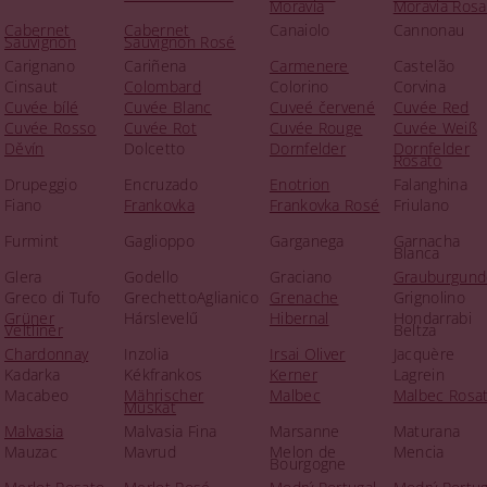
Moravia
Moravia Rosa
Cabernet
Cabernet
Canaiolo
Cannonau
Sauvignon
Sauvignon Rosé
Carignano
Cariñena
Carmenere
Castelão
Cinsaut
Colombard
Colorino
Corvina
Cuvée bílé
Cuvée Blanc
Cuveé červené
Cuvée Red
Cuvée Rosso
Cuvée Rot
Cuvée Rouge
Cuvée Weiß
Děvín
Dolcetto
Dornfelder
Dornfelder
Rosato
Drupeggio
Encruzado
Enotrion
Falanghina
Fiano
Frankovka
Frankovka Rosé
Friulano
Furmint
Gaglioppo
Garganega
Garnacha
Blanca
Glera
Godello
Graciano
Grauburgund
Greco di Tufo
GrechettoAglianico
Grenache
Grignolino
Grüner
Hárslevelű
Hibernal
Hondarrabi
Veltliner
Beltza
Chardonnay
Inzolia
Irsai Oliver
Jacquère
Kadarka
Kékfrankos
Kerner
Lagrein
Macabeo
Mährischer
Malbec
Malbec Rosa
Muskat
Malvasia
Malvasia Fina
Marsanne
Maturana
Mauzac
Mavrud
Melon de
Mencia
Bourgogne