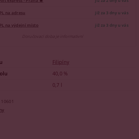
olt express - Praha 🔥
již za 2 dny u vás
PL na adresu
již za 3 dny u vás
PL na výdejní místo
již za 3 dny u vás
Doručovací doba je informativní
u
Filipíny
olu
40,0 %
0,7 l
10601
my