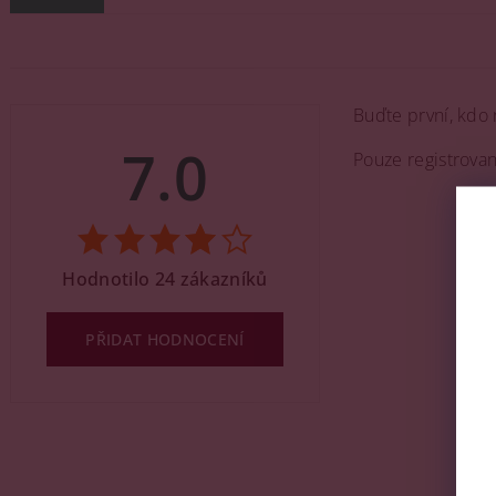
Buďte první, kdo 
7.0
Pouze registrova
Hodnotilo 24 zákazníků
PŘIDAT HODNOCENÍ