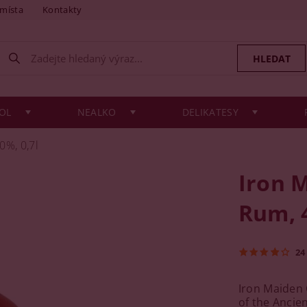
 místa
Kontakty
OL
NEALKO
DELIKATESY
0%, 0,7l
Iron 
Rum, 4
24
Iron Maiden
of the Ancie