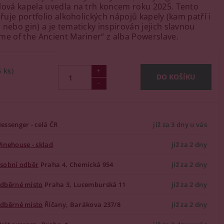
lová kapela uvedla na trh koncem roku 2025. Tento
iřuje portfolio alkoholických nápojů kapely (kam patří i
 nebo gin) a je tematicky inspirován jejich slavnou
me of the Ancient Mariner“ z alba Powerslave.
6 ks)
essenger - celá ČR
již za 3 dny u vás
inehouse - sklad
již za 2 dny
sobní odběr
Praha 4, Chemická 954
již za 2 dny
dběrné místo
Praha 3, Lucemburská 11
již za 2 dny
dběrné místo
Říčany, Barákova 237/8
již za 2 dny