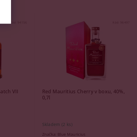
Kód:
94156
Kód:
96497
atch VII
Red Mauritius Cherry v boxu, 40%,
0,7l
Skladem
(2 ks)
Značka:
Blue Mauricius