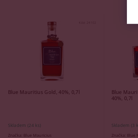
Kód:
24102
Blue Mauritius Gold, 40%, 0,7l
Blue Mauri
40%, 0,7l
Skladem
(24 ks)
Skladem
(3 
Značka:
Blue Mauricius
Značka:
Blue 