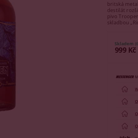
britská meta
destilát rozš
pivo Trooper
skladbou „Ri
Skladem
(
999 Kč
M
W
O
O
O