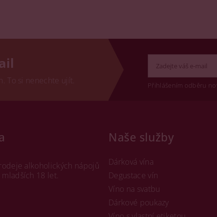
ail
 To si nenechte ujít.
Přihlášením odběru no
a
Naše služby
Dárková vína
rodeje alkoholických nápojů
mladších 18 let.
Degustace vín
Víno na svatbu
Dárkové poukazy
Víno s vlastní etiketou