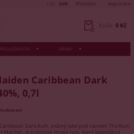
CZK
EUR
Přihlášení
Registrace
Košík:
0 Kč
0
PŘÍSLUŠENSTVÍ
DÁRKY
Maiden Caribbean Dark
0%, 0,7l
 hodnocení
 Caribbean Dark Rum, známý také pod názvem The Rum
nt Mariner, je prémiový tmavý rum, který legendární