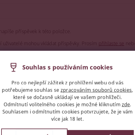
napíše příspěvek k této položce.
ní uživatelé mohou vkládat příspěvky. Prosím
přihlaste se
neb
Souhlas s používáním cookies
Pro co nejlepší zážitek z prohlížení webu od vás
potřebujeme souhlas se
zpracováním souborů cookies
,
které se dočasně ukládají ve vašem prohlížeči.
Odmítnutí volitelného cookies je možné kliknutím
zde
.
Souhlasem i odmítnutím cookies potvrzujete, že je vám
více jak 18 let.