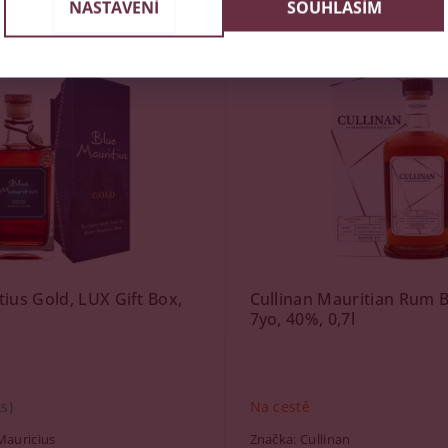
Podobné produkty
NASTAVENÍ
SOUHLASÍM
Kód:
84934
tius Gold, LUX Gift Box,
Cullinan Mauritian Rum B
7yo, 40%, 0,7l
ks)
Na cestě
Mauricius
Značka:
Cullinan