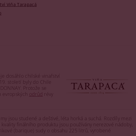
tví Viňa Tarapacá
o
je dosáhlo chilské vinařství
9. století byly do Chile
RDONNAY. Protože se
ch evropských
odrůd
révy
y jsou studené a deštivé, léta horká a suchá. Rozdíly mezi
í kvality finálního produktu jsou používány nerezové nádoby,
rikové (barique) sudy o obsahu 225 litrů, vyrobené