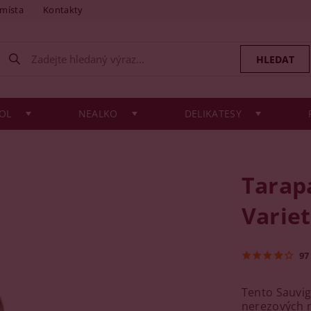
 místa
Kontakty
OL
NEALKO
DELIKATESY
Tarap
Variet
97
Tento Sauvig
nerezových n