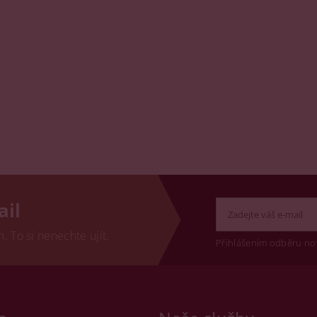
ail
 To si nenechte ujít.
Přihlášením odběru no