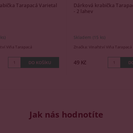
abička Tarapacá Varietal
Dárková krabička Tarapac
- 2 lahev
 ks)
Skladem
(15 ks)
ství Viňa Tarapacá
Značka:
Vinařství Viňa Tarapacá
49 Kč
Jak nás hodnotíte