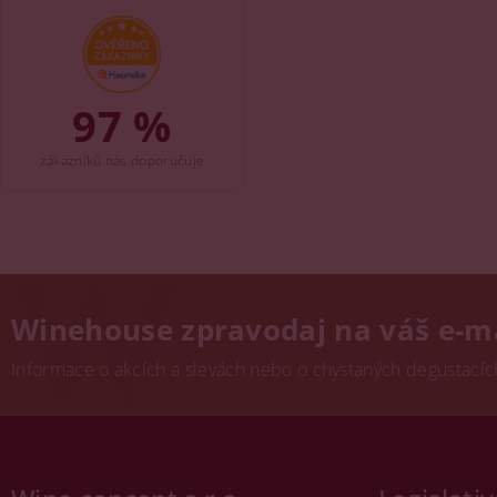
97 %
zákazníků nás doporučuje
Winehouse zpravodaj na váš e-m
Informace o akcích a slevách nebo o chystaných degustacích.