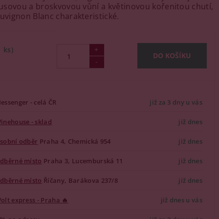
trusovou a broskvovou vůní a květinovou kořenitou chutí,
auvignon Blanc charakteristické.
1 ks)
essenger - celá ČR
již za 3 dny u vás
inehouse - sklad
již dnes
sobní odběr
Praha 4, Chemická 954
již dnes
dběrné místo
Praha 3, Lucemburská 11
již dnes
dběrné místo
Říčany, Barákova 237/8
již dnes
olt express - Praha 🔥
již dnes u vás