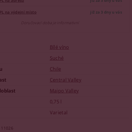
PL na adresu
již za 3 dny u vás
PL na výdejní místo
již za 3 dny u vás
Doručovací doba je informativní
Bílé víno
u
Suché
u
Chile
ast
Central Valley
doblast
Maipo Valley
0,75 l
Varietal
11026