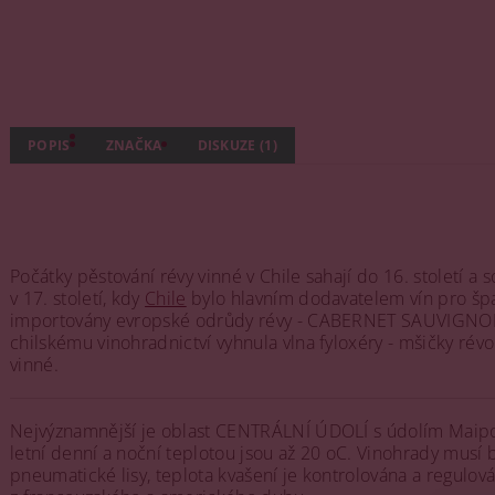
POPIS
ZNAČKA
DISKUZE (1)
Počátky pěstování révy vinné v Chile sahají do 16. století a
v 17. století, kdy
Chile
bylo hlavním dodavatelem vín pro španě
importovány evropské odrůdy révy - CABERNET SAUVIGN
chilskému vinohradnictví vyhnula vlna fyloxéry - mšičky ré
vinné.
Nejvýznamnější je oblast CENTRÁLNÍ ÚDOLÍ s údolím Maipo V
letní denní a noční teplotou jsou až 20 oC. Vinohrady musí 
pneumatické lisy, teplota kvašení je kontrolována a regulov