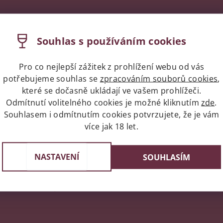
 založeno v roce 1874 donem F. de Rojas y Salamanca. Ten z
ON BLANC a SEMILLON. Nová éra ve VIŇA TARAPACÁ nastala
Souhlas s používáním cookies
ysázeno 600 ha nových vinohradů v nejprestižnější chilské vi
typická vůně a chuť s pikantními kyselinami. Červená vína se v
rvených vín jsou příznivě ovlivňovány ležením v barikových s
Pro co nejlepší zážitek z prohlížení webu od vás
potřebujeme souhlas se
zpracováním souborů cookies
,
které se dočasně ukládají ve vašem prohlížeči.
rkové krabici, ve výhodném balení po dvou lahvích, v 3l bale
Odmítnutí volitelného cookies je možné kliknutím
zde
.
Souhlasem i odmítnutím cookies potvrzujete, že je vám
více jak 18 let.
ní uživatelé mohou vkládat příspěvky. Prosím
přihlaste se
neb
NASTAVENÍ
SOUHLASÍM
18.11.2021 20:46
2018 a 2019 bolo vyborne vino, 2020 pachne ako umela hmota a ako chuti 