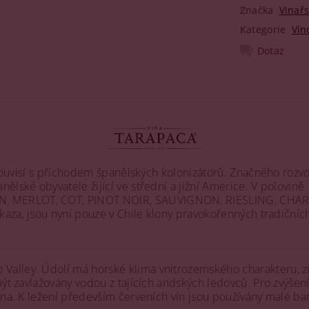
Značka
Vinařs
Kategorie
Vín
Dotaz
 souvisí s příchodem španělských kolonizátorů. Značného rozvo
lské obyvatele žijící ve střední a jižní Americe. V polovině 1
ON, MERLOT, COT, PINOT NOIR, SAUVIGNON, RIESLING, CHA
vokaza, jsou nyní pouze v Chile klony pravokořenných tradiční
alley. Údolí má horské klima vnitrozemského charakteru, zim
být zavlažovány vodou z tajících andských ledovců. Pro zvýšen
ána. K ležení především červeních vín jsou používány malé ba