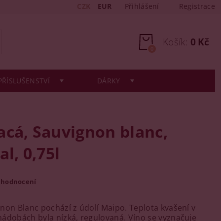
CZK
EUR
Přihlášení
Registrace
Košík:
0 Kč
0
PŘÍSLUŠENSTVÍ
DÁRKY
acá, Sauvignon blanc,
al, 0,75l
 hodnocení
non Blanc pochází z údolí Maipo. Teplota kvašení v
ádobách byla nízká, regulovaná. Víno se vyznačuje