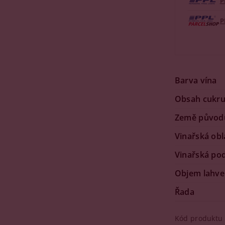
P
P
Barva vína
Obsah cukr
Země původ
Vinařská obl
Vinařská po
Objem lahve
Řada
Kód produktu