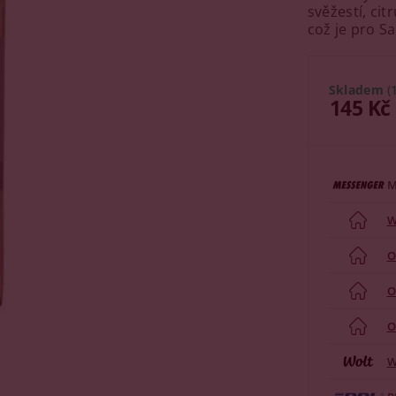
svěžestí, ci
což je pro S
Skladem
(
145 Kč
M
W
O
O
O
W