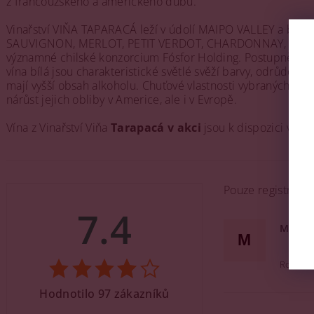
z francouzského a amerického dubu.
Vinařství VIŇA TAPARACÁ leží v údolí MAIPO VALLEY a bylo
SAUVIGNON, MERLOT, PETIT VERDOT, CHARDONNAY, SAUVIGN
významné chilské konzorcium Fósfor Holding. Postupně bylo v
vína bílá jsou charakteristické světlé svěží barvy, odrůdově 
mají vyšší obsah alkoholu. Chuťové vlastnosti vybraných če
nárůst jejich obliby v Americe, ale i v Evropě.
Vína z Vinařství Viňa
Tarapacá v akci
jsou k dispozici v dá
Pouze registrova
7.4
Majo
M
Rocnik 
Hodnotilo 97 zákazníků