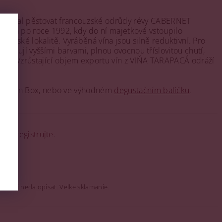
de začal pěstovat francouzské odrůdy révy CABERNET
 po roce 1992, kdy do ní majetkové vstoupilo
nařské lokalitě. Vyráběná vína jsou silně reduktivní. Pro
yznačují vyššími barvami, plnou ovocnou tříslovitou chutí,
udech. Vzrůstající objem exportu vín z VIŇA TARAPACÁ odráží
ní Bag In Box, nebo ve výhodném
degustačním balíčku
.
o se
registrujte
.
sa ani neda opisat. Velke sklamanie.