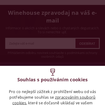
Winehouse zpravodaj na váš e-
mail
Informace o akcích a slevách nebo o chystaných degustacích.
To si nenechte ujít.
Přihlášením odběru novinek souhlasíte s podmínkami ochrany
osobních údajů
Wine concept s.r.o.
Souhlas s používáním cookies
Legislativa
Pro co nejlepší zážitek z prohlížení webu od vás
Zákaz prodeje alkoholických nápojů osobám
potřebujeme souhlas se
mladších 18 let.
zpracováním souborů
cookies
, které se dočasně ukládají ve vašem