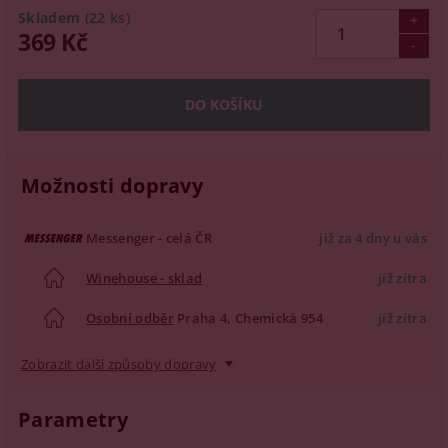
Skladem
(22 ks)
369 Kč
Možnosti dopravy
Messenger - celá ČR
již za 4 dny u vás
Winehouse - sklad
již zítra
Osobní odběr
Praha 4, Chemická 954
již zítra
Zobrazit další způsoby dopravy
Parametry