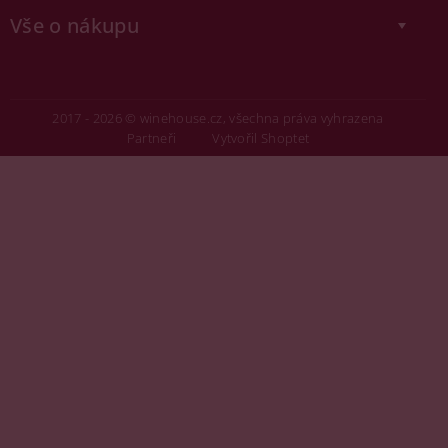
Vše o nákupu
2017 - 2026 © winehouse.cz, všechna práva vyhrazena
Partneři
Vytvořil Shoptet