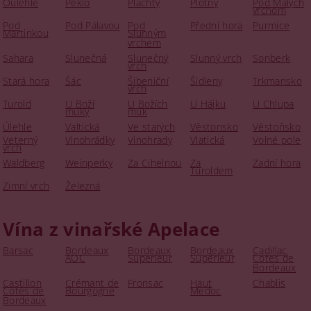
Oulehle
Peklo
Plachty
Plotny
Pod Malých
vrchom
Pod
Pod Pálavou
Pod
Přední hora
Purmice
Martinkou
Slunným
vrchem
Sahara
Slunečná
Slunečný
Slunný vrch
Sonberk
vrch
Stará hora
Šác
Šibeniční
Šidleny
Trkmansko
vrch
Turold
U Boží
U Božích
U Hájku
U Chlupa
muky
muk
Úlehle
Valtická
Ve starých
Věstonsko
Věstoňsko
Veterný
Vinohrádky
Vinohrady
Vlatická
Volné pole
vrch
Waldberg
Weinperky
Za Cihelnou
Za
Zadní hora
Turoldem
Zimní vrch
Železná
Vína z vinařské Apelace
Barsac
Bordeaux
Bordeaux
Bordeaux
Cadillac
AOC
Superieur
Supérieur
Cotes de
Bordeaux
Castillon
Crémant de
Fronsac
Haut
Chablis
Cotes de
Bourgogne
Medoc
Bordeaux