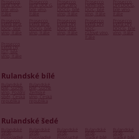
Prosecco
Prosecco
Prosecco
Prosecco
Prosecco
Brut DOC,
Brut DOCG,
Brut Zero
Demi-sec
Dry DOCG,
bílé víno,
bílé víno,
DOCG, bílé
DOC, bílé
bílé víno,
Itálie
Itálie
víno, Itálie
víno, Itálie
Itálie
Prosecco
Prosecco
Prosecco
Prosecco
Prosecco
Extra Brut
Extra Brut
Extra Dry
Extra Dry
Extra Dry
DOC, bílé
DOCG, bílé
DOC, bílé
DOC,
DOCG, bílé
víno, Itálie
víno, Itálie
víno, Itálie
růžové víno,
víno, Itálie
Itálie
Prosecco
Extra Dy
IGT, bílé
víno, Itálie
Rulandské bílé
Rulandské
Rulandské
bílé, Suché
bílé, Suché
víno, Pozdní
Zemské
sběr, Česká
víno, Česká
republika
republika
Rulandské šedé
Rulandské
Rulandské
Rulandské
Rulandské
Rulandské
šedé,
šedé,
šedé,
šedé,
šedé,
Polosladké
Polosladké
Polosuché
Sladké bílé
Sladké bílé