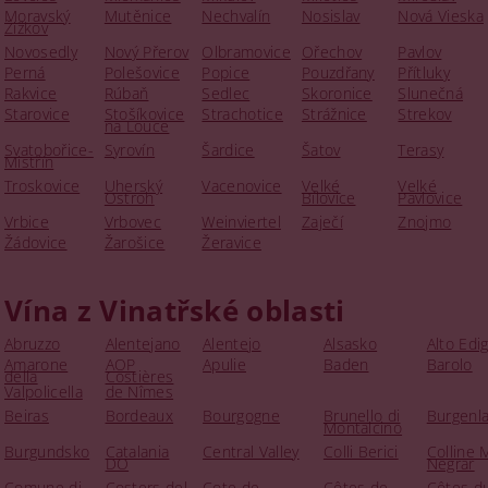
Moravský
Mutěnice
Nechvalín
Nosislav
Nová Vieska
Žižkov
Novosedly
Nový Přerov
Olbramovice
Ořechov
Pavlov
Perná
Polešovice
Popice
Pouzdřany
Přítluky
Rakvice
Rúbaň
Sedlec
Skoronice
Slunečná
Starovice
Stošíkovice
Strachotice
Strážnice
Strekov
na Louce
Svatobořice-
Syrovín
Šardice
Šatov
Terasy
Mistřín
Troskovice
Uherský
Vacenovice
Velké
Velké
Ostroh
Bílovice
Pavlovice
Vrbice
Vrbovec
Weinviertel
Zaječí
Znojmo
Žádovice
Žarošice
Žeravice
Vína z Vinatřské oblasti
Abruzzo
Alentejano
Alentejo
Alsasko
Alto Edi
Amarone
AOP
Apulie
Baden
Barolo
della
Costières
Valpolicella
de Nîmes
Beiras
Bordeaux
Bourgogne
Brunello di
Burgenl
Montalcino
Burgundsko
Catalania
Central Valley
Colli Berici
Colline 
DO
Negrar
Comune di
Costers del
Cote de
Côtes de
Côtes d