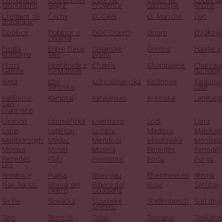
Montalcino
Segre
Provence
Gascogne
Rhône
Cremant de
Čechy
O. Cava
O. Mancha
Dao
Bordeaux
Dobšice
Dobšice u
DOC Douro
Douro
Dyjákovi
Znojma
Emilia
Entre Deux
Golanské
Gredos
Hawke's
Romagna
Mer
výšiny
Horní
Hostěradice
Chablis
Champagne
Chateau
Galilea
na Moravě
du Pape
Jerez
Jižní
Južnoslovenská
Kalifornie
Kaliforni
Tyrolsko
Lodi
Kalifornie,
Kamptal
Katalánsko
Kremstal
Langued
San
Francisco
Lisabon
Litoměřická
Livermore
Lodi
Loira
Loire
Luberon
Lugana
Madeira
Malokar
Marlborough
Médoc
Mendoza
Mikulovská
Monbazil
Morava
Mosel
Mosela
Penedès
Penedé
Penedés
Pfalz
Piemonte
Porto
Porýní
DO
Provence
Puglia
Rheingau
Rheinhessen
Rhona
Rias Baixas
Ribera del
Ribera del
Rioja
Setúbal
Duero
Guadiana
Sicílie
Slovácká
Slovinské
Stellenbosch
Sud de 
Štýrsko
Tejo
Terre di
Tokaj
Toscana
Toskáns