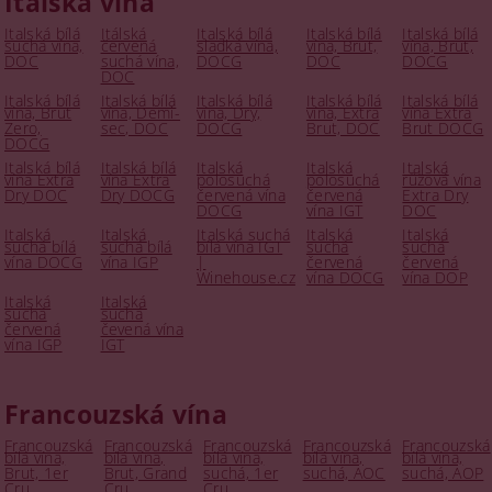
Italská vína
Italská bílá
Itálská
Italská bílá
Italská bílá
Italská bílá
suchá vína,
červená
sladká vína,
vína, Brut,
vína, Brut,
DOC
suchá vína,
DOCG
DOC
DOCG
DOC
Italská bílá
Italská bílá
Italská bílá
Italská bílá
Italská bílá
vína, Brut
vína, Demi-
vína, Dry,
vína, Extra
vína Extra
Zero,
sec, DOC
DOCG
Brut, DOC
Brut DOCG
DOCG
Italská bílá
Italská bílá
Italská
Italská
Italská
vína Extra
vína Extra
polosuchá
polosuchá
růžová vína
Dry DOC
Dry DOCG
červená vína
červená
Extra Dry
DOCG
vína IGT
DOC
Italská
Italská
Italská suchá
Italská
Italská
suchá bílá
suchá bílá
bílá vína IGT
suchá
suchá
vína DOCG
vína IGP
|
červená
červená
Winehouse.cz
vína DOCG
vína DOP
Italská
Italská
suchá
suchá
červená
čevená vína
vína IGP
IGT
Francouzská vína
Francouzská
Francouzská
Francouzská
Francouzská
Francouzská
bílá vína,
bílá vína,
bílá vína,
bílá vína,
bílá vína,
Brut, 1er
Brut, Grand
suchá, 1er
suchá, AOC
suchá, AOP
Cru
Cru
Cru