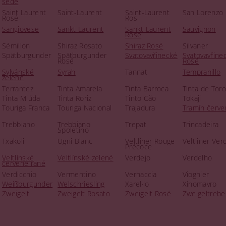
šedé
Saint Laurent
Saint-Laurent
Saint-Laurent
San Lorenzo
Rosé
Ros
Sangiovese
Sankt Laurent
Sankt Laurent
Sauvignon
Rosé
Sémillon
Shiraz Rosato
Shiraz Rosé
Silvaner
Spätburgunder
Spätburgunder
Svatovavřinecké
Svatovavřine
Rosé
Rosé
Sylvánské
Syrah
Tannat
Tempranillo
zelené
Terrantez
Tinta Amarela
Tinta Barroca
Tinta de Toro
Tinta Miúda
Tinta Roriz
Tinto Cão
Tokaji
Touriga Franca
Touriga Nacional
Trajadura
Tramín červe
Trebbiano
Trebbiano
Trepat
Trincadeira
Spoletino
Txakoli
Ugni Blanc
Veltliner Rouge
Veltliner Ver
Précoce
Veltlínské
Veltlínské zelené
Verdejo
Verdelho
červené rané
Verdicchio
Vermentino
Vernaccia
Viognier
Weißburgunder
Welschriesling
Xarel·lo
Xinomavro
Zweigelt
Zweigelt Rosato
Zweigelt Rosé
Zweigeltrebe