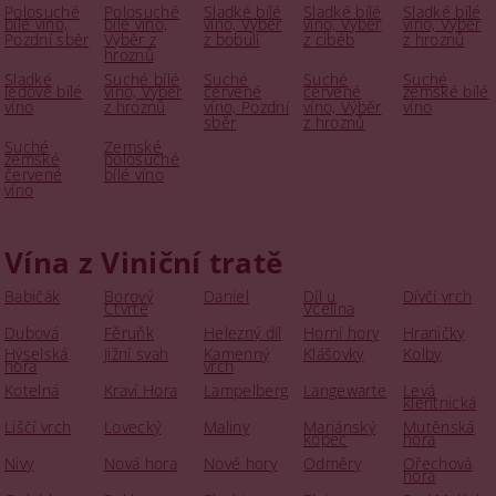
Polosuché
Polosuché
Sladké bílé
Sladké bílé
Sladké bílé
bílé víno,
bílé víno,
víno, Výběr
víno, Výběr
víno, Výběr
Pozdní sběr
Výběr z
z bobulí
z cibéb
z hroznů
hroznů
Sladké
Suché bílé
Suché
Suché
Suché
ledové bílé
víno, Výběr
červené
červené
zemské bílé
víno
z hroznů
víno, Pozdní
víno, Výběr
víno
sběr
z hroznů
Suché
Zemské
zemské
polosuché
červené
bílé víno
víno
Vína z Viniční tratě
Babičák
Borový
Daniel
Díl u
Dívčí vrch
Čtvrtě
Včelína
Dubová
Fěruňk
Helezný díl
Horní hory
Hraničky
Hýselská
Jižní svah
Kamenný
Klášovky
Kolby
hora
vrch
Kotelná
Kraví Hora
Lampelberg
Langewarte
Levá
klentnická
Liščí vrch
Lovecký
Maliny
Mariánský
Mutěnská
kopec
hora
Nivy
Nová hora
Nové hory
Odměry
Ořechová
hora