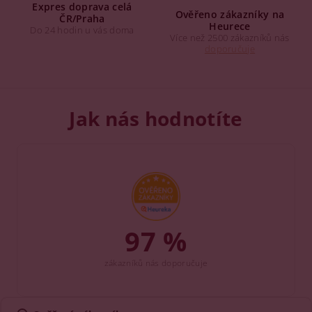
Expres doprava celá
Ověřeno zákazníky na
ČR/Praha
Heurece
Do 24 hodin u vás doma
Více než 2500 zákazníků nás
doporučuje
Jak nás hodnotíte
97 %
zákazníků nás doporučuje