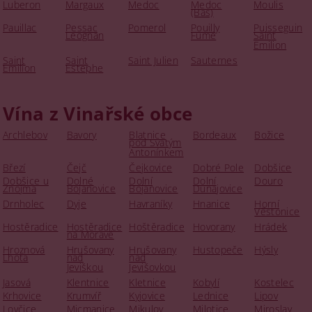
Luberon
Margaux
Medoc
Medoc
Moulis
(Bas)
Pauillac
Pessac
Pomerol
Pouilly
Puisseguin
Leognan
Fumé
Saint
Emilion
Saint
Saint
Saint Julien
Sauternes
Emilion
Estephe
Vína z Vinařské obce
Archlebov
Bavory
Blatnice
Bordeaux
Božice
pod Svatým
Antonínkem
Březí
Čejč
Čejkovice
Dobré Pole
Dobšice
Dobšice u
Dolné
Dolní
Dolní
Douro
Znojma
Bojanovice
Bojanovice
Dunajovice
Drnholec
Dyje
Havraníky
Hnanice
Horní
Věstonice
Hostěradice
Hostěradice
Hoštěradice
Hovorany
Hrádek
na Moravě
Hroznová
Hrušovany
Hrušovany
Hustopeče
Hýsly
Lhota
nad
nad
Jeviškou
Jevišovkou
Jasová
Klentnice
Kletnice
Kobylí
Kostelec
Krhovice
Krumvíř
Kyjovice
Lednice
Lipov
Lovčice
Micmanice
Mikulov
Milotice
Miroslav