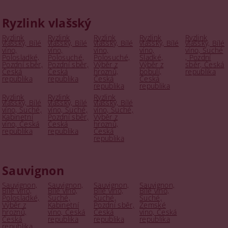
Ryzlink vlašský
Ryzlink
Ryzlink
Ryzlink
Ryzlink
Ryzlink
vlašský, Bílé
vlašský, Bílé
vlašský, Bílé
vlašský, Bílé
vlašský, Bílé
víno,
víno,
víno,
víno,
víno, Suché
Polosladké,
Polosuché,
Polosuché,
Sladké,
, Pozdní
Pozdní sběr,
Pozdní sběr,
Výběr z
Výběr z
sběr, Česká
Česká
Česká
hroznů,
bobulí,
republika
republika
republika
Česká
Česká
republika
republika
Ryzlink
Ryzlink
Ryzlink
vlašský, Bílé
vlašský, Bílé
vlašský, Bílé
víno, Suché,
víno, Suché,
víno, Suché,
Kabinetní
Pozdní sběr,
Výběr z
víno, Česká
Česká
hroznů,
republika
republika
Česká
republika
Sauvignon
Sauvignon,
Sauvignon,
Sauvignon,
Sauvignon,
Bílé víno,
Bílé víno,
Bílé víno,
Bílé víno,
Polosladké,
Suché,
Suché,
Suché,
Výběr z
Kabinetní
Pozdní sběr,
Zemské
hroznů,
víno, Česká
Česká
víno, Česká
Česká
republika
republika
republika
republika