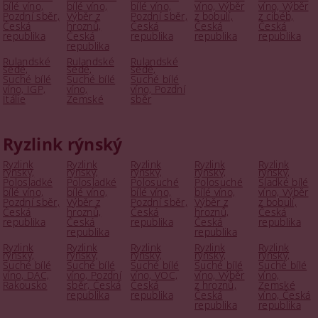
bílé víno,
bílé víno,
bílé víno,
víno, Výběr
víno, Výběr
Pozdní sběr,
Výběr z
Pozdní sběr,
z bobulí,
z cibéb,
Česká
hroznů,
Česká
Česká
Česká
republika
Česká
republika
republika
republika
republika
Rulandské
Rulandské
Rulandské
šedé,
šedé,
šedé,
Suché bílé
Suché bílé
Suché bílé
víno, IGP,
víno,
víno, Pozdní
Itálie
Zemské
sběr
Ryzlink rýnský
Ryzlink
Ryzlink
Ryzlink
Ryzlink
Ryzlink
rýnský,
rýnský,
rýnský,
rýnský,
rýnský,
Polosladké
Polosladké
Polosuché
Polosuché
Sladké bílé
bílé víno,
bílé víno,
bílé víno,
bílé víno,
víno, Výběr
Pozdní sběr,
Výběr z
Pozdní sběr,
Výběr z
z bobulí,
Česká
hroznů,
Česká
hroznů,
Česká
republika
Česká
republika
Česká
republika
republika
republika
Ryzlink
Ryzlink
Ryzlink
Ryzlink
Ryzlink
rýnský,
rýnský,
rýnský,
rýnský,
rýnský,
Suché bílé
Suché bílé
Suché bílé
Suché bílé
Suché bílé
víno, DAC,
víno, Pozdní
víno, VOC,
víno, Výběr
víno,
Rakousko
sběr, Česká
Česká
z hroznů,
Zemské
republika
republika
Česká
víno, Česká
republika
republika