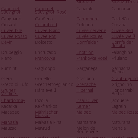
Moravia
Moravia Rosa
Cabernet
Cabernet
Canaiolo
Cannonau
Sauvignon
Sauvignon Rosé
Carignano
Cariñena
Carmenere
Castelão
Cinsaut
Colombard
Colorino
Corvina
Cuvée bílé
Cuvée Blanc
Cuveé červené
Cuvée Red
Cuvée Rosso
Cuvée Rot
Cuvée Rouge
Cuvée Weiß
Děvín
Dolcetto
Dornfelder
Dornfelder
Rosato
Drupeggio
Encruzado
Enotrion
Falanghina
Fiano
Frankovka
Frankovka Rosé
Friulano
Furmint
Gaglioppo
Garganega
Garnacha
Blanca
Glera
Godello
Graciano
Grauburgund
Greco di Tufo
GrechettoAglianico
Grenache
Grignolino
Grüner
Hárslevelű
Hibernal
Hondarrabi
Veltliner
Beltza
Chardonnay
Inzolia
Irsai Oliver
Jacquère
Kadarka
Kékfrankos
Kerner
Lagrein
Macabeo
Mährischer
Malbec
Malbec Rosa
Muskat
Malvasia
Malvasia Fina
Marsanne
Maturana
Mauzac
Mavrud
Melon de
Mencia
Bourgogne