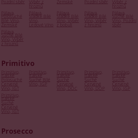
Pozdní sběr
Výběr z
Zemské
Pozdní sběr
Výběr z
hroznů
hroznů
Pálava,
Pálava,
Pálava,
Pálava,
Pálava,
Polosuché
Sladké Bílé
Sladké Bílé
Sladké Bílé
Suché Bílé
Bílé Víno,
Víno,
Víno, Výběr
Víno, Výběr
Víno, Pozdní
Zemské
Ledové Víno
z bobulí
z hroznů
sběr
Pálava,
Suché Bílé
Víno, Výběr
z hroznů
Primitivo
Primitivo,
Primitivo,
Primitivo,
Primitivo,
Primitivo,
Italské
Italské
Italské
Italské
Italské
Polosuché
Suché Bílé
Suché
Suché
Suché
Červené
Víno, IGP
Červené
Červené
Červené
Víno, IGT
Víno, DOC
Víno, DOP
Víno, IGP
Primitivo,
Italské
Suché
Červené
Víno, IGT
Prosecco