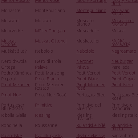
Merlot Rosato
Merlot Rosé
Modrý Portugal
Modrý Portug
Rosé
Monastrell
Montepulciano
Montepulciano
Moravian
Muscat
Moscatel
Moscato
Moscato
Moscato di
Bianco
Moravia
Mourvèdre
Müller Thurgau
Muscadelle
Muscat
Muscat
Muskat Ottonel
Muskateller
Muškát
Ottonel
moravský
Muškát žlutý
Nebbiolo
Nebbiolo
Negroamaro
Nero d'Avola
Nero di Troia
Neronet
Neuburger
Ortega
Palava
Pálava
Parellada
Pedro Ximénez
Petit Manseng
Petit Verdot
Petit Verdot
Picpoul
Pinot Bianco
Pinot Blanc
Pinot Grigio
Pinot Meunier
Pinot Meunier
Pinot Meunier
Pinot Nero
Rosato
rosé
Pinot Noir
Pinot Noir Rosé
Portugais Bleu
Portugais Bl
Rosé
Portugieser
Primitivo
Primitivo del
Primitivo di
Blu Rosato
Salento
Manduria
Ribolla Gialla
Riesling
Riesling
Riesling Itali
d'Alsace
Rondinella
Roussanne
Rulandské bílé
Rulandské
modré
Rulandské
Ryzlink rýnský
Ryzlink vlašský
Sagrantino