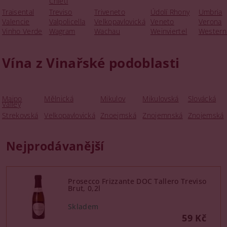
Chieti
Traisental
Treviso
Triveneto
Údolí Rhony
Umbria
Valencie
Valpolicella
Velkopavlovická
Veneto
Verona
Vinho Verde
Wagram
Wachau
Weinviertel
Western
Vína z Vinařské podoblasti
Maipo
Mělnická
Mikulov
Mikulovská
Slovácká
Valley
Strekovská
Velkopavlovická
Znoejmská
Znojemnská
Znojemská
Nejprodávanější
Prosecco Frizzante DOC Tallero Treviso
Brut, 0,2l
59 Kč