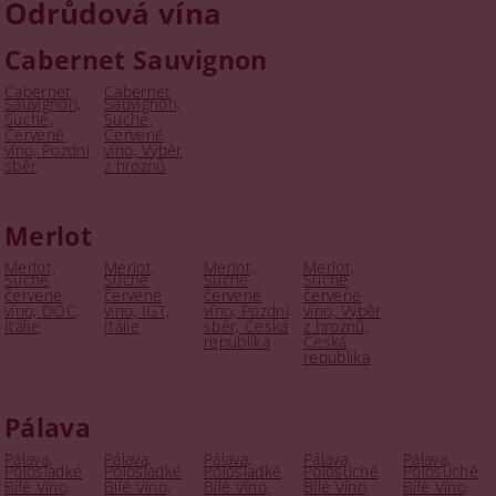
Odrůdová vína
Cabernet Sauvignon
Cabernet
Cabernet
Sauvignon,
Sauvignon,
Suché,
Suché,
Červené
Červené
víno, Pozdní
víno, Výběr
sběr
z hroznů
Merlot
Merlot,
Merlot,
Merlot,
Merlot,
Suché
Suché
Suché
Suché
červené
červené
červené
červené
víno, DOC,
víno, IGT,
víno, Pozdní
víno, Výběr
Itálie
Itálie
sběr, Česká
z hroznů,
republika
Česká
republika
Pálava
Pálava,
Pálava,
Pálava,
Pálava,
Pálava,
Polosladké
Polosladké
Polosladké
Polosuché
Polosuché
Bílé Víno,
Bílé Víno,
Bílé Víno,
Bílé Víno,
Bílé Víno,