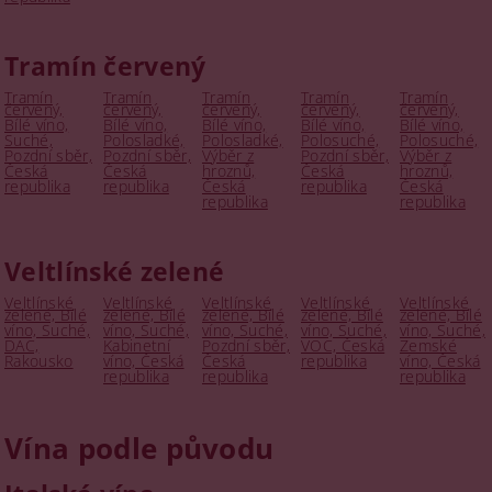
Tramín červený
Tramín
Tramín
Tramín
Tramín
Tramín
červený,
červený,
červený,
červený,
červený,
Bílé víno,
Bílé víno,
Bílé víno,
Bílé víno,
Bílé víno,
Suché,
Polosladké,
Polosladké,
Polosuché,
Polosuché,
Pozdní sběr,
Pozdní sběr,
Výběr z
Pozdní sběr,
Výběr z
Česká
Česká
hroznů,
Česká
hroznů,
republika
republika
Česká
republika
Česká
republika
republika
Veltlínské zelené
Veltlínské
Veltlínské
Veltlínské
Veltlínské
Veltlínské
zelené, Bílé
zelené, Bílé
zelené, Bílé
zelené, Bílé
zelené, Bílé
víno, Suché,
víno, Suché,
víno, Suché,
víno, Suché,
víno, Suché,
DAC,
Kabinetní
Pozdní sběr,
VOC, Česká
Zemské
Rakousko
víno, Česká
Česká
republika
víno, Česká
republika
republika
republika
Vína podle původu