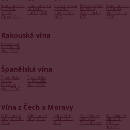
Francouzská
Francouzská
Francouzská
Francouzská
Francouzská
bílá vína,
bílá vína,
červená
červená
červená
suchá,
suchá, IGP
vína, suchá,
vína, suchá,
vína, suchá,
Grand Cru
AOP
IGP
AOC
Rakouská vína
Rakouská
bílá suchá
vína, DAC
Španělská vína
Španělská
Španělská
suchá
suchá bílá
červená
vína, DOC
vína, DOC
Vína z Čech a Moravy
Bílé suché
Bílé suché
Kabinetní
Polosladké
Polosladké
víno, Pozdní
víno, VOC
suché bílé
bílé víno,
bílé víno,
sběr
víno
Pozdní sběr
Výběr z
hroznů