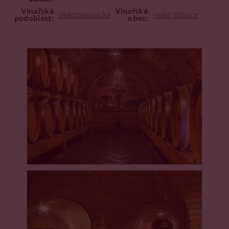
Vinařská
Vinařská
Velkopavlovická
Velké Bílovice
podoblast:
obec: