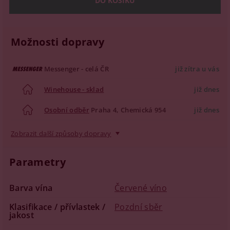
Možnosti dopravy
Messenger - celá ČR
již zítra u vás
Winehouse - sklad
již dnes
Osobní odběr
Praha 4, Chemická 954
již dnes
Zobrazit další způsoby dopravy
Parametry
Barva vína
Červené víno
Klasifikace / přívlastek /
Pozdní sběr
jakost