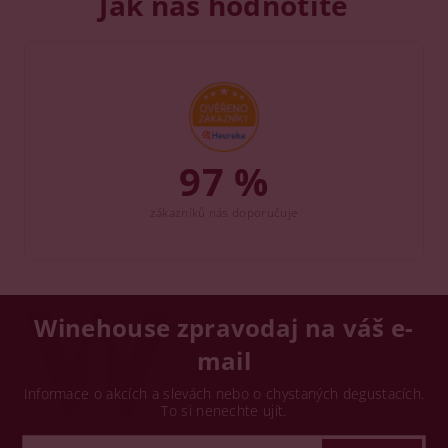
Jak nás hodnotíte
97 %
zákazníků nás doporučuje
Winehouse zpravodaj na váš e-
mail
Informace o akcích a slevách nebo o chystaných degustacích.
To si nenechte ujít.