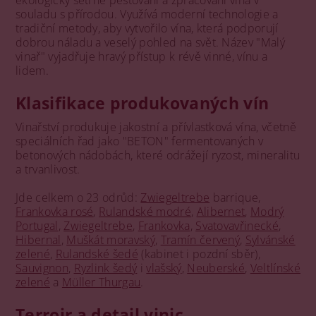
souladu s přírodou. Využívá moderní technologie a
tradiční metody, aby vytvořilo vína, která podporují
dobrou náladu a veselý pohled na svět. Název "Malý
vinař" vyjadřuje hravý přístup k révě vinné, vínu a
lidem.
Klasifikace produkovaných vín
Vinařství produkuje jakostní a přívlastková vína, včetně
speciálních řad jako "BETON" fermentovaných v
betonových nádobách, které odrážejí ryzost, mineralitu
a trvanlivost.
Jde celkem o 23 odrůd:
Zwiegeltrebe
barrique,
Frankovka rosé
,
Rulandské modré
,
Alibernet
,
Modrý
Portugal
,
Zwiegeltrebe
,
Frankovka
,
Svatovavřinecké
,
Hibernal
,
Muškát moravský
,
Tramín červený
,
Sylvánské
zelené
,
Rulandské šedé
(kabinet i pozdní sběr),
Sauvignon
,
Ryzlink šedý
i
vlašský
,
Neuberské
,
Veltlínské
zelené
a
Müller Thurgau
.
Terroir a detail vinic