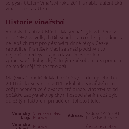
se pyšní titulem Vinařství roku 2011 a nabízí autentická
vína plná charakteru.
Historie vinařství
Vinařství František Mádl – Malý vinař bylo založeno v
roce 1992 ve Velkých Bílovicích. Tato oblast je jedním z
nejlepších míst pro pěstování vinné révy v České
republice. František Mádl se snaží podchytit to
nejlepší, co zdejší krajina dává. Dnes se víno
zpracovává ekologicky šetrným způsobem a za pomocí
nejmodernějších technologií.
Malý vinař František Mádl ročně vyprodukuje zhruba
200 tisíc lahví. V roce 2011 získal titul Vinařství roku,
což je ocenění celé dvacetileté práce. Vinařství se od
počátku zabývá ekologickým hospodařením, což bylo
důležitým faktorem při udělení tohoto titulu.
Vinařský
Vinařská oblast
Sadová 1465, 691
Adresa:
kraj:
Morava
02 Velké Bílovice
Vinařská
Morava
Česká republika
oblast: