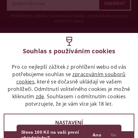
Přihlášením odběru novinek souhlasíte s podmínkami ochrany
osobních údajů
Wine concept s.r.o.
Souhlas s používáním cookies
Legislativa
Pro co nejlepší zážitek z prohlížení webu od vás
Zákaz prodeje alkoholických nápojů osobám
mladších 18 let.
potřebujeme souhlas se
zpracováním souborů
cookies
, které se dočasně ukládají ve vašem
prohlížeči. Odmítnutí volitelného cookies je možné
Naše služby
kliknutím
zde
. Souhlasem i odmítnutím cookies
potvrzujete, že je vám více jak 18 let.
Vše o nákupu
NASTAVENÍ
Sleva 100 Kč na vaši první
Ano
Ne
objednávku?