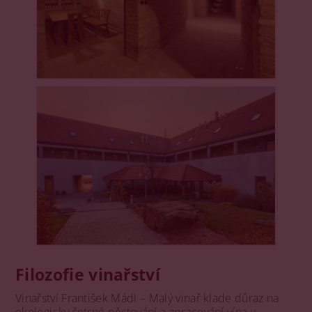
Filozofie vinařství
Vinařství František Mádl – Malý vinař klade důraz na
ekologicky šetrné pěstování a zpracování vína v