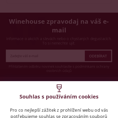
Winehouse zpravodaj na váš e-
mail
Informace o akcích a slevách nebo o chystaných degustacích.
To si nenechte ujít.
Přihlášením odběru novinek souhlasíte s podmínkami ochrany
osobních údajů
Wine concept s.r.o.
Souhlas s používáním cookies
Legislativa
Pro co nejlepší zážitek z prohlížení webu od vás
Zákaz prodeje alkoholických nápojů osobám
potřebujeme souhlas se
mladších 18 let.
zpracováním souborů