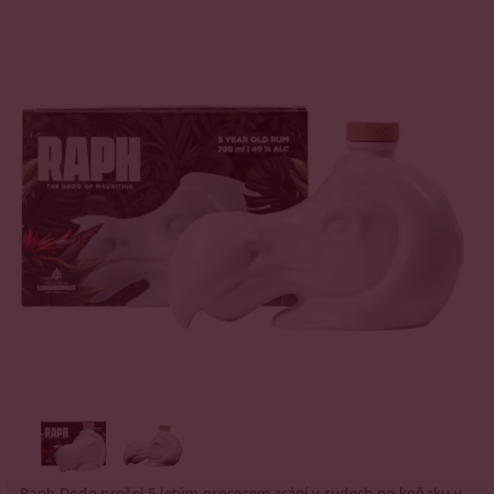
Raph Dodo prošel 5-letým procesem zrání v sudech po koňaku v