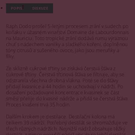
POPIS
DISKUZE
Raph Dodo prošel 5-letým procesem zrání v sudech po
koňaku v úžasném vinařství Domaine de Labourdonnais
na Mauriciu. Toto tropické zrání dodává rumu výraznou
chuť s nádechem vanilky a sladkého koření, doplněnou
tóny citrusů a sušeného ovoce, jako jsou meruňky a
fíky.
Ze sklizně cukrové třtiny se získává čerstvá šťáva z
cukrové třtiny. Čerstvá třtinová šťáva se filtruje, aby se
odstranila všechna drobná vlákna. Poté se do šťávy
přidají kvasnice a 44 hodin se uchovávají v nádrži. Po
dosažení požadované koncentrace kvasinek se část
směsi přelije do kvasné nádrže a přidá se čerstvá šťáva.
Proces kvašení trvá 35 hodin.
Dalším krokem je destilace. Destilační kolona má
celkem 39 nádrží. Potřebný destilát se shromažďuje ve
třech různých nádržích. Nejnižší nádrž obsahuje těžký
destilát, zatímco nejvyšší nádrž obsahuje lehčí destilát.