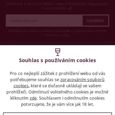
Informace o akcích a slevách nebo o chystaných degustacích.
To si nenechte ujít.
Přihlášením odběru novinek souhlasíte s podmínkami ochrany
osobních údajů
Wine concept s.r.o.
Souhlas s používáním cookies
Legislativa
Pro co nejlepší zážitek z prohlížení webu od vás
Zákaz prodeje alkoholických nápojů osobám
potřebujeme souhlas se
mladších 18 let.
zpracováním souborů
cookies
, které se dočasně ukládají ve vašem
prohlížeči. Odmítnutí volitelného cookies je možné
Naše služby
kliknutím
zde
. Souhlasem i odmítnutím cookies
potvrzujete, že je vám více jak 18 let.
Vše o nákupu