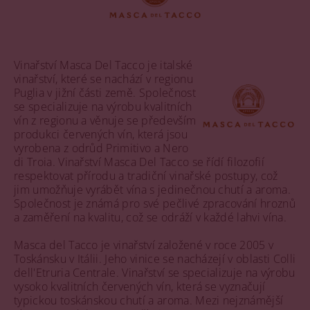
Vinařství Masca Del Tacco je italské
vinařství, které se nachází v regionu
Puglia v jižní části země. Společnost
se specializuje na výrobu kvalitních
vín z regionu a věnuje se především
produkci červených vín, která jsou
vyrobena z odrůd Primitivo a Nero
di Troia. Vinařství Masca Del Tacco se řídí filozofií
respektovat přírodu a tradiční vinařské postupy, což
jim umožňuje vyrábět vína s jedinečnou chutí a aroma.
Společnost je známá pro své pečlivé zpracování hroznů
a zaměření na kvalitu, což se odráží v každé lahvi vína.
Masca del Tacco je vinařství založené v roce 2005 v
Toskánsku v Itálii. Jeho vinice se nacházejí v oblasti Colli
dell'Etruria Centrale. Vinařství se specializuje na výrobu
vysoko kvalitních červených vín, která se vyznačují
typickou toskánskou chutí a aroma. Mezi nejznámější