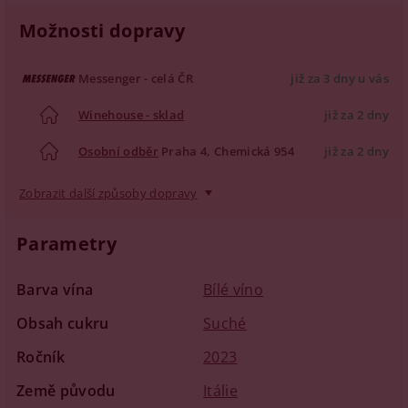
Možnosti dopravy
Messenger - celá ČR
již za 3 dny u vás
Winehouse - sklad
již za 2 dny
Osobní odběr
Praha 4, Chemická 954
již za 2 dny
Zobrazit další způsoby dopravy
Parametry
Barva vína
Bílé víno
Obsah cukru
Suché
Ročník
2023
Země původu
Itálie