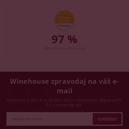
97 %
zákazníků nás doporučuje
Winehouse zpravodaj na váš e-
mail
Informace o akcích a slevách nebo o chystaných degustacích.
To si nenechte ujít.