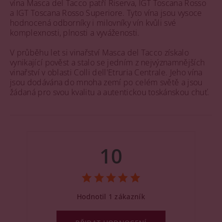
vína Masca del Tacco patří Riserva, IGT Toscana Rosso
a IGT Toscana Rosso Superiore. Tyto vína jsou vysoce
hodnocená odborníky i milovníky vín kvůli své
komplexnosti, plnosti a vyváženosti.
V průběhu let si vinařství Masca del Tacco získalo
vynikající pověst a stalo se jedním z nejvýznamnějších
vinařství v oblasti Colli dell'Etruria Centrale. Jeho vína
jsou dodávána do mnoha zemí po celém světě a jsou
žádaná pro svou kvalitu a autentickou toskánskou chuť.
10
Hodnotil 1 zákazník