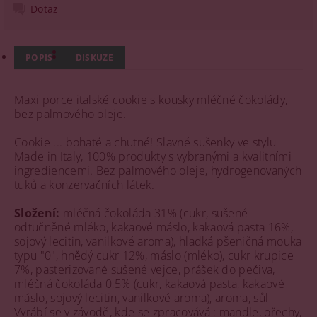
Dotaz
POPIS
DISKUZE
Maxi porce italské cookie s kousky mléčné čokolády,
bez palmového oleje.
Cookie ... bohaté a chutné! Slavné sušenky ve stylu
Made in Italy, 100% produkty s vybranými a kvalitními
ingrediencemi. Bez palmového oleje, hydrogenovaných
tuků a konzervačních látek.
Složení:
mléčná čokoláda 31% (cukr, sušené
odtučněné mléko, kakaové máslo, kakaová pasta 16%,
sojový lecitin, vanilkové aroma), hladká pšeničná mouka
typu "0", hnědý cukr 12%, máslo (mléko), cukr krupice
7%, pasterizované sušené vejce, prášek do pečiva,
mléčná čokoláda 0,5% (cukr, kakaová pasta, kakaové
máslo, sojový lecitin, vanilkové aroma), aroma, sůl
Vyrábí se v závodě, kde se zpracovává : mandle, ořechy,