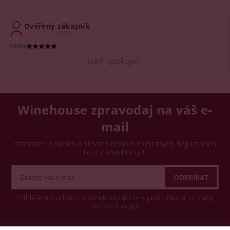
Ověřený zákazník
3. 8. 2026
100%
Jsem spokojen.
Winehouse zpravodaj na váš e-
mail
Informace o akcích a slevách nebo o chystaných degustacích.
To si nenechte ujít.
Přihlášením odběru novinek souhlasíte s podmínkami ochrany
osobních údajů