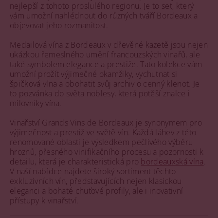
nejlepší z tohoto proslulého regionu. Je to set, který
vám umožní nahlédnout do různých tváří Bordeaux a
objevovat jeho rozmanitost.
Medailová vína z Bordeaux v dřevěné kazetě jsou nejen
ukázkou řemeslného umění francouzských vinařů, ale
také symbolem elegance a prestiže. Tato kolekce vám
umožní prožít výjimečné okamžiky, vychutnat si
špičková vína a obohatit svůj archiv o cenný klenot. Je
to pozvánka do světa noblesy, která potěší znalce i
milovníky vína.
Vinařství Grands Vins de Bordeaux je synonymem pro
výjimečnost a prestiž ve světě vín. Každá láhev z této
renomované oblasti je výsledkem pečlivého výběru
hroznů, přesného vinifikačního procesu a pozornosti k
detailu, která je charakteristická pro
bordeauxská vína
.
V naší nabídce najdete široký sortiment těchto
exkluzivních vín, představujících nejen klasickou
eleganci a bohaté chuťové profily, ale i inovativní
přístupy k vinařství.