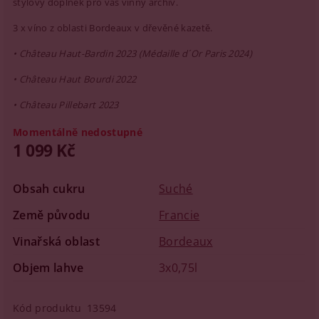
stylový doplněk pro váš vinný archiv.
3 x víno z oblasti Bordeaux v dřevěné kazetě.
• Château Haut-Bardin 2023 (Médaille d´Or Paris 2024)
• Château Haut Bourdi 2022
• Château Pillebart 2023
Momentálně nedostupné
1 099 Kč
Obsah cukru
Suché
Země původu
Francie
Vinařská oblast
Bordeaux
Objem lahve
3x0,75l
Kód produktu
13594