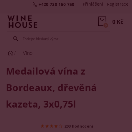
Přihlášení
Registrace
+420 730 150 750
0 Kč
0
Víno
Medailová vína z
Bordeaux, dřevěná
kazeta, 3x0,75l
203 hodnocení