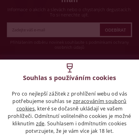
Informace o akcích a slevách nebo o chystaných degustacích.
To si nenechte ujít.
Přihlášením odběru novinek souhlasíte s podmínkami ochrany
osobních údajů
Wine concept s.r.o.
Souhlas s používáním cookies
Legislativa
Pro co nejlepší zážitek z prohlížení webu od vás
Zákaz prodeje alkoholických nápojů osobám
potřebujeme souhlas se
mladších 18 let.
zpracováním souborů
cookies
, které se dočasně ukládají ve vašem
prohlížeči. Odmítnutí volitelného cookies je možné
Naše služby
kliknutím
zde
. Souhlasem i odmítnutím cookies
potvrzujete, že je vám více jak 18 let.
Vše o nákupu