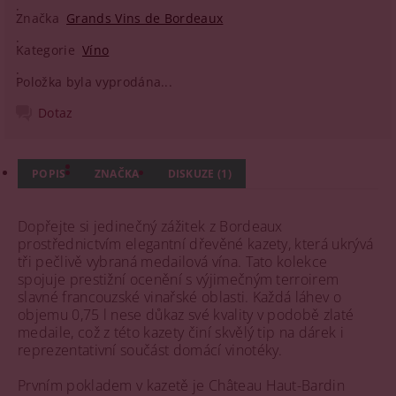
Značka
Grands Vins de Bordeaux
Kategorie
Víno
Položka byla vyprodána...
Dotaz
POPIS
ZNAČKA
DISKUZE (1)
Dopřejte si jedinečný zážitek z Bordeaux
prostřednictvím elegantní dřevěné kazety, která ukrývá
tři pečlivě vybraná medailová vína. Tato kolekce
spojuje prestižní ocenění s výjimečným terroirem
slavné francouzské vinařské oblasti. Každá láhev o
objemu 0,75 l nese důkaz své kvality v podobě zlaté
medaile, což z této kazety činí skvělý tip na dárek i
reprezentativní součást domácí vinotéky.
Prvním pokladem v kazetě je Château Haut-Bardin