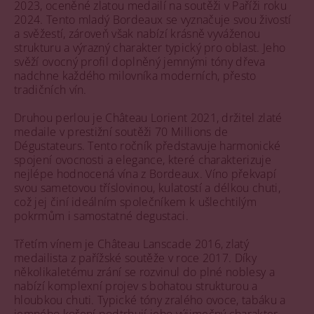
2023, oceněné zlatou medailí na soutěži v Paříži roku
2024. Tento mladý Bordeaux se vyznačuje svou živostí
a svěžestí, zároveň však nabízí krásně vyváženou
strukturu a výrazný charakter typický pro oblast. Jeho
svěží ovocný profil doplněný jemnými tóny dřeva
nadchne každého milovníka moderních, přesto
tradičních vín.
Druhou perlou je Château Lorient 2021, držitel zlaté
medaile v prestižní soutěži 70 Millions de
Dégustateurs. Tento ročník představuje harmonické
spojení ovocnosti a elegance, které charakterizuje
nejlépe hodnocená vína z Bordeaux. Víno překvapí
svou sametovou tříslovinou, kulatostí a délkou chuti,
což jej činí ideálním společníkem k ušlechtilým
pokrmům i samostatné degustaci.
Třetím vínem je Château Lanscade 2016, zlatý
medailista z pařížské soutěže v roce 2017. Díky
několikaletému zrání se rozvinul do plné noblesy a
nabízí komplexní projev s bohatou strukturou a
hloubkou chuti. Typické tóny zralého ovoce, tabáku a