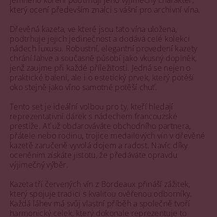
jemného koření podtrhují jeho výjimečný charakter,
který ocení především znalci s vášní pro archivní vína.
Dřevěná kazeta, ve které jsou tato vína uložena,
podtrhuje jejich jedinečnost a dodává celé kolekci
nádech luxusu. Robustní, elegantní provedení kazety
chrání lahve a současně působí jako vkusný doplněk,
jenž zaujme při každé příležitosti. Jedná se nejen o
praktické balení, ale i o estetický prvek, který potěší
oko stejně jako víno samotné potěší chuť.
Tento set je ideální volbou pro ty, kteří hledají
reprezentativní dárek s nádechem francouzské
prestiže. Ať už obdarováváte obchodního partnera,
přátele nebo rodinu, trojice medailových vín v dřevěné
kazetě zaručeně vyvolá dojem a radost. Navíc díky
oceněním získáte jistotu, že předáváte opravdu
výjimečný výběr.
Kazeta tří červených vín z Bordeaux přináší zážitek,
který spojuje tradici s kvalitou ověřenou odborníky.
Každá láhev má svůj vlastní příběh a společně tvoří
harmonický celek, který dokonale reprezentuje to