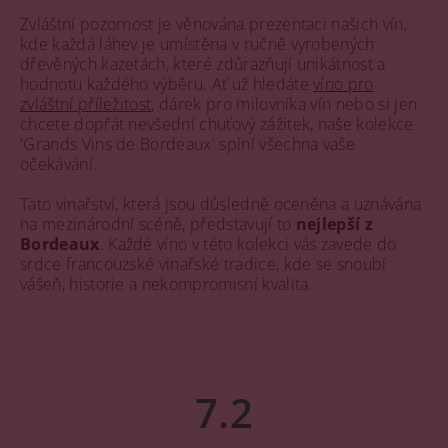
Zvláštní pozornost je věnována prezentaci našich vín,
kde každá láhev je umístěna v ručně vyrobených
dřevěných kazetách, které zdůrazňují unikátnost a
hodnotu každého výběru. Ať už hledáte
víno pro
zvláštní příležitost
, dárek pro milovníka vín nebo si jen
chcete dopřát nevšední chuťový zážitek, naše kolekce
'Grands Vins de Bordeaux' splní všechna vaše
očekávání.
Tato vinařství, která jsou důsledně oceněna a uznávána
na mezinárodní scéně, představují to
nejlepší z
Bordeaux
. Každé víno v této kolekci vás zavede do
srdce francouzské vinařské tradice, kde se snoubí
vášeň, historie a nekompromisní kvalita.
7.2