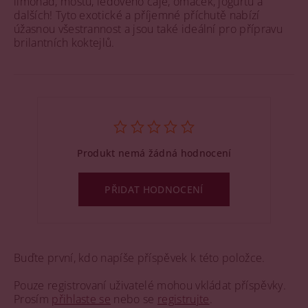
limonád, moštů, ledového čaje, omáček, jogurtů a
dalších! Tyto exotické a příjemné příchutě nabízí
úžasnou všestrannost a jsou také ideální pro přípravu
brilantních koktejlů.
Produkt nemá žádná hodnocení
PŘIDAT HODNOCENÍ
Buďte první, kdo napíše příspěvek k této položce.
Pouze registrovaní uživatelé mohou vkládat příspěvky.
Prosím
přihlaste se
nebo se
registrujte
.