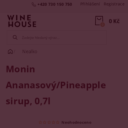
Přihlášení
Registrace
+420 730 150 750
0 Kč
0
Nealko
Monin
Ananasový/Pineapple
sirup, 0,7l
Neohodnoceno