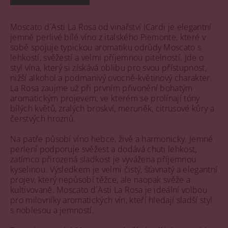
Moscato d´Asti La Rosa od vinařství ICardi je elegantní
jemně perlivé bílé víno z italského Piemonte, které v
sobě spojuje typickou aromatiku odrůdy Moscato s
lehkostí, svěžestí a velmi příjemnou pitelností. Jde o
styl vína, který si získává oblibu pro svou přístupnost,
nižší alkohol a podmanivý ovocně-květinový charakter.
La Rosa zaujme už při prvním přivonění bohatým
aromatickým projevem, ve kterém se prolínají tóny
bílých květů, zralých broskví, meruněk, citrusové kůry a
čerstvých hroznů.
Na patře působí víno hebce, živě a harmonicky. Jemné
perlení podporuje svěžest a dodává chuti lehkost,
zatímco přirozená sladkost je vyvážena příjemnou
kyselinou. Výsledkem je velmi čistý, šťavnatý a elegantní
projev, který nepůsobí těžce, ale naopak svěže a
kultivovaně. Moscato d´Asti La Rosa je ideální volbou
pro milovníky aromatických vín, kteří hledají sladší styl
s noblesou a jemností.