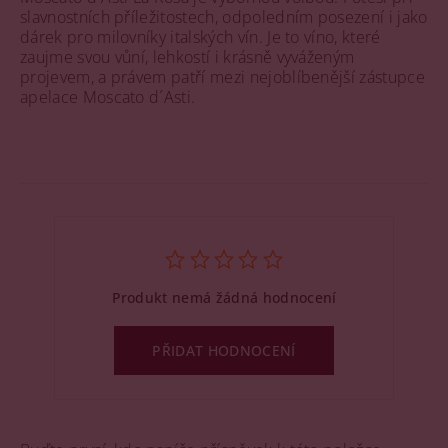
slavnostních příležitostech, odpoledním posezení i jako
dárek pro milovníky italských vín. Je to víno, které
zaujme svou vůní, lehkostí i krásně vyváženým
projevem, a právem patří mezi nejoblíbenější zástupce
apelace Moscato d´Asti.
Produkt nemá žádná hodnocení
PŘIDAT HODNOCENÍ