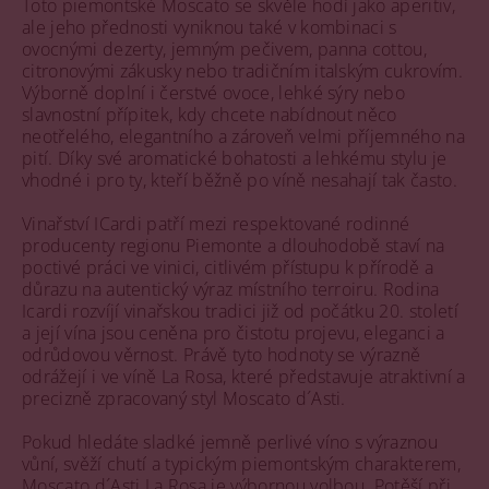
Toto piemontské Moscato se skvěle hodí jako aperitiv,
ale jeho přednosti vyniknou také v kombinaci s
ovocnými dezerty, jemným pečivem, panna cottou,
citronovými zákusky nebo tradičním italským cukrovím.
Výborně doplní i čerstvé ovoce, lehké sýry nebo
slavnostní přípitek, kdy chcete nabídnout něco
neotřelého, elegantního a zároveň velmi příjemného na
pití. Díky své aromatické bohatosti a lehkému stylu je
vhodné i pro ty, kteří běžně po víně nesahají tak často.
Vinařství ICardi patří mezi respektované rodinné
producenty regionu Piemonte a dlouhodobě staví na
poctivé práci ve vinici, citlivém přístupu k přírodě a
důrazu na autentický výraz místního terroiru. Rodina
Icardi rozvíjí vinařskou tradici již od počátku 20. století
a její vína jsou ceněna pro čistotu projevu, eleganci a
odrůdovou věrnost. Právě tyto hodnoty se výrazně
odrážejí i ve víně La Rosa, které představuje atraktivní a
precizně zpracovaný styl Moscato d´Asti.
Pokud hledáte sladké jemně perlivé víno s výraznou
vůní, svěží chutí a typickým piemontským charakterem,
Moscato d´Asti La Rosa je výbornou volbou. Potěší při