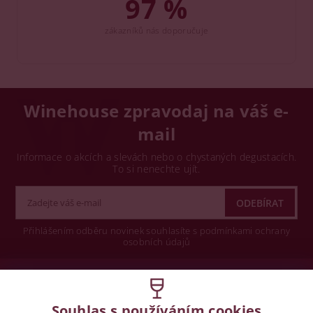
97 %
zákazníků nás doporučuje
Winehouse zpravodaj na váš e-
mail
Informace o akcích a slevách nebo o chystaných degustacích.
To si nenechte ujít.
Přihlášením odběru novinek souhlasíte s podmínkami ochrany
osobních údajů
Wine concept s.r.o.
Souhlas s používáním cookies