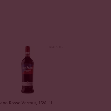
Kód:
73469
zano Rosso Vermut, 15%, 1l