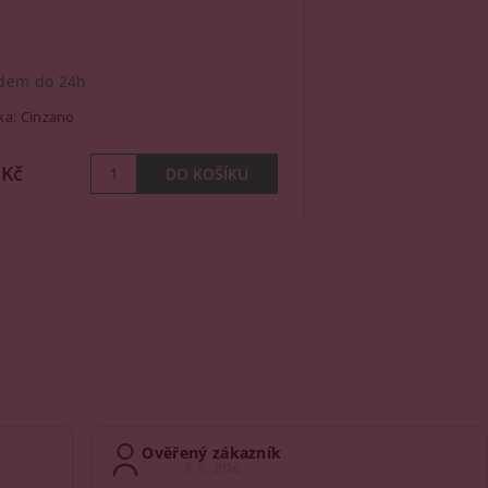
dem do 24h
ka:
Cinzano
 Kč
Ověřený zákazník
3. 8. 2026