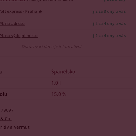
olt express - Praha 🔥
již za 3 dny u vás
PL na adresu
již za 4 dny u vás
PL na výdejní místo
již za 4 dny u vás
Doručovací doba je informativní
u
Španělsko
1,0 l
olu
15,0 %
79097
 & Co.
ritiv a Vermut