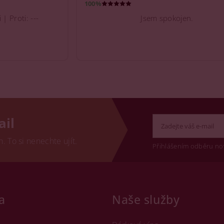
100%
| Proti: ---
Jsem spokojen.
ail
 To si nenechte ujít.
Přihlášením odběru no
a
Naše služby