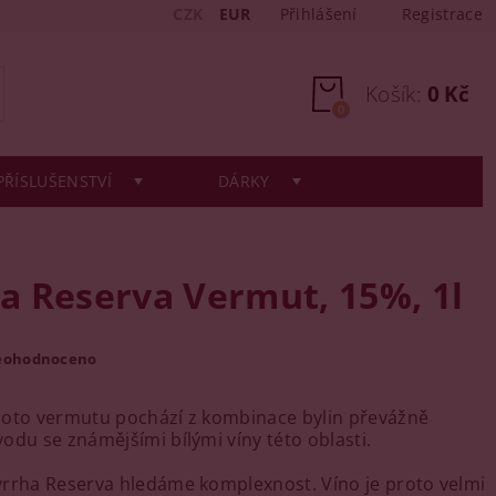
CZK
EUR
Přihlášení
Registrace
Košík:
0 Kč
0
PŘÍSLUŠENSTVÍ
DÁRKY
a Reserva Vermut, 15%, 1l
eohodnoceno
hoto vermutu pochází z kombinace bylin převážně
odu se známějšími bílými víny této oblasti.
rrha Reserva hledáme komplexnost. Víno je proto velmi