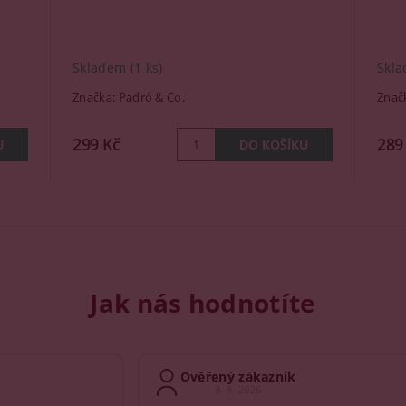
Skladem
(1 ks)
Skla
Značka:
Padró & Co.
Znač
299 Kč
289
Jak nás hodnotíte
Ověřený zákazník
3. 8. 2026