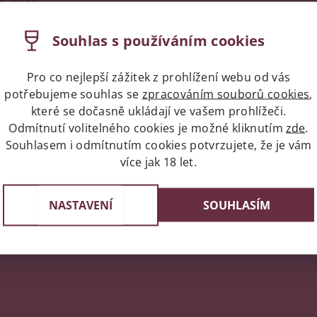
ngol (1914-2013) a Francisco Padró Busquets (1906-1993), se 
Souhlas s používáním cookies
kých likérů.
60, kdy čtvrtá generace, Francisco (1934), Daniel (1936-2008
stevní prodejny velkých společností existujících v té době.
Pro co nejlepší zážitek z prohlížení webu od vás
potřebujeme souhlas se
zpracováním souborů cookies
,
jnou filozofií jako jejich předkové a vyrábí kvalitní nebalené i
které se dočasně ukládají ve vašem prohlížeči.
bní procesy a technologie (tangenciální filtrace, průběžná sta
 příjem hroznů a skladování vína.
Odmítnutí volitelného cookies je možné kliknutím
zde
.
Souhlasem i odmítnutím cookies potvrzujete, že je vám
více jak 18 let.
napíše příspěvek k této položce.
NASTAVENÍ
SOUHLASÍM
ní uživatelé mohou vkládat příspěvky. Prosím
přihlaste se
neb