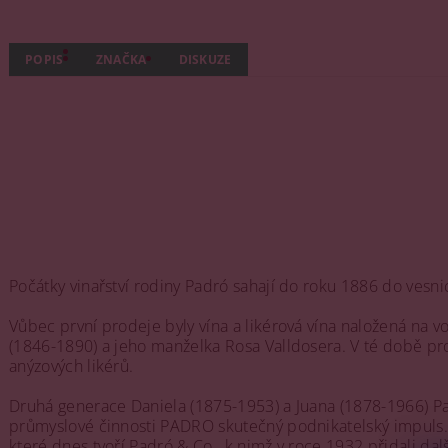
POPIS
ZNAČKA
DISKUZE
Počátky vinařství rodiny Padró sahají do roku 1886 do vesn
Vůbec první prodeje byly vína a likérová vína naložená na 
(1846-1890) a jeho manželka Rosa Valldosera. V té době p
anýzových likérů.
Druhá generace Daniela (1875-1953) a Juana (1878-1966) Padr
průmyslové činnosti PADRO skutečný podnikatelský impuls. Li
které dnes tvoří Padró & Co., k nimž v roce 1932 přidali dalš