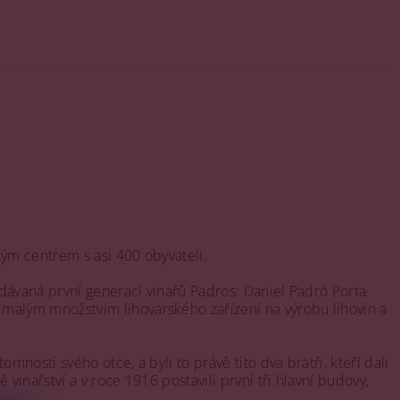
kým centrem s asi 400 obyvateli.
dávaná první generací vinařů Padros: Daniel Padró Porta
malým množstvím lihovarského zařízení na výrobu lihovin a
osti svého otce, a byli to právě tito dva bratři, kteří dali
nařství a v roce 1916 postavili první tři hlavní budovy,