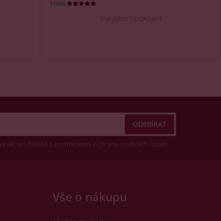
100%
byl jsem spokojen
vinek souhlasíte s podmínkami ochrany osobních údajů
Vše o nákupu