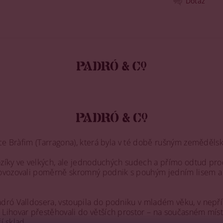
Dotaz
ice Bràfim (Tarragona), která byla v té době rušným zeměděls
vozíky ve velkých, ale jednoduchých sudech a přímo odtud pro
rovozovali poměrně skromný podnik s pouhým jedním lisem a 
ó Valldosera, vstoupila do podniku v mladém věku, v nepřítomn
hovar přestěhovali do větších prostor – na současném místě vi
í sklad.