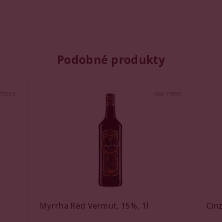
Podobné produkty
79039
Kód:
79096
Myrrha Red Vermut, 15%, 1l
Cin