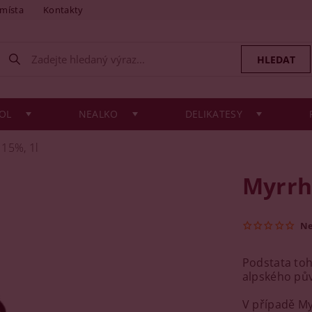
 místa
Kontakty
OL
NEALKO
DELIKATESY
 15%, 1l
Myrrh
N
Podstata to
alpského pův
V případě My