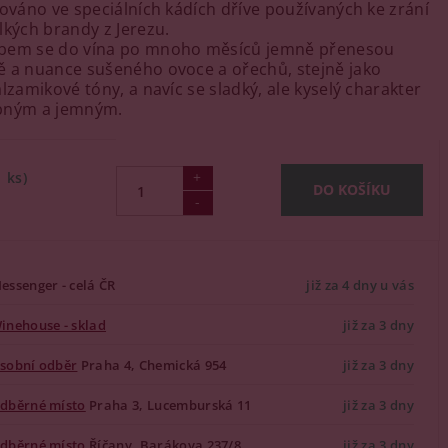
dováno ve speciálních kádích dříve používaných ke zrání
lkých brandy z Jerezu.
bem se do vína po mnoho měsíců jemně přenesou
 a nuance sušeného ovoce a ořechů, stejně jako
lzamikové tóny, a navíc se sladký, ale kyselý charakter
bným a jemným.
1 ks)
essenger - celá ČR
již za 4 dny u vás
inehouse - sklad
již za 3 dny
sobní odběr
Praha 4, Chemická 954
již za 3 dny
dběrné místo
Praha 3, Lucemburská 11
již za 3 dny
dběrné místo
Říčany, Barákova 237/8
již za 3 dny