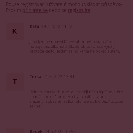
Pouze registrovaní uživatelé mohou vkládat příspěvky.
Prosím
přihlaste se
nebo se
registrujte
.
Káťa
19.7.2022 11:22
K
Je příjemné objevit láhev lahodného šumivého
nápoje bez alkoholu. Skvělý objev! Určitě využiji,
protože často jezdím za holkama na pokec autem.
Terka
21.6.2022 13:41
T
Bylo to docela chutné. Ale raději něco lepšího, něco
co má trochu šmrnc. Asi bych uvítala víno se
sníženým obsahem alkoholu, ale úplně bez? to zase
asi ne :)
Radek
24.5.2022 10:59