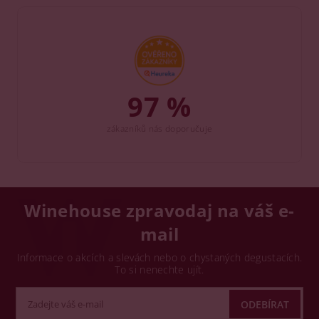
97 %
zákazníků nás doporučuje
Winehouse zpravodaj na váš e-
mail
Informace o akcích a slevách nebo o chystaných degustacích.
To si nenechte ujít.