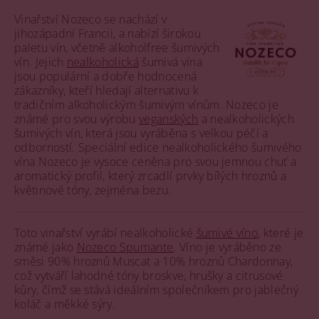
Vinařství Nozeco se nachází v
jihozápadní Francii, a nabízí širokou
paletu vín, včetně alkoholfree šumivých
vín. Jejich
nealkoholická
šumivá vína
jsou populární a dobře hodnocená
zákazníky, kteří hledají alternativu k
tradičním alkoholickým šumivým vínům. Nozeco je
známé pro svou výrobu
veganských
a nealkoholických
šumivých vín, která jsou vyráběna s velkou péčí a
odborností. Speciální edice nealkoholického šumivého
vína Nozeco je vysoce ceněna pro svou jemnou chuť a
aromatický profil, který zrcadlí prvky bílých hroznů a
květinové tóny, zejména bezu​​.
Toto vinařství vyrábí nealkoholické
šumivé víno
, které je
známé jako
Nozeco Spumante
. Víno je vyráběno ze
směsi 90% hroznů Muscat a 10% hroznů Chardonnay,
což vytváří lahodné tóny broskve, hrušky a citrusové
kůry, čímž se stává ideálním společníkem pro jablečný
koláč a měkké sýry​​.