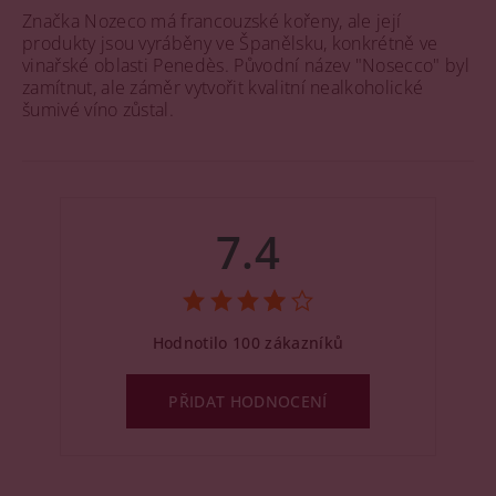
Značka Nozeco má francouzské kořeny, ale její
produkty jsou vyráběny ve Španělsku, konkrétně ve
vinařské oblasti Penedès. Původní název "Nosecco" byl
zamítnut, ale záměr vytvořit kvalitní nealkoholické
šumivé víno zůstal​​.
7.4
Hodnotilo 100 zákazníků
PŘIDAT HODNOCENÍ