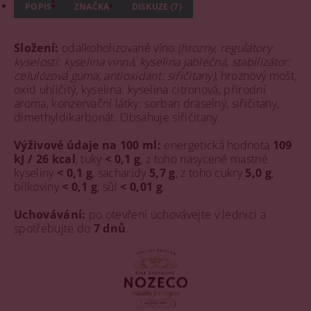
POPIS
ZNAČKA
DISKUZE (7)
Složení:
odalkoholizované víno
(hrozny, regulátory
kyselosti: kyselina vinná, kyselina jablečná, stabilizátor:
celulózová guma, antioxidant: siřičitany)
, hroznový mošt,
oxid uhličitý, kyselina: kyselina citronová, přírodní
aroma, konzervační látky: sorban draselný, siřičitany,
dimethyldikarbonát. Obsahuje siřičitany.
Výživové údaje na 100 ml:
energetická hodnota
109
kJ / 26 kcal
, tuky
< 0,1 g
, z toho nasycené mastné
kyseliny
< 0,1 g
, sacharidy
5,7 g
, z toho cukry
5,0 g
,
bílkoviny
< 0,1 g
, sůl
< 0,01 g
.
Uchovávání:
po otevření uchovávejte v lednici a
spotřebujte do
7 dnů
.