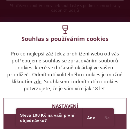
Přihlášením odběru novinek souhlasíte s podmínkami ochrany
osobních údajů
Wine concept s.r.o.
Souhlas s používáním cookies
Legislativa
Pro co nejlepší zážitek z prohlížení webu od vás
Zákaz prodeje alkoholických nápojů osobám
potřebujeme souhlas se
mladších 18 let.
zpracováním souborů
cookies
, které se dočasně ukládají ve vašem
prohlížeči. Odmítnutí volitelného cookies je možné
Naše služby
kliknutím
zde
. Souhlasem i odmítnutím cookies
potvrzujete, že je vám více jak 18 let.
Vše o nákupu
NASTAVENÍ
Sleva 100 Kč na vaši první
Ano
Ne
objednávku?
2017 - 2026 © winehouse.cz, všechna práva vyhrazena
SOUHLASÍM
Partneři
Vytvořil Shoptet