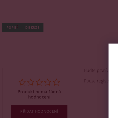
POPIS
DISKUZE
Buďte první, kdo 
Pouze registrova
Produkt nemá žádná
hodnocení
PŘIDAT HODNOCENÍ