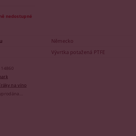
ně nedostupné
u
Německo
Vývrtka potažená PTFE
14860
ark
íráky na víno
yprodána...