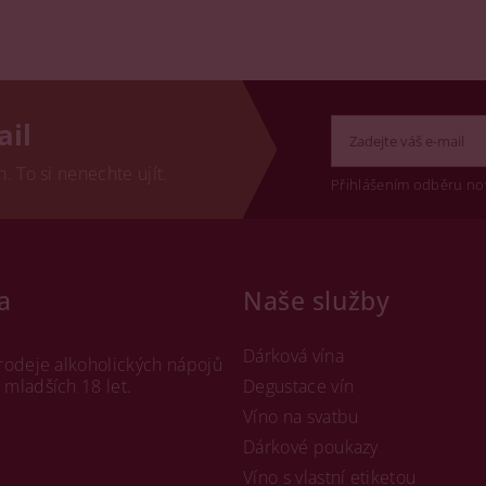
ail
 To si nenechte ujít.
Přihlášením odběru no
a
Naše služby
Dárková vína
rodeje alkoholických nápojů
mladších 18 let.
Degustace vín
Víno na svatbu
Dárkové poukazy
Víno s vlastní etiketou