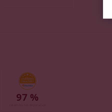
97 %
zákazníků nás doporučuje