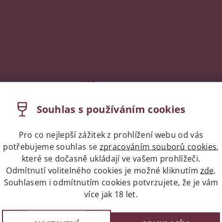
Souhlas s používáním cookies
napíše příspěvek k této položce.
Pro co nejlepší zážitek z prohlížení webu od vás
potřebujeme souhlas se
zpracováním souborů cookies
,
ní uživatelé mohou vkládat příspěvky. Prosím
přihlaste se
neb
které se dočasně ukládají ve vašem prohlížeči.
Odmítnutí volitelného cookies je možné kliknutím
zde
.
Souhlasem i odmítnutím cookies potvrzujete, že je vám
více jak 18 let.