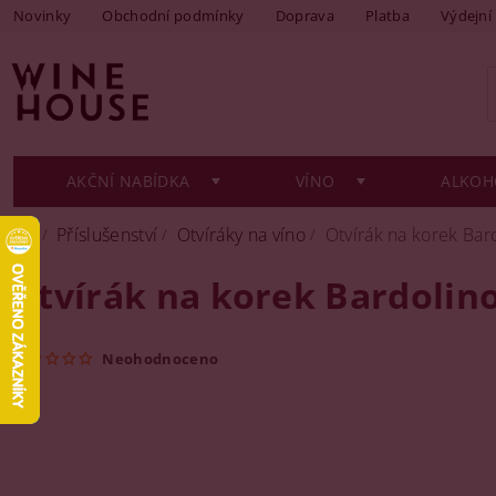
Novinky
Obchodní podmínky
Doprava
Platba
Výdejní
AKČNÍ NABÍDKA
VÍNO
ALKOH
Příslušenství
Otvíráky na víno
Otvírák na korek Bar
Otvírák na korek Bardolin
Neohodnoceno