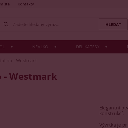
 místa
Kontakty
OL
NEALKO
DELIKATESY
dolino - Westmark
o - Westmark
Elegantní ot
konstrukcí.
Vývrtka je p