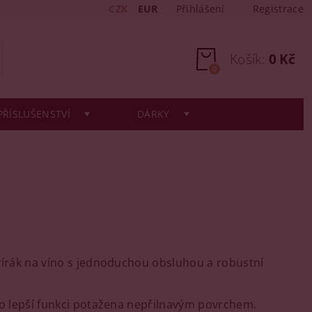
CZK
EUR
Přihlášení
Registrace
Košík:
0 Kč
0
PŘÍSLUŠENSTVÍ
DÁRKY
vírák na víno s jednoduchou obsluhou a robustní
ro lepší funkci potažena nepřilnavým povrchem.