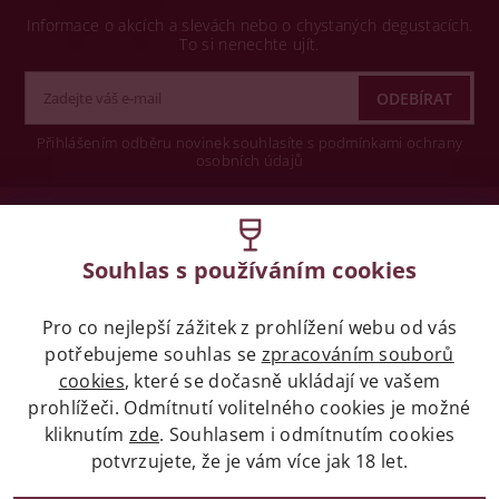
Informace o akcích a slevách nebo o chystaných degustacích.
To si nenechte ujít.
Přihlášením odběru novinek souhlasíte s podmínkami ochrany
osobních údajů
Wine concept s.r.o.
Souhlas s používáním cookies
Legislativa
Pro co nejlepší zážitek z prohlížení webu od vás
Zákaz prodeje alkoholických nápojů osobám
potřebujeme souhlas se
zpracováním souborů
mladších 18 let.
cookies
, které se dočasně ukládají ve vašem
prohlížeči. Odmítnutí volitelného cookies je možné
Naše služby
kliknutím
zde
. Souhlasem i odmítnutím cookies
potvrzujete, že je vám více jak 18 let.
Vše o nákupu