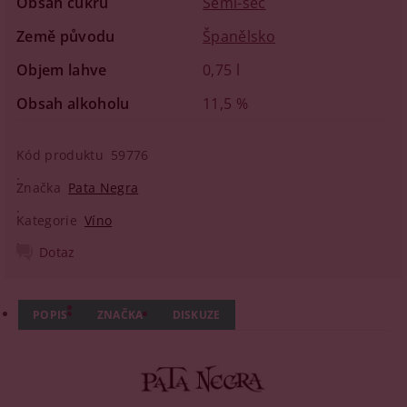
Obsah cukru
Semi-sec
Země původu
Španělsko
Objem lahve
0,75 l
Obsah alkoholu
11,5 %
Kód produktu
59776
Značka
Pata Negra
Kategorie
Víno
Dotaz
POPIS
ZNAČKA
DISKUZE