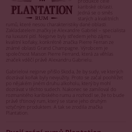
produkce celé
karibské oblasti.
Jedná se o směs
starých a kvalitních
rumů, které nesou charakteristiky dané oblasti.
Zakladatelem značky je Alexandre Gabriel – specialista
na luxusní pití. Nejprve byly středem jeho zájmu
kvalitní koňaky, konkrétně značka Pierre Ferran ze
známé oblasti Grand Champagne. Výrobcem je
společnost Maison Pierre Ferrand, která za věhlas
značek vděčí právě Alexandru Gabrielu.
Gabrielovi nejprve přišlo škoda, že by sudy, ve kterých
dozrával koňak byly nevyužity. Proto se začal poohlížet
po nějakém jiném druhu alkoholu, který by mohl
dozrávat v těchto sudech. Nakonec se zamiloval do
rozmanitého karibského rumu a rozhodl se, že to bude
právě třtinový rum, který se stane jeho druhým
vztyčným produktem. A tak se zrodila značka
Plantation.