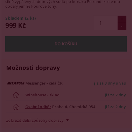
silně vypálených dubových sudů po koňaku
Ferrand
, které mu
dodaly jemné kouřové tóny.
Skladem
(2 ks)
999 Kč
Možnosti dopravy
Messenger - celá ČR
již za 3 dny u vás
Winehouse - sklad
již za 2 dny
Osobní odběr
Praha 4, Chemická 954
již za 2 dny
Zobrazit další způsoby dopravy