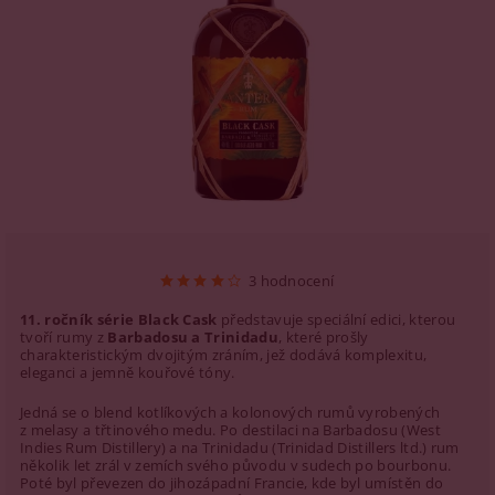
3 hodnocení
11. ročník série Black Cask
představuje speciální edici, kterou
tvoří
rumy z
Barbadosu a Trinidadu
, které prošly
charakteristickým
dvojitým zráním
, jež dodává komplexitu,
eleganci a jemně kouřové tóny.
Jedná se o
blend
kotlíkových a kolonových rumů vyrobených
z melasy a třtinového medu. Po destilaci na
Barbadosu (
West
Indies
Rum
Distillery
)
a na
Trinidadu (Trinidad
Distillers
ltd.)
rum
několik let zrál v zemích svého původu v sudech po bourbonu.
Poté byl převezen do jihozápadní Francie, kde byl umístěn do