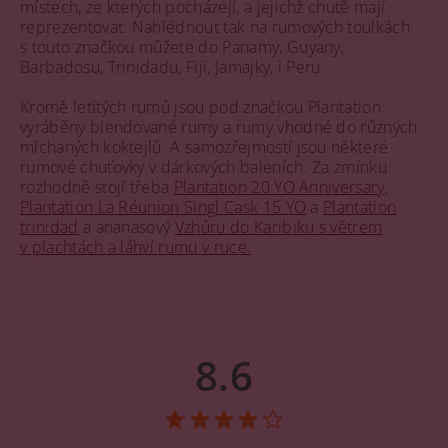
místech, ze kterých pocházejí, a jejichž chutě mají
reprezentovat. Nahlédnout tak na rumových toulkách
s touto značkou můžete do Panamy, Guyany,
Barbadosu, Trinidadu, Fiji, Jamajky, i Peru.
Kromě letitých rumů jsou pod značkou Plantation
vyráběny blendované rumy a rumy vhodné do různých
míchaných koktejlů. A samozřejmostí jsou některé
rumové chuťovky v dárkových baleních. Za zmínku
rozhodně stojí třeba
Plantation 20 YO Anniversary
,
Plantation La Réunion Singl Cask 15 YO
a
Plantation
trinidad
a ananasový
Vzhůru do Karibiku s větrem
v plachtách a láhví rumu v ruce.
8.6