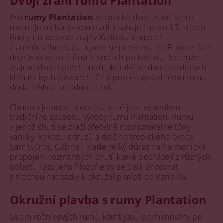
Dvojí zrání rumů Plantation
Pro
rumy Plantation
je typické dvojí zrání, které
navazuje na karibskou tradici sahající až do 17. století.
Rumy tak nejprve zrají v Karibiku v sudech
z amerického dubu a poté se převezou do Francie, kde
dozrávají ve zmíněných sudech po koňaku. Nejenže
zrají ve dvou typech sudů, ale také ve dvou rozdílných
klimatických pásmech. Celý proces výslednému rumu
dodá lehkou lahodnou chuť.
Chuťová jemnost a opojná vůně jsou výsledkem
tradičního způsobu výroby rumu Plantation. Rumu,
v jehož chuti se zračí zřetelně rozpoznatelné tóny
vanilky, kokosu, citrusů a dalšího tropického ovoce.
Sám tvůrce, Gabriel, klade velký důraz na harmonické
propojeni rozmanitých chutí, které pocházejí z různých
oblastí. Tato jeho filozofie by se dala přirovnat
s trochou nadsázky k okružní plavbě po Karibiku.
Okružní plavba s rumy Plantation
Sedm ročníkových rumů, které jsou pojmenovány po