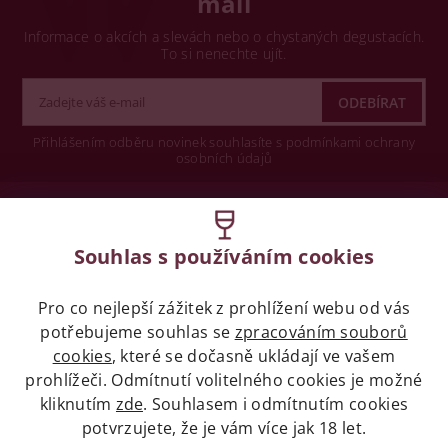
mail
Informace o akcích a slevách nebo o chystaných degustacích.
To si nenechte ujít.
Přihlášením odběru novinek souhlasíte s podmínkami ochrany
osobních údajů
Wine concept s.r.o.
Souhlas s používáním cookies
Legislativa
Pro co nejlepší zážitek z prohlížení webu od vás
Zákaz prodeje alkoholických nápojů osobám
potřebujeme souhlas se
zpracováním souborů
mladších 18 let.
cookies
, které se dočasně ukládají ve vašem
prohlížeči. Odmítnutí volitelného cookies je možné
Naše služby
kliknutím
zde
. Souhlasem i odmítnutím cookies
potvrzujete, že je vám více jak 18 let.