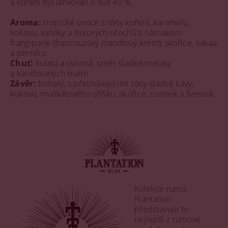
a koření
byl
lahvován o síle 40 %.
Aroma:
tropické ovoce s tóny koření, karamelu,
kokosu, vanilky a lískových ořechů s náznakem
frangipane
(francouzský mandlový krém), skořice, kakaa
a perníku.
Chuť:
kulatá a ovocná, směs sladké melasy
a kandovaných malin.
Závěr:
bohatý, s přetrvávajícími tóny sladké kávy,
kokosu, muškátového oříšku, skořice, rozinek a švestek.
Kolekce rumů
Plantation
představuje to
nejlepší z rumové