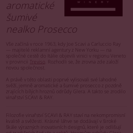
aromatické
šumivé
nealko Prosecco
Vše začíná v roce 1963, kdy Joe Scavi a Carluccio Ray
— majitelé reklamní agentury z New Yorku — na
společné cestě do Itálie objevili vinici v regionu Veneto
v provincii
Treviso
. Rozhodli se, že zrovna zde založí
novou společnost.
A právě v této oblasti poprvé vylisovali své lahodné
svěží, jemně aromatické a šumivé prosecco z pozdně
zrajících bílých hroznů odrůdy Glera. A takto se zrodilo
vinařství SCAVI & RAY.
Filozofie vinařství SCAVI & RAY staví na nekompromisní
kvalitě a svěžesti. Krásné láhve se dodávají v široké
škále výrazných inovativních designů, které je odlišují