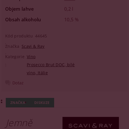
Objem lahve
0,2 l
Obsah alkoholu
10,5 %
Kód produktu
44645
Značka
Scavi & Ray
Kategorie
Víno
Prosecco Brut DOC, bílé
víno, Itálie
Dotaz
ZNAČKA
DISKUZE
Jemně