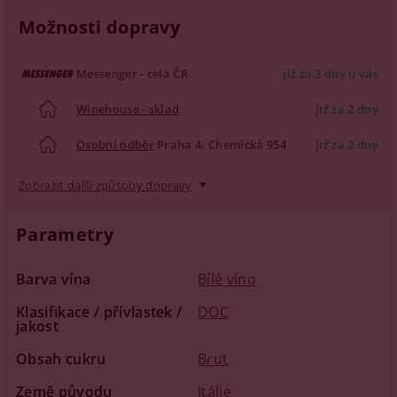
Možnosti dopravy
Messenger - celá ČR
již za 3 dny u vás
Winehouse - sklad
již za 2 dny
Osobní odběr
Praha 4, Chemická 954
již za 2 dny
Zobrazit další způsoby dopravy
Parametry
Barva vína
Bílé víno
Klasifikace / přívlastek /
DOC
jakost
Obsah cukru
Brut
Země původu
Itálie