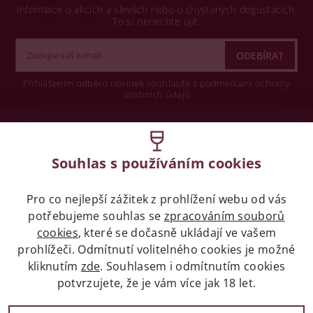
Informace o akcích a slevách nebo o chystaných degustacích.
To si nenechte ujít.
Přihlášením odběru novinek souhlasíte s podmínkami ochrany
osobních údajů
Wine concept s.r.o.
Souhlas s používáním cookies
Legislativa
Pro co nejlepší zážitek z prohlížení webu od vás
Zákaz prodeje alkoholických nápojů osobám
potřebujeme souhlas se
mladších 18 let.
zpracováním souborů
cookies
, které se dočasně ukládají ve vašem
prohlížeči. Odmítnutí volitelného cookies je možné
Naše služby
kliknutím
zde
. Souhlasem i odmítnutím cookies
potvrzujete, že je vám více jak 18 let.
Vše o nákupu