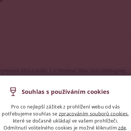
 grepový džus a soda), 1 cl limetové
šťávy, led ozdoba grep
Souhlas s používáním cookies
 2 cl grenadin, ozdoba pomeranč
Pro co nejlepší zážitek z prohlížení webu od vás
potřebujeme souhlas se
zpracováním souborů cookies
,
napíše příspěvek k této položce.
které se dočasně ukládají ve vašem prohlížeči.
Odmítnutí volitelného cookies je možné kliknutím
zde
.
ní uživatelé mohou vkládat příspěvky. Prosím
přihlaste se
neb