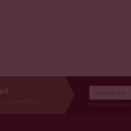
ail
 To si nenechte ujít.
Přihlášením odběru no