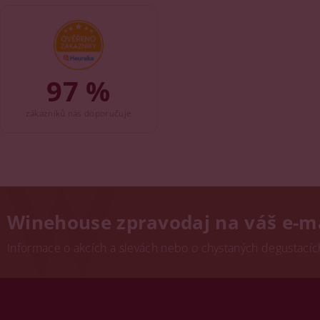
97 %
zákazníků nás doporučuje
Winehouse zpravodaj na váš e-m
Informace o akcích a slevách nebo o chystaných degustacích.