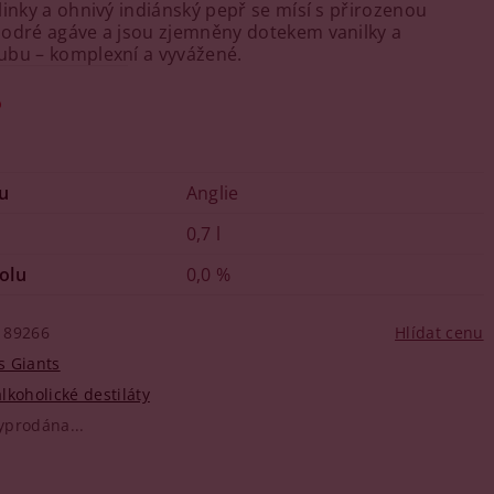
linky a ohnivý indiánský pepř se mísí s přirozenou
modré agáve a jsou zjemněny dotekem vanilky a
bu – komplexní a vyvážené.
o
u
Anglie
0,7 l
olu
0,0 %
89266
Hlídat cenu
s Giants
lkoholické destiláty
yprodána...