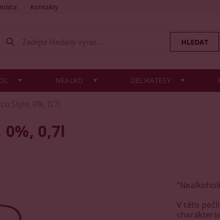
 místa
Kontakty
OL
NEALKO
DELIKATESY
o Style, 0%, 0,7l
 0%, 0,7l
“Nealkoholi
V této pečl
charakteris