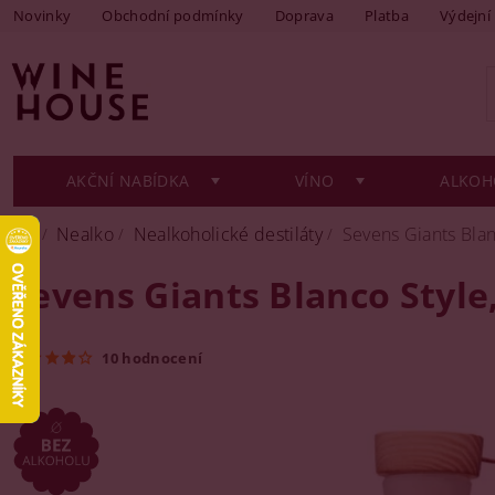
Novinky
Obchodní podmínky
Doprava
Platba
Výdejní
AKČNÍ NABÍDKA
VÍNO
ALKOH
Nealko
Nealkoholické destiláty
Sevens Giants Blanc
Sevens Giants Blanco Style,
10 hodnocení