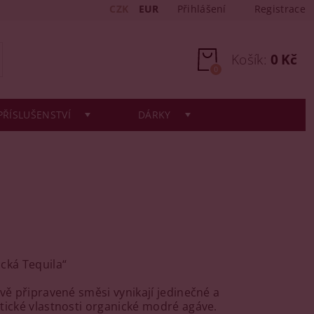
CZK
EUR
Přihlášení
Registrace
Košík:
0 Kč
0
PŘÍSLUŠENSTVÍ
DÁRKY
cká Tequila“
ivě připravené směsi vynikají jedinečné a
tické vlastnosti organické modré agáve.