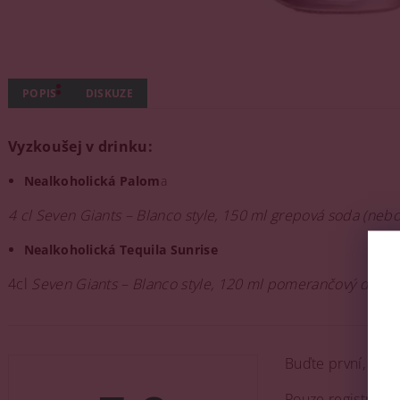
POPIS
DISKUZE
Vyzkoušej v drinku:
Nealkoholická Palom
a
4 cl Seven Giants – Blanco style, 150 ml grepová soda (nebo
Nealkoholická Tequila Sunrise
4cl
Seven Giants – Blanco style, 120 ml pomerančový džus,
Buďte první, kdo 
Pouze registrova