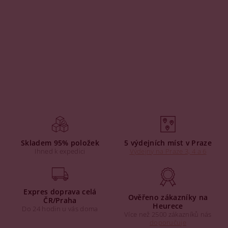
Skladem 95% položek
5 výdejních míst v Praze
Ihned k expedici
Výdejny na Praze 3, 4 a 6
Expres doprava celá
Ověřeno zákazníky na
ČR/Praha
Heurece
Do 24 hodin u vás doma
Více než 2500 zákazníků nás
doporučuje