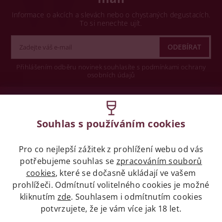
Informace o akcích a slevách nebo o chystaných degustacích.
To si nenechte ujít.
Přihlášením odběru novinek souhlasíte s podmínkami ochrany
osobních údajů
Wine concept s.r.o.
Souhlas s používáním cookies
Legislativa
Pro co nejlepší zážitek z prohlížení webu od vás
Zákaz prodeje alkoholických nápojů osobám
mladších 18 let.
potřebujeme souhlas se
zpracováním souborů
cookies
, které se dočasně ukládají ve vašem
prohlížeči. Odmítnutí volitelného cookies je možné
Naše služby
kliknutím
zde
. Souhlasem i odmítnutím cookies
potvrzujete, že je vám více jak 18 let.
Vše o nákupu