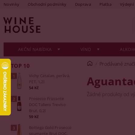
Novinky
Obchodní podmínky
Doprava
Platba
Výdejní
AKČNÍ NABÍDKA
VÍNO
ALKOH
Prodávané znač
TOP 10
Vichy Catalan, perlivá,
Aguanta
PET, 1,2l
54 Kč
Žádné produkty od v
Prosecco Frizzante
DOC Tallero Treviso
Brut, 0,2l
59 Kč
Bottega Gold Prosecco
spumante Brut DOC,