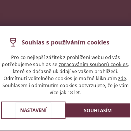
Souhlas s používáním cookies
Pro co nejlepší zážitek z prohlížení webu od vás
potřebujeme souhlas se
zpracováním souborů cookies
,
které se dočasně ukládají ve vašem prohlížeči.
Odmítnutí volitelného cookies je možné kliknutím
zde
.
Souhlasem i odmítnutím cookies potvrzujete, že je vám
více jak 18 let.
Expres doprava celá ČR/Pr
st v Praze
Do 24 hodin u vás doma
e 3, 4 a 6
NASTAVENÍ
SOUHLASÍM