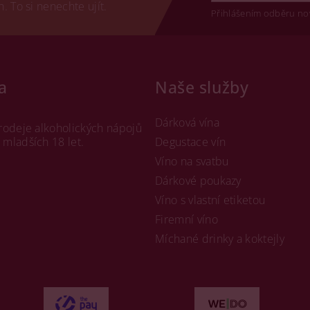
 To si nenechte ujít.
Přihlášením odběru no
a
Naše služby
Dárková vína
rodeje alkoholických nápojů
mladších 18 let.
Degustace vín
Víno na svatbu
Dárkové poukazy
Víno s vlastní etiketou
Firemní víno
Míchané drinky a koktejly