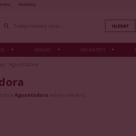
 místa
Kontakty
OL
NEALKO
DELIKATESY
ky
Aguantadora
dora
ýrobce
Aguantadora
nebyly nalezeny....