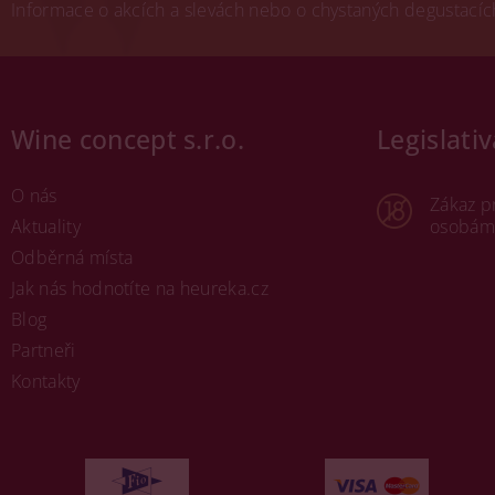
Informace o akcích a slevách nebo o chystaných degustacích.
Wine concept s.r.o.
Legislativ
O nás
Zákaz p
Aktuality
osobám 
Odběrná místa
Jak nás hodnotíte na heureka.cz
Blog
Partneři
Kontakty