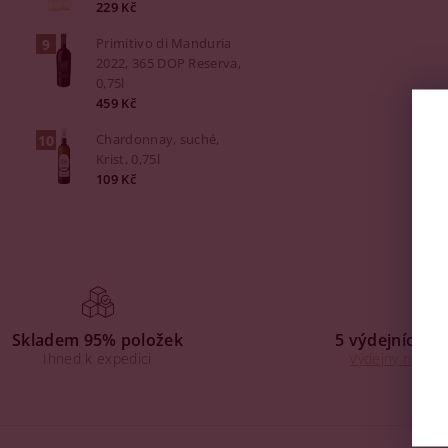
229 Kč
Primitivo di Manduria
2022, 365 DOP Reserva,
0,75l
459 Kč
Chardonnay, suché,
Krist, 0,75l
109 Kč
Skladem 95% položek
5 výdejních mí
Ihned k expedici
Výdejny na Praz