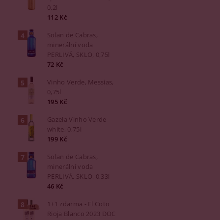
0,2l
112 Kč
Solan de Cabras,
minerální voda
PERLIVÁ, SKLO, 0,75l
72 Kč
Vinho Verde, Messias,
0,75l
195 Kč
Gazela Vinho Verde
white, 0,75l
199 Kč
Solan de Cabras,
minerální voda
PERLIVÁ, SKLO, 0,33l
46 Kč
1+1 zdarma - El Coto
Rioja Blanco 2023 DOC