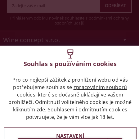
Přihlášením odběru novinek souhlasíte s podmínkami ochrany
osobních údajů
Wine concept s.r.o.
Legislativa
Souhlas s používáním cookies
Zákaz prodeje alkoholických nápojů osobám
mladších 18 let.
Pro co nejlepší zážitek z prohlížení webu od vás
potřebujeme souhlas se
zpracováním souborů
cookies
, které se dočasně ukládají ve vašem
Naše služby
prohlížeči. Odmítnutí volitelného cookies je možné
kliknutím
zde
. Souhlasem i odmítnutím cookies
Vše o nákupu
potvrzujete, že je vám více jak 18 let.
NASTAVENÍ