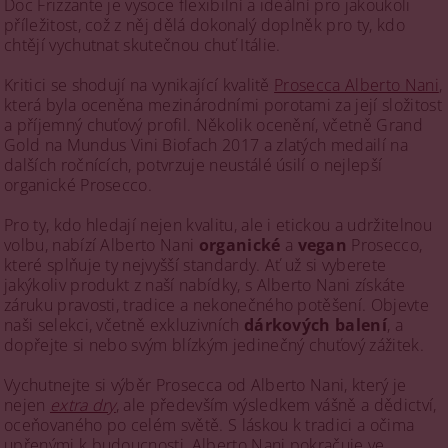
Doc Frizzante je vysoce flexibilní a ideální pro jakoukoli
příležitost, což z něj dělá dokonalý doplněk pro ty, kdo
chtějí vychutnat skutečnou chuť Itálie.
Kritici se shodují na vynikající kvalitě
Prosecca Alberto Nani
,
která byla oceněna mezinárodními porotami za její složitost
a příjemný chuťový profil. Několik ocenění, včetně Grand
Gold na Mundus Vini Biofach 2017 a zlatých medailí na
dalších ročnících, potvrzuje neustálé úsilí o nejlepší
organické Prosecco.
Pro ty, kdo hledají nejen kvalitu, ale i etickou a udržitelnou
volbu, nabízí Alberto Nani
organické
a
vegan
Prosecco,
které splňuje ty nejvyšší standardy. Ať už si vyberete
jakýkoliv produkt z naší nabídky, s Alberto Nani získáte
záruku pravosti, tradice a nekonečného potěšení. Objevte
naši selekci, včetně exkluzivních
dárkových balení
, a
dopřejte si nebo svým blízkým jedinečný chuťový zážitek.
Vychutnejte si výběr Prosecca od Alberto Nani, který je
nejen
extra dry
, ale především výsledkem vášně a dědictví,
oceňovaného po celém světě. S láskou k tradici a očima
upřenými k budoucnosti, Alberto Nani pokračuje ve