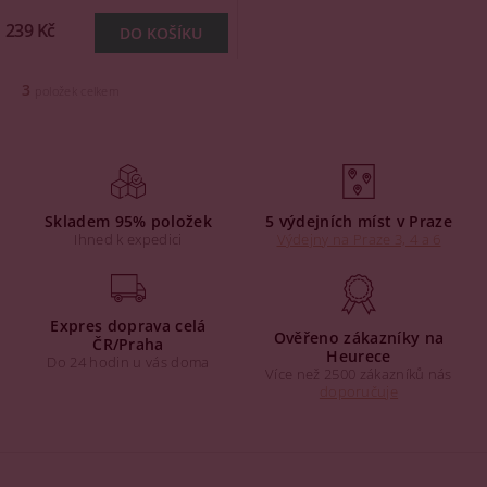
239 Kč
3
položek celkem
Skladem 95% položek
5 výdejních míst v Praze
Ihned k expedici
Výdejny na Praze 3, 4 a 6
Expres doprava celá
Ověřeno zákazníky na
ČR/Praha
Heurece
Do 24 hodin u vás doma
Více než 2500 zákazníků nás
doporučuje