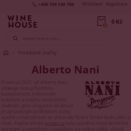
Přihlášení
Registrace
+420 730 150 750
0 Kč
0
Prodávané značky
Alberto Nani
Prosecco DOC od Alberto Nani
oslavuje svou příjemnou
komplexností, květinovým
buketem a čistým, minerálním
závěrem. Jeho elegantní struktura
je opravdovým potěšením a díky
vysoké univerzálnosti se dokonale hodí k široké škále jídel a
chutí. Kvalita tohoto
prosecca
byla oceněna mezinárodními
porotami a prestižními soutěžemi po celém světě, včetně