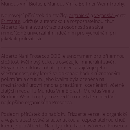
Mundus Vini Biofach, Mundus Vini a Berliner Wein Trophy.
Nejnovější přírůstek do značky,
organická
a
veganská
verze
Frizzante
, udržuje autentickou a rozpoznatelnou chuť
Alberto Nani a svou výraznou osobností se stává
mimořádně univerzálním: ideálním pro vychutnání při
jakékoli příležitosti.
Alberto Nani Prosecco DOC je synonymem pro příjemnou
složitost, květinový buket a osvěžující, minerální závěr.
Elegantní struktura tohoto prosecca zajišťuje jeho
všestrannost, díky které se dokonale hodí k různorodým
pokrmům a chutím. Jeho kvalita byla oceněna na
mezinárodní úrovni mnoha prestižními oceněními, včetně
zlatých medailí z Mundus Vini Biofach, Mundus Vini a
Berliner Wein Trophy, což svědčí o neustálém hledání
nejlepšího organického Prosecca.
Poslední přírůstek do nabídky, Frizzante verze, je organický
a vegan, a zachovává si autentickou a rozpoznatelnou chuť,
která je pro Alberto Nani typická. Tato nová verze Prosecca