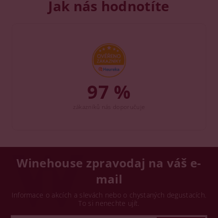
Jak nás hodnotíte
97 %
zákazníků nás doporučuje
Winehouse zpravodaj na váš e-
mail
Informace o akcích a slevách nebo o chystaných degustacích.
To si nenechte ujít.