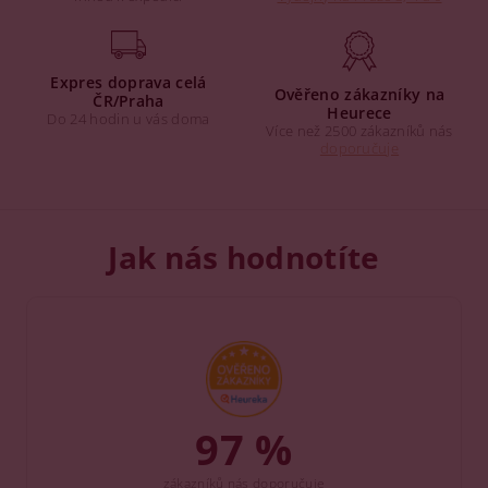
Expres doprava celá
Ověřeno zákazníky na
ČR/Praha
Heurece
Do 24 hodin u vás doma
Více než 2500 zákazníků nás
doporučuje
Jak nás hodnotíte
97 %
zákazníků nás doporučuje