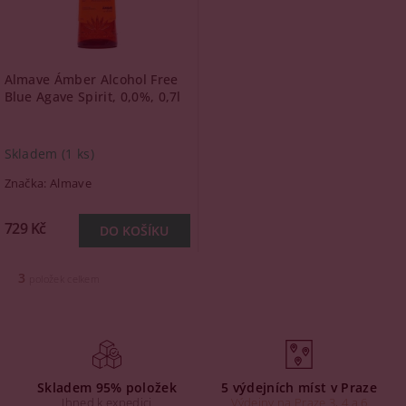
Almave Ámber Alcohol Free
Blue Agave Spirit, 0,0%, 0,7l
Skladem
(1 ks)
Značka:
Almave
729 Kč
3
položek celkem
Skladem 95% položek
5 výdejních míst v Praze
Ihned k expedici
Výdejny na Praze 3, 4 a 6