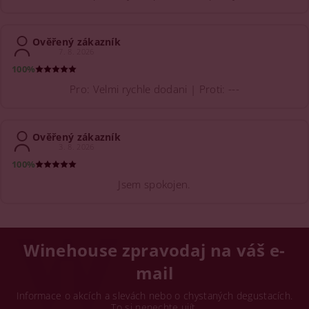
Ověřený zákazník
7. 8. 2026
100%
Pro: Velmi rychle dodani | Proti: ---
Ověřený zákazník
3. 8. 2026
100%
Jsem spokojen.
Winehouse zpravodaj na váš e-
mail
Informace o akcích a slevách nebo o chystaných degustacích.
To si nenechte ujít.