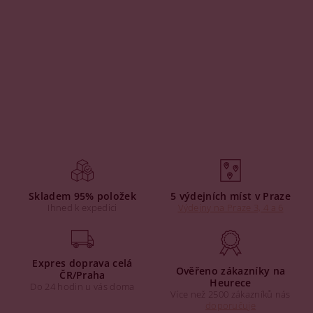
Skladem 95% položek
5 výdejních míst v Praze
Ihned k expedici
Výdejny na Praze 3, 4 a 6
Expres doprava celá
Ověřeno zákazníky na
ČR/Praha
Heurece
Do 24 hodin u vás doma
Více než 2500 zákazníků nás
doporučuje