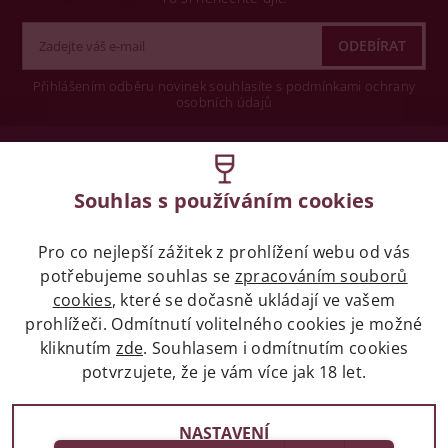
Přihlášením odběru novinek souhlasíte s podmínkami ochrany
osobních údajů
Wine concept s.r.o.
Souhlas s používáním cookies
Legislativa
Pro co nejlepší zážitek z prohlížení webu od vás
Zákaz prodeje alkoholických nápojů osobám
mladších 18 let.
potřebujeme souhlas se
zpracováním souborů
cookies
, které se dočasně ukládají ve vašem
prohlížeči. Odmítnutí volitelného cookies je možné
Naše služby
kliknutím
zde
. Souhlasem i odmítnutím cookies
potvrzujete, že je vám více jak 18 let.
Vše o nákupu
NASTAVENÍ