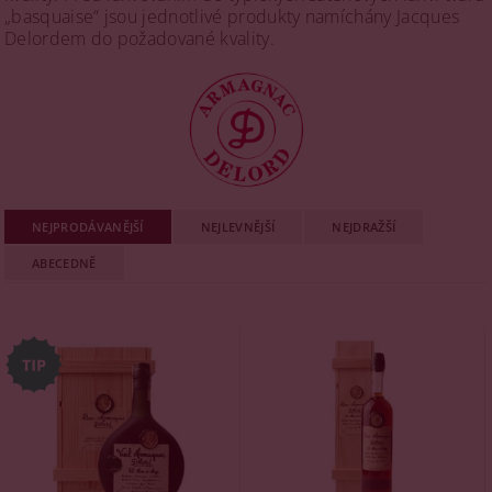
„basquaise“ jsou jednotlivé produkty namíchány Jacques
Delordem do požadované kvality.
NEJPRODÁVANĚJŠÍ
NEJLEVNĚJŠÍ
NEJDRAŽŠÍ
ABECEDNĚ