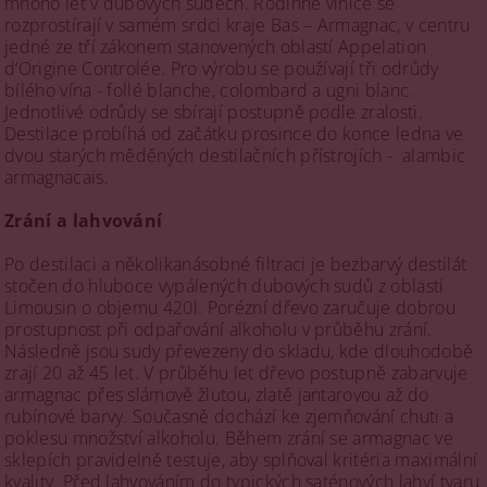
mnoho let v dubových sudech. Rodinné vinice se
rozprostírají v samém srdci kraje Bas – Armagnac, v centru
jedné ze tří zákonem stanovených oblastí Appelation
d‘Origine Controlée. Pro výrobu se používají tři odrůdy
bílého vína - follé blanche, colombard a ugni blanc.
Jednotlivé odrůdy se sbírají postupně podle zralosti.
Destilace probíhá od začátku prosince do konce ledna ve
dvou starých měděných destilačních přístrojích - alambic
armagnacais.
Zrání a lahvování
Po destilaci a několikanásobné filtraci je bezbarvý destilát
stočen do hluboce vypálených dubových sudů z oblasti
Limousin o objemu 420l. Porézní dřevo zaručuje dobrou
prostupnost při odpařování alkoholu v průběhu zrání.
Následně jsou sudy převezeny do skladu, kde dlouhodobě
zrají 20 až 45 let. V průběhu let dřevo postupně zabarvuje
armagnac přes slámově žlutou, zlatě jantarovou až do
rubínové barvy. Současně dochází ke zjemňování chuti a
poklesu množství alkoholu. Během zrání se armagnac ve
sklepích pravidelně testuje, aby splňoval kritéria maximální
kvality. Před lahvováním do typických saténových lahví tvaru