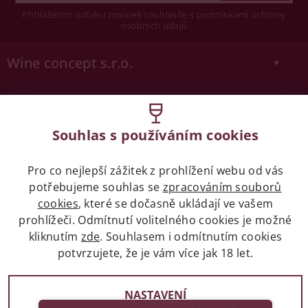
Přihlášením odběru novinek souhlasíte s podmínkami ochrany
osobních údajů
Wine concept s.r.o.
Legislativa
Zákaz prodeje alkoholických nápojů osobám
Souhlas s používáním cookies
mladších 18 let.
Pro co nejlepší zážitek z prohlížení webu od vás
Naše služby
potřebujeme souhlas se
zpracováním souborů
cookies
, které se dočasně ukládají ve vašem
prohlížeči. Odmítnutí volitelného cookies je možné
Vše o nákupu
kliknutím
zde
. Souhlasem i odmítnutím cookies
potvrzujete, že je vám více jak 18 let.
2017 - 2026 © winehouse.cz, všechna práva vyhrazena
NASTAVENÍ
Partneři
Vytvořil Shoptet