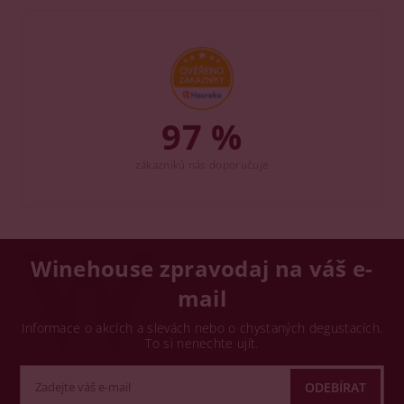
97 %
zákazníků nás doporučuje
Winehouse zpravodaj na váš e-
mail
Informace o akcích a slevách nebo o chystaných degustacích.
To si nenechte ujít.