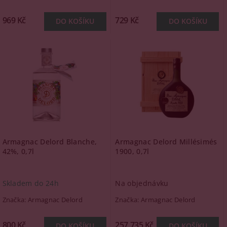
969 Kč
729 Kč
Armagnac Delord Blanche,
Armagnac Delord Millésimés
42%, 0,7l
1900, 0,7l
Skladem do 24h
Na objednávku
Značka:
Armagnac Delord
Značka:
Armagnac Delord
800 Kč
257 735 Kč