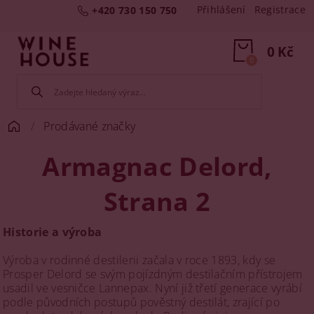
Přihlášení
Registrace
+420 730 150 750
0 Kč
0
Prodávané značky
Armagnac Delord
,
Strana 2
Historie a výroba
Výroba v rodinné destilerii začala v roce 1893, kdy se
Prosper Delord se svým pojízdným destilačním přístrojem
usadil ve vesničce Lannepax. Nyní již třetí generace vyrábí
podle původních postupů pověstný destilát, zrající po