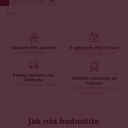
86
položek celkem
Skladem 95% položek
5 výdejních míst v Praze
Ihned k expedici
Výdejny na Praze 3, 4 a 6
Expres doprava celá
Ověřeno zákazníky na
ČR/Praha
Heurece
Do 24 hodin u vás doma
Více než 2500 zákazníků nás
doporučuje
Jak nás hodnotíte