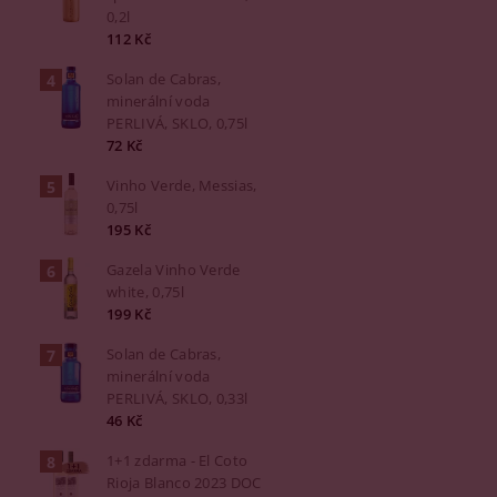
0,2l
112 Kč
Solan de Cabras,
minerální voda
PERLIVÁ, SKLO, 0,75l
72 Kč
Vinho Verde, Messias,
0,75l
195 Kč
Gazela Vinho Verde
white, 0,75l
199 Kč
Solan de Cabras,
minerální voda
PERLIVÁ, SKLO, 0,33l
46 Kč
1+1 zdarma - El Coto
Rioja Blanco 2023 DOC