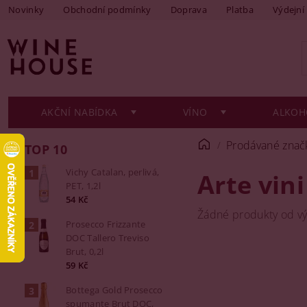
Novinky
Obchodní podmínky
Doprava
Platba
Výdejní
AKČNÍ NABÍDKA
VÍNO
ALKOH
Prodávané znač
TOP 10
Vichy Catalan, perlivá,
Arte vini
PET, 1,2l
54 Kč
Žádné produkty od v
Prosecco Frizzante
DOC Tallero Treviso
Brut, 0,2l
59 Kč
Bottega Gold Prosecco
spumante Brut DOC,