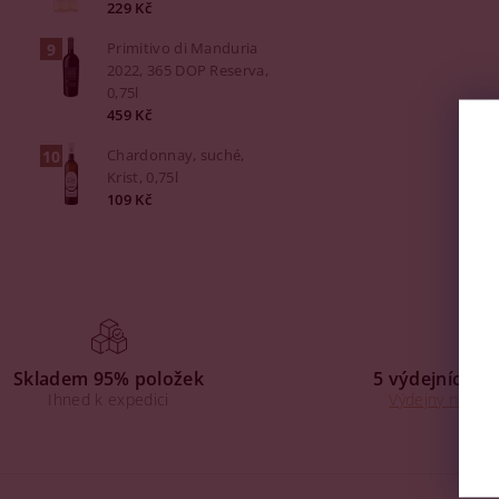
229 Kč
Primitivo di Manduria
2022, 365 DOP Reserva,
0,75l
459 Kč
Chardonnay, suché,
Krist, 0,75l
109 Kč
Skladem 95% položek
5 výdejních mí
Ihned k expedici
Výdejny na Praz