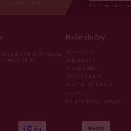
 To si nenechte ujít.
Přihlášením odběru no
a
Naše služby
Dárková vína
rodeje alkoholických nápojů
mladších 18 let.
Degustace vín
Víno na svatbu
Dárkové poukazy
Víno s vlastní etiketou
Firemní víno
Míchané drinky a koktejly