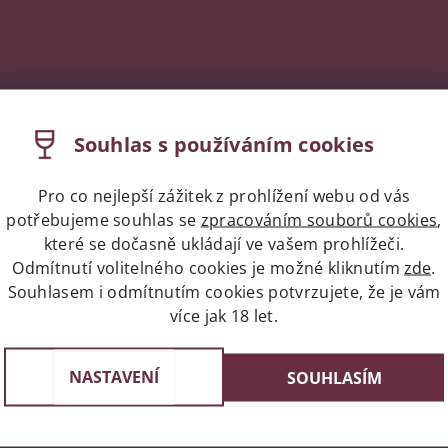
Souhlas s používáním cookies
Pro co nejlepší zážitek z prohlížení webu od vás
potřebujeme souhlas se
zpracováním souborů cookies
,
které se dočasně ukládají ve vašem prohlížeči.
Odmítnutí volitelného cookies je možné kliknutím
zde
.
Souhlasem i odmítnutím cookies potvrzujete, že je vám
více jak 18 let.
Expres doprava celá ČR/Pr
st v Praze
Do 24 hodin u vás doma
e 3, 4 a 6
NASTAVENÍ
SOUHLASÍM