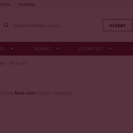
 místa
Kontakty
OL
NEALKO
DELIKATESY
ky
Arte vini
ýrobce
Arte vini
nebyly nalezeny....