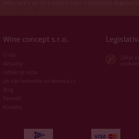
Informace o akcích a slevách nebo o chystaných degustacích.
Wine concept s.r.o.
Legislativ
O nás
Zákaz p
Aktuality
osobám 
Odběrná místa
Jak nás hodnotíte na heureka.cz
Blog
Partneři
Kontakty