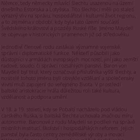
Němce, tedy německy mluvící šlechtu usazenou na území
dnešního Estonska a Lotyšska. Tito šlechtici měli po staletí
výrazný vliv na správu, hospodářství i kulturní život regionu,
a to zejména v období, kdy byla tato území součástí
Švédského království a později Ruské říše. Jméno Maydell
se objevuje v historických pramenech již od středověku.
Jednotliví členové rodu zastávali významné vojenské,
správní i diplomatické funkce. Někteří působili jako
důstojníci v armádách evropských mocností, jiní jako zemští
radové, soudci či správci rozsáhlých panství. Baron von
Maydell byl titul, který označoval příslušníka vyšší šlechty, a
nositelé tohoto jména byli obvykle vzdělaní a společensky
vlivní muži zapojení do veřejného života. V prostředí
baltské aristokracie hrála důležitou roli také kultura,
vzdělanost a podpora umění.
V 18. a 19. století, kdy se Pobaltí nacházelo pod vládou
carského Ruska, si baltská šlechta uchovala značnou míru
autonomie. Baronové z rodu Maydell se podíleli na správě
místních institucí, školství i hospodářských reforem. Jejich
panství byla často centry zemědělské výroby a inovací.