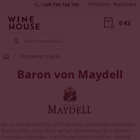
Přihlášení
Registrace
+420 730 150 750
0 Kč
0
Prodávané značky
Baron von Maydell
Baron von Maydell byl příslušníkem starobylého baltského
šlechtického rodu, který sehrál významnou roli v dějinách
Livonska a Estonska. Rod Maydell patřil mezi tzv. baltské