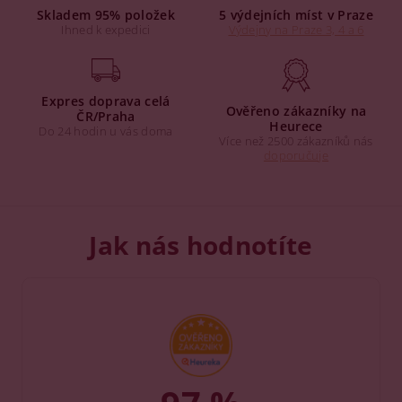
Skladem 95% položek
5 výdejních míst v Praze
Ihned k expedici
Výdejny na Praze 3, 4 a 6
Expres doprava celá
Ověřeno zákazníky na
ČR/Praha
Heurece
Do 24 hodin u vás doma
Více než 2500 zákazníků nás
doporučuje
Jak nás hodnotíte