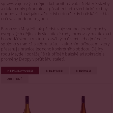
správy, vojenských dějin i kulturního života. Některé stavby
a dokumenty připomínají působení této šlechtické rodiny
dodnes a slouží jako svědectví o době, kdy baltská šlechta
určovala podobu regionu.
Baron von Maydell tak představuje symbol jedné epochy
evropských dějin, kdy šlechtické rody formovaly politickou i
hospodářskou strukturu rozsáhlých území. Jeho jméno je
spojeno s tradicí, službou státu i kulturním přínosem, který
přesahuje hranice jednoho konkrétního období. Dějiny
rodu Maydell odrážejí širší příběh baltské aristokracie a
proměny Evropy v průběhu staletí.
NEJPRODÁVANĚJŠÍ
NEJLEVNĚJŠÍ
NEJDRAŽŠÍ
ABECEDNĚ