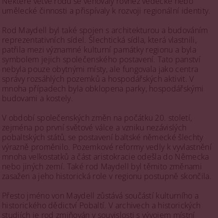
Některé větve rodu se věnovaly rovněž vědecké nebo
umělecké činnosti a přispívaly k rozvoji regionální identity.
Rod Maydell byl také spojen s architekturou a budováním
reprezentativních sídel. Šlechtická sídla, která vlastnili,
patřila mezi významné kulturní památky regionu a byla
symbolem jejich společenského postavení. Tato panství
nebyla pouze obytnými místy, ale fungovala jako centra
správy rozsáhlých pozemků a hospodářských aktivit. V
mnoha případech byla obklopena parky, hospodářskými
budovami a kostely.
V období společenských změn na počátku 20. století,
zejména po první světové válce a vzniku nezávislých
pobaltských států, se postavení baltské německé šlechty
výrazně proměnilo. Pozemkové reformy vedly k vyvlastnění
mnoha velkostatků a část aristokracie odešla do Německa
nebo jiných zemí. Také rod Maydell byl těmito změnami
zasažen a jeho historická role v regionu postupně skončila.
Přesto jméno von Maydell zůstává součástí kulturního a
historického dědictví Pobaltí. V archivech a historických
studiích je rod zmiňován v souvislosti s vývojem místní