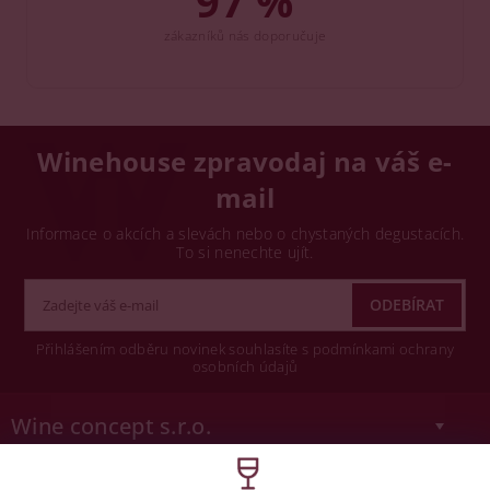
97 %
zákazníků nás doporučuje
Winehouse zpravodaj na váš e-
mail
Informace o akcích a slevách nebo o chystaných degustacích.
To si nenechte ujít.
Přihlášením odběru novinek souhlasíte s podmínkami ochrany
osobních údajů
Wine concept s.r.o.
Legislativa