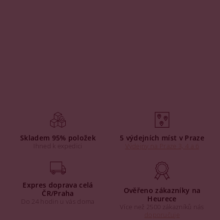
Skladem 95% položek
5 výdejních míst v Praze
Ihned k expedici
Výdejny na Praze 3, 4 a 6
Expres doprava celá
Ověřeno zákazníky na
ČR/Praha
Heurece
Do 24 hodin u vás doma
Více než 2500 zákazníků nás
doporučuje