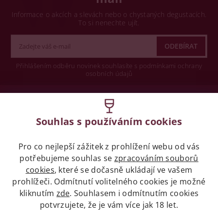
Informace o akcích a slevách nebo o chystaných degustacích.
To si nenechte ujít.
Přihlášením odběru novinek souhlasíte s podmínkami ochrany
osobních údajů
Wine concept s.r.o.
Souhlas s používáním cookies
Legislativa
Pro co nejlepší zážitek z prohlížení webu od vás
Zákaz prodeje alkoholických nápojů osobám
mladších 18 let.
potřebujeme souhlas se
zpracováním souborů
cookies
, které se dočasně ukládají ve vašem
prohlížeči. Odmítnutí volitelného cookies je možné
Naše služby
kliknutím
zde
. Souhlasem i odmítnutím cookies
potvrzujete, že je vám více jak 18 let.
Vše o nákupu