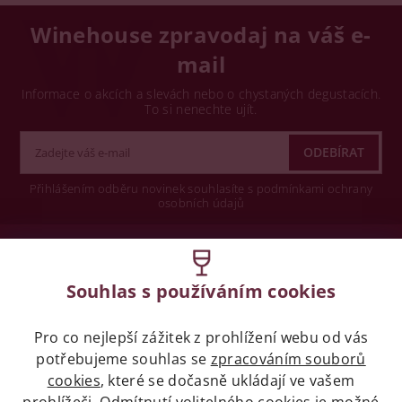
Winehouse zpravodaj na váš e-
mail
Informace o akcích a slevách nebo o chystaných degustacích.
To si nenechte ujít.
Přihlášením odběru novinek souhlasíte s podmínkami ochrany
osobních údajů
Wine concept s.r.o.
Souhlas s používáním cookies
Legislativa
Pro co nejlepší zážitek z prohlížení webu od vás
Zákaz prodeje alkoholických nápojů osobám
mladších 18 let.
potřebujeme souhlas se
zpracováním souborů
cookies
, které se dočasně ukládají ve vašem