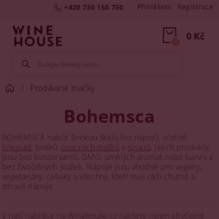
Přihlášení
Registrace
+420 730 150 750
0 Kč
0
Prodávané značky
Bohemsca
BOHEMSCA nabízí širokou škálu bio nápojů, včetně
limonád
, toniků,
ovocných moštů
a
sirupů
. Jejich produkty
jsou bez konzervantů, GMO, umělých aromat nebo barviv a
bez živočišných složek. Nápoje jsou vhodné pro vegany,
vegetariány, celiaky a všechny, kteří mají rádi chutné a
zdravé nápoje.
V naší nabídce na Winehouse.cz najdete nejen obyčejné