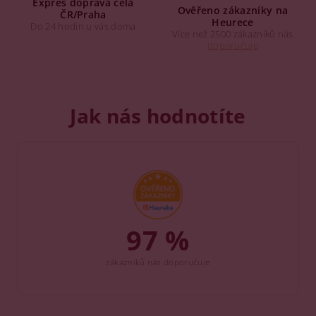
Expres doprava celá
Ověřeno zákazníky na
ČR/Praha
Heurece
Do 24 hodin u vás doma
Více než 2500 zákazníků nás
doporučuje
Jak nás hodnotíte
97 %
zákazníků nás doporučuje