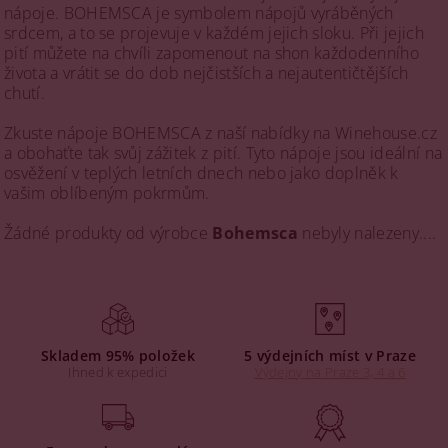
nápoje. BOHEMSCA je symbolem nápojů vyráběných
srdcem, a to se projevuje v každém jejich sloku. Při jejich
pití můžete na chvíli zapomenout na shon každodenního
života a vrátit se do dob nejčistších a nejautentičtějších
chutí.
Zkuste nápoje BOHEMSCA z naší nabídky na Winehouse.cz
a obohaťte tak svůj zážitek z pití. Tyto nápoje jsou ideální na
osvěžení v teplých letních dnech nebo jako doplněk k
vašim oblíbeným pokrmům.
Žádné produkty od výrobce
Bohemsca
nebyly nalezeny....
Skladem 95% položek
5 výdejních míst v Praze
Ihned k expedici
Výdejny na Praze 3, 4 a 6